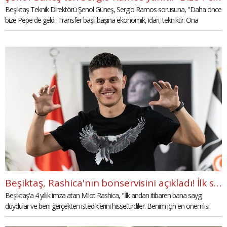
Beşiktaş Teknik Direktörü Şenol Güneş, Sergio Ramos sorusuna, "Daha önce
bize Pepe de geldi. Transfer başlı başına ekonomik, idari, tekniktir. Ona
bakmak lazım. Şu anda gündemde olmadığı için bir şey söyleyemiyorum.
Olduğu zaman konuşuruz." yanıtını verdi.
Beşiktaş, Rashica'nın bonservisini açıkladı! İlk sözleri...
Beşiktaş'a 4 yıllık imza atan Milot Rashica, "İlk andan itibaren bana saygı
duydular ve beni gerçekten istediklerini hissettirdiler. Benim için en önemlisi
buydu." dedi.