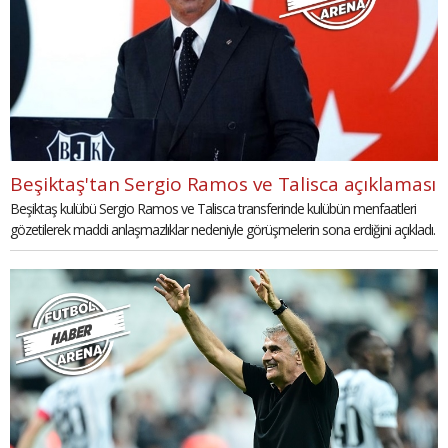
Beşiktaş'tan Sergio Ramos ve Talisca açıklaması
Beşiktaş kulübü Sergio Ramos ve Talisca transferinde kulübün menfaatleri
gözetilerek maddi anlaşmazlıklar nedeniyle görüşmelerin sona erdiğini açıkladı.