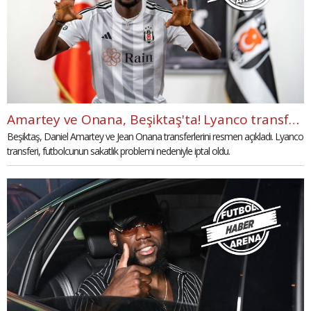
Amartey ve Onana, Beşiktaş'ta! Lyanco transferi iptal
Beşiktaş, Daniel Amartey ve Jean Onana transferlerini resmen açıkladı. Lyanco
transferi, futbolcunun sakatlık problemi nedeniyle iptal oldu.