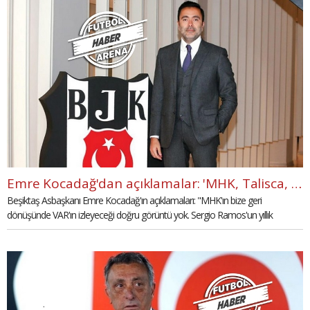
Emre Kocadağ'dan açıklamalar: 'MHK, Talisca, Ramos, transfer'
Beşiktaş Asbaşkanı Emre Kocadağ'ın açıklamaları: "MHK'ın bize geri
dönüşünde VAR'ın izleyeceği doğru görüntü yok. Sergio Ramos'un yıllık
maliyeti vergiler hariç yıllık 15 milyon euro. Transfer yapacağız. Ancak kimse
bizden Beşiktaş'ın ekonomisini bozacak maliyette transfer beklemesin."