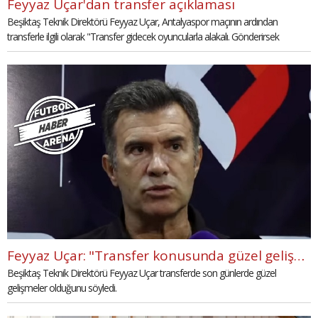
Feyyaz Uçar'dan transfer açıklaması
Beşiktaş Teknik Direktörü Feyyaz Uçar, Antalyaspor maçının ardından
transferle ilgili olarak "Transfer gidecek oyuncularla alakalı. Gönderirsek
yerlerine alacağız. Bazılarının Beşiktaş sevgisi devam ediyor. Sözleşmelerine
çok sadıklar. Futbolda bazen lafın bittiği yerler vardır. İnşallah o konuda da
anlaşacağız. Hüseyin Yücel, Hasan Arat 'Dur.' diyene kadar transfer
çalışmalarına devam edecek. Satın alma opsiyonlu kiralık, bize en uygun yol
gibi gözüküyor." ifadelerini kullandı.
Feyyaz Uçar: "Transfer konusunda güzel gelişmeler var"
Beşiktaş Teknik Direktörü Feyyaz Uçar transferde son günlerde güzel
gelişmeler olduğunu söyledi.