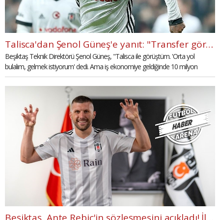
Talisca'dan Şenol Güneş'e yanıt: "Transfer görüşmesi yapmadım"
Beşiktaş Teknik Direktörü Şenol Güneş, "Talisca ile görüştüm. 'Orta yol
bulalım, gelmek istiyorum' dedi. Ama iş ekonomiye geldiğinde 10 milyon
euro'dan aşağı değil kendisi." diye konuştu. Talisca'dan Şenol Güneş'e yanıt
geldi.
Beşiktaş, Ante Rebic'in sözleşmesini açıkladı! İlk sözleri...