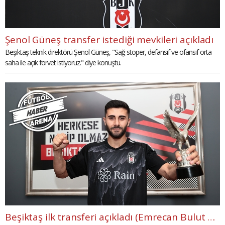
Şenol Güneş transfer istediği mevkileri açıkladı
Beşiktaş teknik direktörü Şenol Güneş, "Sağ stoper, defansif ve ofansif orta
saha ile açık forvet istiyoruz." diye konuştu.
Beşiktaş ilk transferi açıkladı (Emrecan Bulut kimdir?)