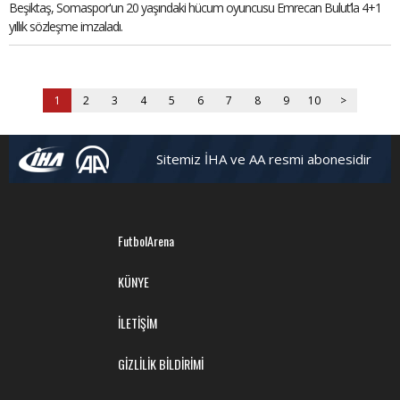
Beşiktaş, Somaspor'un 20 yaşındaki hücum oyuncusu Emrecan Bulut’la 4+1
yıllık sözleşme imzaladı.
1
2
3
4
5
6
7
8
9
10
>
Sitemiz İHA ve AA resmi abonesidir
FutbolArena
KÜNYE
İLETİŞİM
GİZLİLİK BİLDİRİMİ