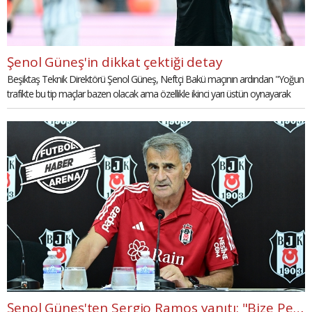
Şenol Güneş'in dikkat çektiği detay
Beşiktaş Teknik Direktörü Şenol Güneş, Neftçi Bakü maçının ardından "Yoğun
trafikte bu tip maçlar bazen olacak ama özellikle ikinci yarı üstün oynayarak
kazandık. Hem takım, hem bireysel performansları yukarı çekerek devam
etmek için çalışacağız." dedi.
Şenol Güneş'ten Sergio Ramos yanıtı: "Bize Pepe de geldi"