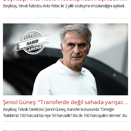
Beşiktaş, Hırvat futbolcu Ante Rebic ile 2 yıllık sözleşme imzalandığını açıkladı.
Şenol Güneş: "Transferde değil sahada yarışacağız"
Beşiktaş Teknik Direktörü Şenol Güneş, transfer konusunda "Örneğin
'Rakibimiz 100 harcadı biz niye 50 harcadık? Biz de 100 harcayalım demek'. Bu
yanlış. Transferde değil sahada yarışacağız. Yönetimimiz transfer konusunda
tüm gayretiyle görüşmelerini, çalışmalarını sürdürüyor." dedi.