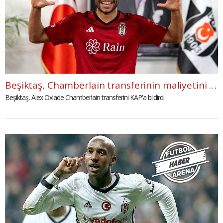
Beşiktaş, Chamberlain transferinin maliyetini KAP'a duyurdu
Beşiktaş, Alex Oxlade Chamberlain transferini KAP'a bildirdi.