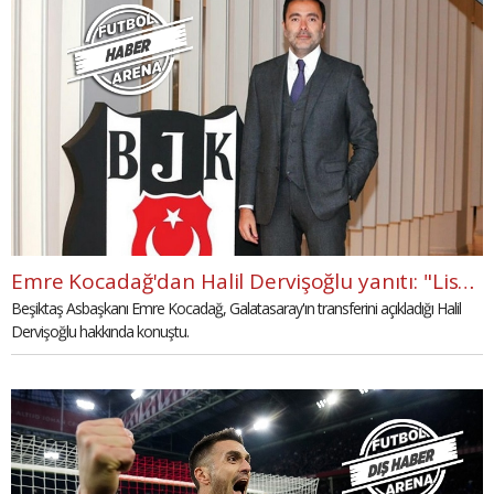
Emre Kocadağ'dan Halil Dervişoğlu yanıtı: "Listede yoktu"
Beşiktaş Asbaşkanı Emre Kocadağ, Galatasaray'ın transferini açıkladığı Halil
Dervişoğlu hakkında konuştu.