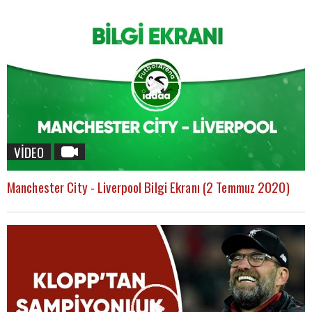
VİDEO
Manchester City - Liverpool Bilgi Ekranı (2 Temmuz 2020)