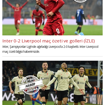
Inter 0-2 Liverpool maç özeti ve golleri (İZLE)
Inter, Şampiyonlar Ligi'nde ağırladığı Liverpool'a 2-0 kaybetti. Inter-Liverpool
maç özeti bilgisi haberimizde.