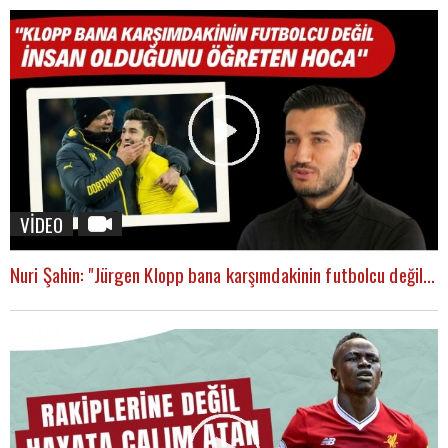
VİDEO
Nuri Şahin: "Jürgen Klopp bana karşımdakinin futbolcu değil insan olduğunu öğreten hoca"