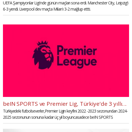
UEFA Şampiyonlar Ligi'nde günün maçları sona erdi. Manchester City, Leipzig'i
6-3 yendi. Liverpool dev maçta Milan'ı 3-2 mağlup ettti.
beIN SPORTS ve Premier Lig, Türkiye'de 3 yıllık heyecan verici bir anlaşma imzaladı
Türkiyedeki futbolseverler,Premier Ligin keyfini 2022 -2023 sezonundan 2024-
2025 sezonunun sonuna kadar üç yıl boyuncasadece beIN SPORTS
Türkiye'de çıkaracaklar.