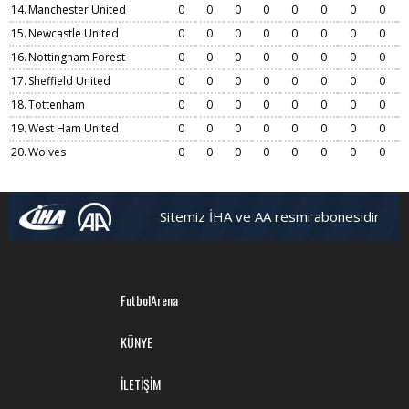
14.
Manchester United
0
0
0
0
0
0
0
0
15.
Newcastle United
0
0
0
0
0
0
0
0
16.
Nottingham Forest
0
0
0
0
0
0
0
0
17.
Sheffield United
0
0
0
0
0
0
0
0
18.
Tottenham
0
0
0
0
0
0
0
0
19.
West Ham United
0
0
0
0
0
0
0
0
20.
Wolves
0
0
0
0
0
0
0
0
Sitemiz İHA ve AA resmi abonesidir
FutbolArena
KÜNYE
İLETİŞİM