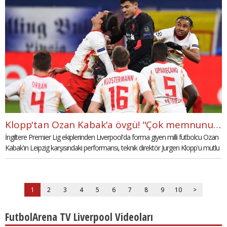
Klopp'tan Ozan Kabak'a övgü! "Çok memnunum"
İngiltere Premier Lig ekiplerinden Liverpool'da forma giyen milli futbolcu Ozan
Kabak'ın Leipzig karşısındaki performansı, teknik direktör Jurgen Klopp'u mutlu
etti.
1
2
3
4
5
6
7
8
9
10
>
FutbolArena TV Liverpool Videoları