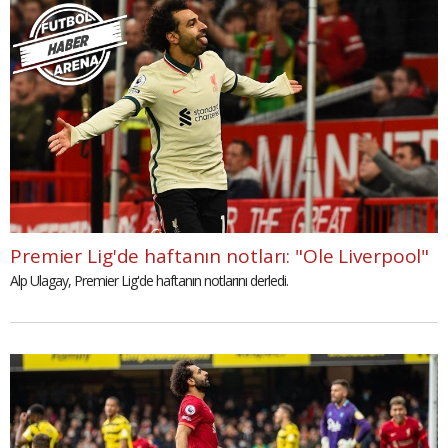
Premier Lig'de haftanın notları: "Ole Liverpool"
Alp Ulagay, Premier Lig'de haftanın notlarını derledi.