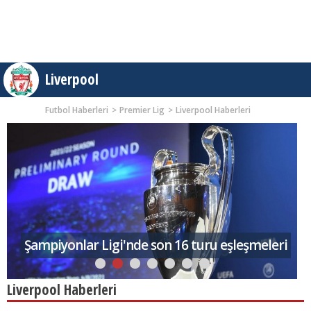
Liverpool
Futbol Haberleri
Premier Lig
Liverpool Haberleri
i
Şampiyonlar Ligi'nde son 16 turu eşleşmeleri
Liverpool Haberleri