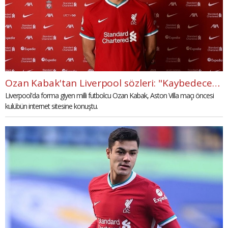
Ozan Kabak'tan Liverpool sözleri: "Kaybedecek puanımız yok"
Liverpool'da forma giyen milli futbolcu Ozan Kabak, Aston Villa maçı öncesi
kulübün internet sitesine konuştu.