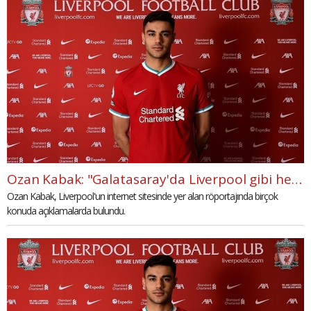
Ozan Kabak: "Galatasaray'da Liverpool gibi her maçı kazanmak zorundasın"
Ozan Kabak, Liverpool'un internet sitesinde yer alan röportajında birçok
konuda açıklamalarda bulundu.