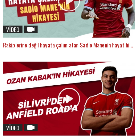
VİDEO
Rakiplerine değil hayata çalım atan Sadio Manenin hayat hikayesi
VİDEO