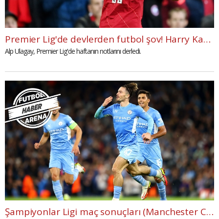
Premier Lig'de devlerden futbol şov! Harry Kane'in kabusu
Alp Ulagay, Premier Lig'de haftanın notlarını derledi.
Şampiyonlar Ligi maç sonuçları (Manchester City 6-3 Leipzig maç özeti)