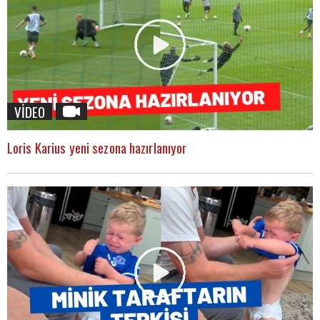
VİDEO
Loris Karius yeni sezona hazırlanıyor