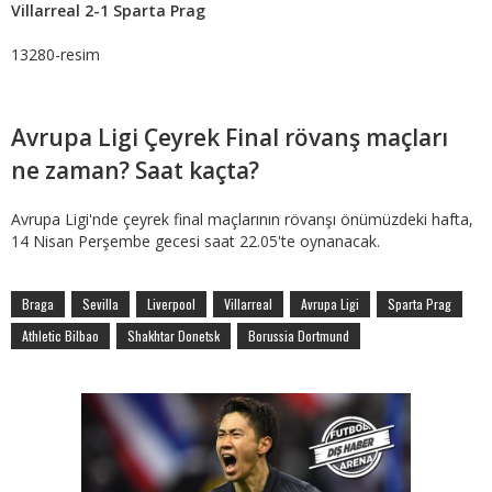
Villarreal 2-1 Sparta Prag
13280-resim
Avrupa Ligi Çeyrek Final rövanş maçları
ne zaman? Saat kaçta?
Avrupa Ligi'nde çeyrek final maçlarının rövanşı önümüzdeki hafta,
14 Nisan Perşembe gecesi saat 22.05'te oynanacak.
Braga
Sevilla
Liverpool
Villarreal
Avrupa Ligi
Sparta Prag
Athletic Bilbao
Shakhtar Donetsk
Borussia Dortmund