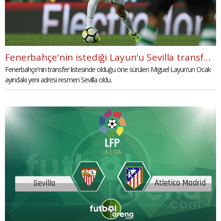
Fenerbahçe'nin istediği Layun'u Sevilla transfer etti
Fenerbahçe'nin transfer listesinde olduğu öne sürülen Miguel Layun'un Ocak
ayındaki yeni adresi resmen Sevilla oldu.