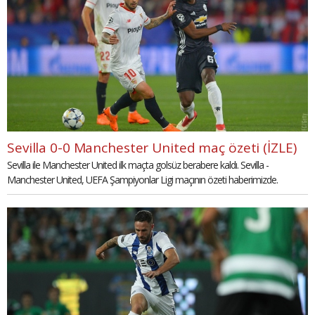
Sevilla 0-0 Manchester United maç özeti (İZLE)
Sevilla ile Manchester United ilk maçta golsüz berabere kaldı. Sevilla -
Manchester United, UEFA Şampiyonlar Ligi maçının özeti haberimizde.