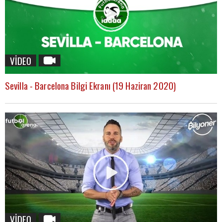
VİDEO
Sevilla - Barcelona Bilgi Ekranı (19 Haziran 2020)
VİDEO