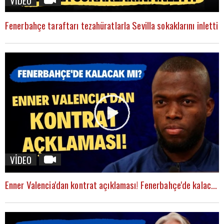
Fenerbahçe taraftarı tezahüratlarla Sevilla sokaklarını inletti
VİDEO
Enner Valencia'dan kontrat açıklaması! Fenerbahçe'de kalacak mı?