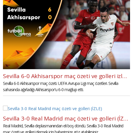
Sevilla 6-0 Akhisarspor maç özeti ve golleri izle (UEFA Avrupa Ligi maç özetleri izle)
Sevilla 6-0 Akhisarspor maç özeti. UEFA Avrupa Ligi maç özetleri. Sevilla
sahasında ağırladığı Akhisarspor'u 6-0 mağlup etti.
Sevilla 3-0 Real Madrid maç özeti ve golleri (İZLE)
Real Madrid, Sevilla deplasmanından eli boş döndü. Sevilla 3-0 Real Madrid
maç özeti ve golleri izlemek için haberimize göz atabilirsiniz.