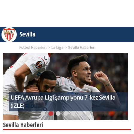
Sevilla
Futbol Haberleri
La Liga
Sevilla Haberleri
y
UEFA Avrupa Ligi şampiyonu 7. kez Sevilla
(İZLE)
Sevilla Haberleri