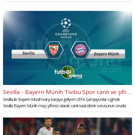
Sevilla - Bayern Münih Tivibu Spor canlı ve şifresiz izle
Sevilla ile Bayern Münih karşı karşıya geliyor! UEFA Şampiyonlar Ligi'nde
Sevilla Bayern Münih maçı şifresiz olarak canlı nasıl izlenir sorusunun cevabı
haberimizde.