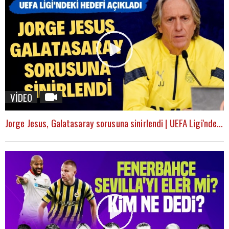
VİDEO
Jorge Jesus, Galatasaray sorusuna sinirlendi | UEFA Ligi'ndeki hedefi açıkladı