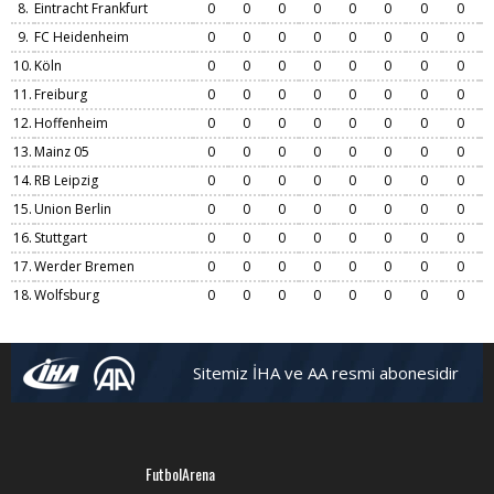
8.
Eintracht Frankfurt
0
0
0
0
0
0
0
0
9.
FC Heidenheim
0
0
0
0
0
0
0
0
10.
Köln
0
0
0
0
0
0
0
0
11.
Freiburg
0
0
0
0
0
0
0
0
12.
Hoffenheim
0
0
0
0
0
0
0
0
13.
Mainz 05
0
0
0
0
0
0
0
0
14.
RB Leipzig
0
0
0
0
0
0
0
0
15.
Union Berlin
0
0
0
0
0
0
0
0
16.
Stuttgart
0
0
0
0
0
0
0
0
17.
Werder Bremen
0
0
0
0
0
0
0
0
18.
Wolfsburg
0
0
0
0
0
0
0
0
Sitemiz İHA ve AA resmi abonesidir
FutbolArena