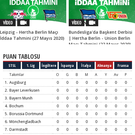
VİDEO
VİDEO
Leipzig - Hertha Berlin Maçı
Bundesliga'da Başkent Derbisi
İddaa Tahmini (27 Mayıs 2020)
| Hertha Berlin - Union Berlin
Maçı Tahmini (22 Mayıs 2020)
PUAN TABLOSU
STSL
1. Lig
İngiltere
İspanya
İtalya
Almanya
Fransa
Takımlar
O
G
B
M
A
Y
Av
P
1.
Augsburg
0
0
0
0
0
0
0
0
2.
Bayer Leverkusen
0
0
0
0
0
0
0
0
3.
Bayern Munih
0
0
0
0
0
0
0
0
4.
Bochum
0
0
0
0
0
0
0
0
5.
Borussia Dortmund
0
0
0
0
0
0
0
0
6.
Mönchengladbach
0
0
0
0
0
0
0
0
7.
Darmstadt
0
0
0
0
0
0
0
0