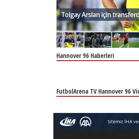
ı
Kagawa için Beşiktaş iddias
Hannover 96 Haberleri
FutbolArena TV Hannover 96 Vi
Sitemiz İHA ve