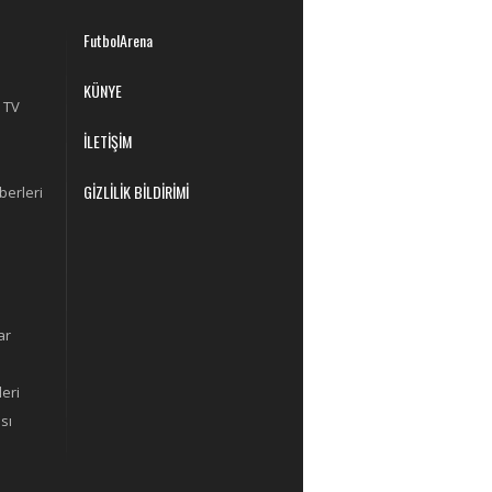
FutbolArena
KÜNYE
 TV
İLETİŞİM
GİZLİLİK BİLDİRİMİ
berleri
ar
eri
sı