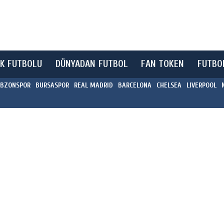
K FUTBOLU
DÜNYADAN FUTBOL
FAN TOKEN
FUTBO
BZONSPOR
BURSASPOR
REAL MADRID
BARCELONA
CHELSEA
LIVERPOOL