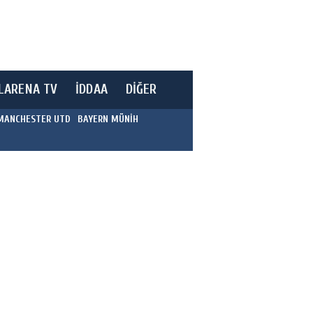
LARENA TV
İDDAA
DİĞER
MANCHESTER UTD
BAYERN MÜNİH