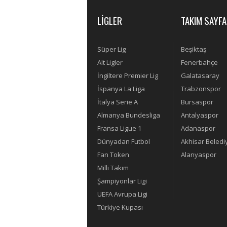
LİGLER
TAKIM SAYFA
Süper Lig
Beşiktaş
Alt Ligler
Fenerbahçe
İngiltere Premier Lig
Galatasaray
İspanya La Liga
Trabzonspor
İtalya Serie A
Bursaspor
Almanya Bundesliga
Antalyaspor
Fransa Ligue 1
Adanaspor
Dünyadan Futbol
Akhisar Beledi
Fan Token
Alanyaspor
Milli Takım
Şampiyonlar Ligi
UEFA Avrupa Ligi
Türkiye Kupası