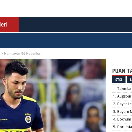
eri
Hannover 96 Haberleri
PUAN T
STSL
1.
Takımlar
1.
Augsbur
2.
Bayer Le
3.
Bayern 
4.
Bochum
5.
Borussi