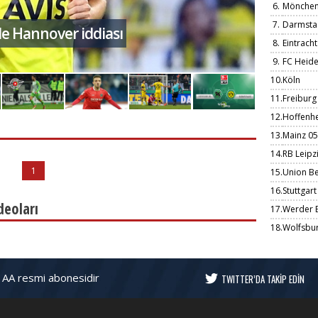
6.
Mönchen
7.
Darmsta
ı! "Eski haline dönerse"
Galatas
8.
Eintracht
9.
FC Heid
10.
Köln
11.
Freiburg
12.
Hoffenh
13.
Mainz 05
14.
RB Leipz
1
15.
Union Be
16.
Stuttgart
deoları
17.
Werder 
18.
Wolfsbu
 AA resmi abonesidir
TWITTER’DA TAKİP EDİN