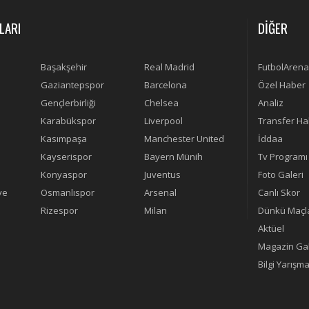
LARI
DİĞER
Başakşehir
Real Madrid
FutbolArena
Gaziantepspor
Barcelona
Özel Haber
Gençlerbirliği
Chelsea
Analiz
Karabükspor
Liverpool
Transfer Ha
Kasımpaşa
Manchester United
İddaa
Kayserispor
Bayern Münih
Tv Programı
Konyaspor
Juventus
Foto Galeri
ye
Osmanlıspor
Arsenal
Canlı Skor
Rizespor
Milan
Dünkü Maçl
Aktüel
Magazin Gal
Bilgi Yarışma