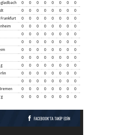
gladbach
0
0
0
0
0
0
0
0
dt
0
0
0
0
0
0
0
0
aray'dan transferde Marvin Bakalorz sürprizi
 Frankfurt
0
0
0
0
0
0
0
0
enheim
0
0
0
0
0
0
0
0
0
0
0
0
0
0
0
0
0
0
0
0
0
0
0
0
eim
0
0
0
0
0
0
0
0
0
0
0
0
0
0
0
0
ig
0
0
0
0
0
0
0
0
rlin
0
0
0
0
0
0
0
0
0
0
0
0
0
0
0
0
Bremen
0
0
0
0
0
0
0
0
rg
0
0
0
0
0
0
0
0
FACEBOOK’TA TAKİP EDİN