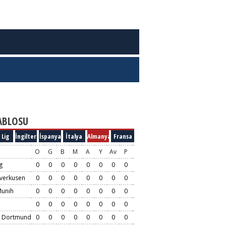
ABLOSU
 Lig
İngiltere
İspanya
İtalya
Almanya
Fransa
O
G
B
M
A
Y
Av
P
g
0
0
0
0
0
0
0
0
verkusen
0
0
0
0
0
0
0
0
Munih
0
0
0
0
0
0
0
0
0
0
0
0
0
0
0
0
a Dortmund
0
0
0
0
0
0
0
0