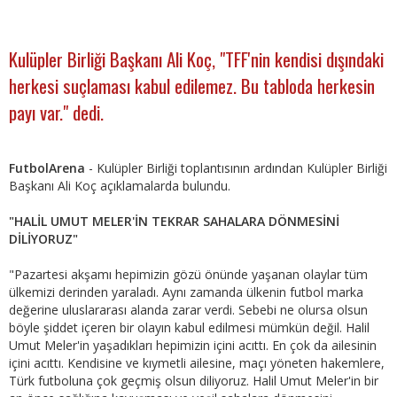
Kulüpler Birliği Başkanı Ali Koç, "TFF'nin kendisi dışındaki
herkesi suçlaması kabul edilemez. Bu tabloda herkesin
payı var." dedi.
FutbolArena
- Kulüpler Birliği toplantısının ardından Kulüpler Birliği
Başkanı Ali Koç açıklamalarda bulundu.
"HALİL UMUT MELER'İN TEKRAR SAHALARA DÖNMESİNİ
DİLİYORUZ"
"Pazartesi akşamı hepimizin gözü önünde yaşanan olaylar tüm
ülkemizi derinden yaraladı. Aynı zamanda ülkenin futbol marka
değerine uluslararası alanda zarar verdi. Sebebi ne olursa olsun
böyle şiddet içeren bir olayın kabul edilmesi mümkün değil. Halil
Umut Meler'in yaşadıkları hepimizin içini acıttı. En çok da ailesinin
içini acıttı. Kendisine ve kıymetli ailesine, maçı yöneten hakemlere,
Türk futboluna çok geçmiş olsun diliyoruz. Halil Umut Meler'in bir