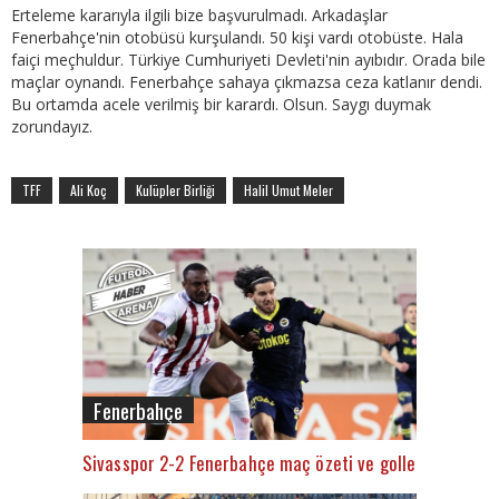
Erteleme kararıyla ilgili bize başvurulmadı. Arkadaşlar
Fenerbahçe'nin otobüsü kurşulandı. 50 kişi vardı otobüste. Hala
faiçi meçhuldur. Türkiye Cumhuriyeti Devleti'nin ayıbıdır. Orada bile
maçlar oynandı. Fenerbahçe sahaya çıkmazsa ceza katlanır dendi.
Bu ortamda acele verilmiş bir karardı. Olsun. Saygı duymak
zorundayız.
TFF
Ali Koç
Kulüpler Birliği
Halil Umut Meler
Fenerbahçe
Sivasspor 2-2 Fenerbahçe maç özeti ve golleri (İZLE)