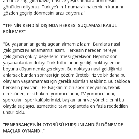
an önce sağlığına kavuşması ve yeşil sahalara dönmesini
gönülden diliyoruz. Türkiye'nin 1 numaralı hakeminin kararını
gözden geçirip dönmesini arzu ediyoruz."
"TFF'NİN KENDİSİ DIŞINDA HERKESİ SUÇLAMASI KABUL
EDİLEMEZ"
"Bu yaşananları geniş açıdan almamız lazım. Buralara nasıl
geldiğimizi iyi anlamamız lazım. Herkesin nereden nereye
geldiğimizi çok iyi değerlendirmesi gerekiyor. Hepimiz son
yaşananlardan dolayı Türk futbolunun geldiği noktayı enine
boyuna düşünmemiz gerekiyor. Bu noktaya nasıl geldiğimizi
anlarsak bundan sonrası için çözüm üretebiliriz ve bir daha bu
olayların yaşanmaması için gerekli adımları atabiliriz. Bu tabloda
herkesin payı var. TFF Başkanımızın spor medyasını, teknik
direktörleri, eski hakem yorumcularını, TV yorumcularını,
sporcuları, spor kulüplerimizi, başkanlarını ve yöneticilerini bu
olayda suçlayıcı, azmettirici tavrı toplantıda en fazla reddedilen
unsur oldu.
"FENERBAHÇE'NİN OTOBÜSÜ KURŞUNLANDIĞI DÖNEMDE
MAÇLAR OYNANDI."