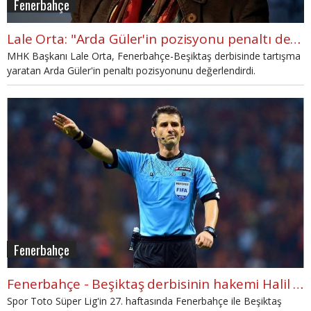
Fenerbahçe
Lale Orta: "Arda Güler'in pozisyonu penaltı değil, VAR hatalı"
MHK Başkanı Lale Orta, Fenerbahçe-Beşiktaş derbisinde tartışma
yaratan Arda Güler'in penaltı pozisyonunu değerlendirdi.
Fenerbahçe
Fenerbahçe - Beşiktaş derbisinin hakemi Halil Umut Meler
Spor Toto Süper Lig'in 27. haftasında Fenerbahçe ile Beşiktaş