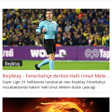
Beşiktaş
Beşiktaş - Fenerbahçe derbisi Halil Umut Meler'in
Süper Ligin 33. haftasında oynanacak olan Beşiktaş-Fenerbahçe
müsabakasında hakem Halil Umut Melerin düdük çalacağı
açıklandı. Trabzonspor - Konyaspor maçında Atilla Karaoğlan,
Başakşehir - Kayserispor mücadelesinde ise Ali Şansalan görev
alacak.