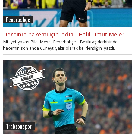
Fenerbahçe
Derbinin hakemi için iddia! "Halil Umut Meler olacaktı"
Milliyet yazarı Bilal Meşe, Fenerbahçe - Beşiktaş derbisinde
hakemin son anda Cüneyt Çakır olarak belirlendiğini yazdı.
Trabzonspor