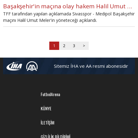
Başakşehir'in maçına olay hakem Halil Umut Meler atandı
TFF tarafından yapılan açıklamada Sivasspor - Medipol Başakşehir
maçını Halil Umut Meler'in yöneteceği açıklandı.
1
2
3
>
Sitemiz İHA ve AA resmi abonesidir
FutbolArena
KÜNYE
İLETİŞİM
GİZLİLİK BİLDİRİMİ