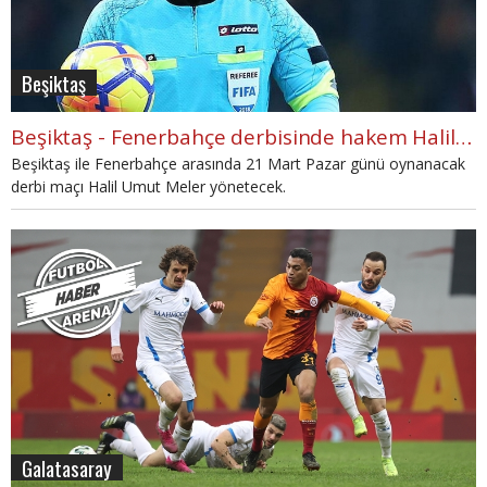
Beşiktaş
Beşiktaş - Fenerbahçe derbisinde hakem Halil Umut Meler
Beşiktaş ile Fenerbahçe arasında 21 Mart Pazar günü oynanacak
derbi maçı Halil Umut Meler yönetecek.
Galatasaray