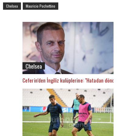
Chelsea
Mauricio Pochettino
Chelsea
Ceferin’den İngiliz kulüplerine: "Hatadan döndüler"