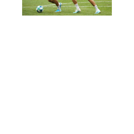
FutbolArena Chelsea - Liverpool Süper Kupa maçında