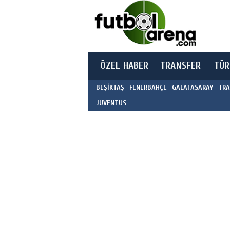
ÖZEL HABER
TRANSFER
TÜR
BEŞİKTAŞ
FENERBAHÇE
GALATASARAY
TRA
JUVENTUS