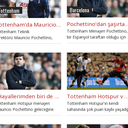
Barcelona
Tottenham
Pochettino'dan şaşırtan Barcelo
Tottenham'da Mauricio Pochettino: "Eşim Harry Kane'i kıskanıyor"
Tottenham Menajeri Pochettino,
ttenham Teknik
bir Espanyol taraftarı olduğu için
rektörü Mauricio Pochettino,
Barcelona'ya gitmeyeceğini söyle
ne övgüleri ile eşini
skandırdığını söyledi.
"Hayallerimden biri de PSG'yi çalıştırmak"
Tottenham Hotspur v West Brom maçında neler ya
ttenham Hotspur menajeri
Tottenham Hotspur'ın kendi
uricio Pochettino geleceğine
sahasında şok puan kaybı yaşadı
ir önemli açıklamalar yaptı.
maçı yazdık.