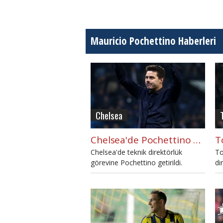
Mauricio Pochettino Haberleri
Chelsea
Chelsea'de Pochettino dönemi
Chelsea'de teknik direktörlük
To
görevine Pochettino getirildi.
di
gö
çal
he