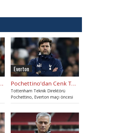
Everton
'in teknik direktörü kim olacak?
Pochettino'dan Cenk Tosun sorusuna cevap
Tottenham Teknik Direktörü
Pochettino, Everton maçı öncesi
im
Cenk Tosun transferi hakkında
açıklamalarda bulundu.