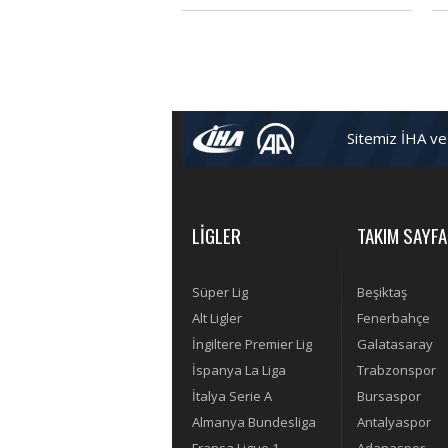
Townsend, kulübeden sıkılmışa
id
benziyor.
Sitemiz İHA ve
LİGLER
TAKIM SAYFA
Süper Lig
Beşiktaş
Alt Ligler
Fenerbahçe
İngiltere Premier Lig
Galatasaray
İspanya La Liga
Trabzonspor
İtalya Serie A
Bursaspor
Almanya Bundesliga
Antalyaspor
Fransa Ligue 1
Adanaspor