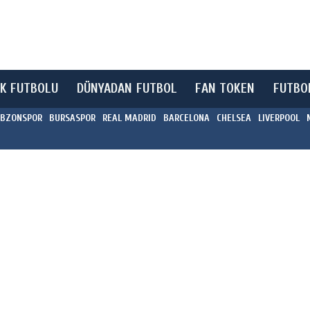
K FUTBOLU
DÜNYADAN FUTBOL
FAN TOKEN
FUTBO
BZONSPOR
BURSASPOR
REAL MADRID
BARCELONA
CHELSEA
LIVERPOOL