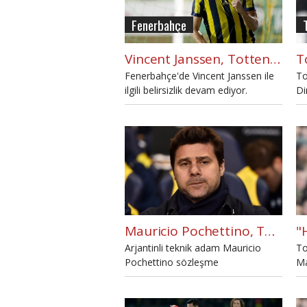
Fenerbahçe
Vincent Janssen, Tottenham ile görüşme yapacak! Janssen Fenerbahçe'den ayrılıyor mu?
Fenerbahçe'de Vincent Janssen ile
To
ilgili belirsizlik devam ediyor.
Di
Tottenham'ın Real Madrid'e Harry
Ka
Kane'yi satması halinde Janssen'i
kı
geri çağırabileceği iddia edildi.
Mauricio Pochettino, Tottenham Hotspur'la sözleşme uzatacak mı?
Arjantinli teknik adam Mauricio
To
Pochettino sözleşme
Ma
konusunda yine karar değiştirdi.
da