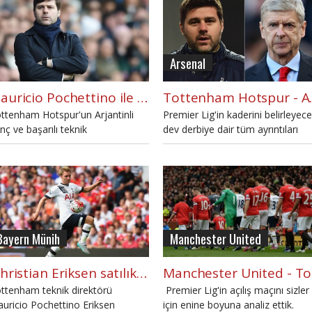
Arsenal
Mauricio Pochettino ile ilgili bilinmesi gerekenler
Tottenham Ho
ttenham Hotspur'un Arjantinli
Premier Lig'in kaderini belirleyec
nç ve başarılı teknik
dev derbiye dair tüm ayrıntıları
amı Mauricio Pochettino mercek
yazımızda bulabilirsiniz.
tına aldık.
Bayern Münih
Manchester United
'Christian Eriksen satılık değil!'
M
ttenham teknik direktörü
Premier Lig'in açılış maçını sizler
uricio Pochettino Eriksen
için enine boyuna analiz ettik.