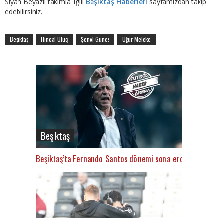
Siyah Beyazlı takımla ilgili
Beşiktaş Haberleri
sayfamızdan takip
edebilirsiniz.
Beşiktaş
Hıncal Uluç
Şenol Güneş
Uğur Meleke
Beşiktaş
Beşiktaş’ta Fernando Santos dönemi sona erdi