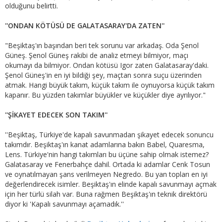
olduğunu belirtti.
''ONDAN KÖTÜSÜ DE GALATASARAY'DA ZATEN''
"Beşiktaş'ın başından beri tek sorunu var arkadaş. Oda Şenol
Güneş. Şenol Güneş rakibi de analiz etmeyi bilmiyor, maçı
okumayı da bilmiyor. Ondan kötüsü Igor zaten Galatasaray'daki.
Şenol Güneş'in en iyi bildiği şey, maçtan sonra suçu üzerinden
atmak. Hangi büyük takım, küçük takım ile oynuyorsa küçük takım
kapanır. Bu yüzden takımlar büyükler ve küçükler diye ayrılıyor."
''ŞİKAYET EDECEK SON TAKIM''
''Beşiktaş, Türkiye'de kapalı savunmadan şikayet edecek sonuncu
takımdır. Beşiktaş'ın kanat adamlarına bakın Babel, Quaresma,
Lens. Türkiye'nin hangi takımları bu üçüne sahip olmak istemez?
Galatasaray ve Fenerbahçe dahil. Ortada ki adamlar Cenk Tosun
ve oynatılmayan şans verilmeyen Negredo. Bu yan topları en iyi
değerlendirecek isimler. Beşiktaş'ın elinde kapalı savunmayı açmak
için her türlü silah var. Buna rağmen Beşiktaş'ın teknik direktörü
diyor ki 'Kapalı savunmayı açamadık.''