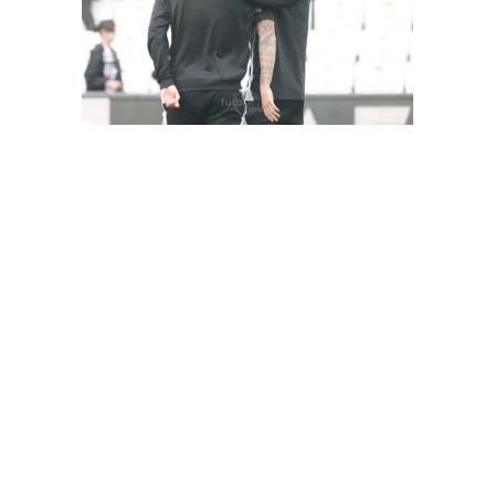
FutbolArena Beşiktaş-Hatayspor maçında