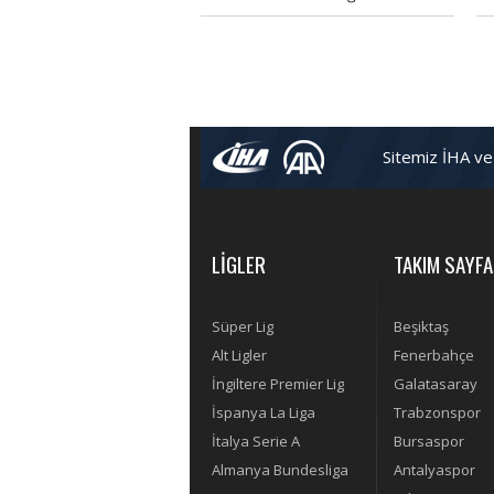
berabere kaldı. Hıncal Uluç yenilen
ku
gollerdeki eleştirilere tepki
gösterdi.
Sitemiz İHA ve
LİGLER
TAKIM SAYFA
Süper Lig
Beşiktaş
Alt Ligler
Fenerbahçe
İngiltere Premier Lig
Galatasaray
İspanya La Liga
Trabzonspor
İtalya Serie A
Bursaspor
Almanya Bundesliga
Antalyaspor