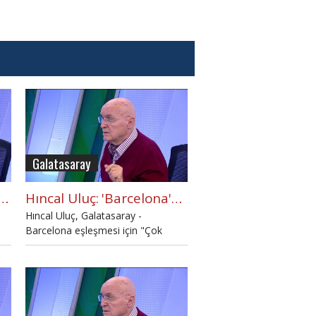
Galatasaray
 Uluç: "Batshuayi sattı maçı"
Hıncal Uluç: 'Barcelona'dan korkmanın gereği yok'
Hıncal Uluç, Galatasaray -
Barcelona eşleşmesi için "Çok
talihli bir kura. Elenirsen sonuçta
Barcelona'ya elendin diyecekler.
Ancak elersen Barcelona'yı elemiş
olacaksın" şeklinde yorumladı.