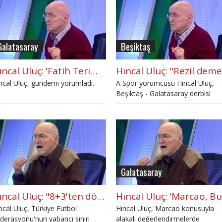
Galatasaray
Beşiktaş
Hıncal Uluç: 'Fatih Terim play-off için yerlileri iyi hazırlamalı'
ncal Uluç, gündemi yorumladı.
A Spor yorumcusu Hıncal Uluç,
Beşiktaş - Galatasaray derbisi
hakkında çarpıcı
değerlendirmelerde bulundu.
Galatasaray
Hıncal Uluç: "8+3'ten dönülmesi Türk futbolunu felakete sürükler"
ncal Uluç, Türkiye Futbol
Hıncal Uluç, Marcao konusuyla
derasyonu'nun yabancı sınırı
alakalı değerlendirmelerde