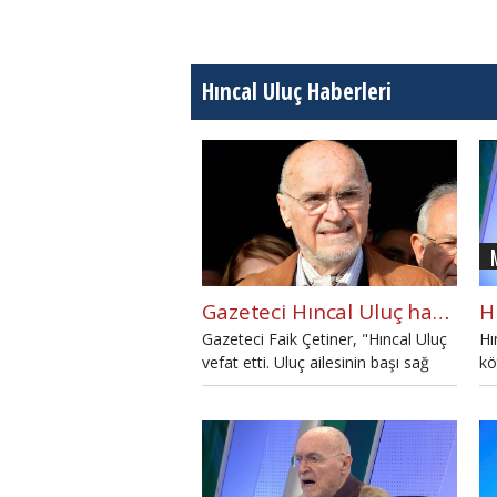
Hıncal Uluç Haberleri
Gazeteci Hıncal Uluç hayatını kaybetti
Gazeteci Faik Çetiner, "Hıncal Uluç
Hı
vefat etti. Uluç ailesinin başı sağ
kö
olsun." açıklamasını yaptı.
bu
ma