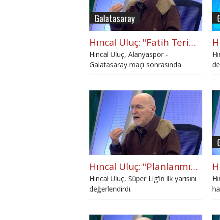
Galatasaray
Hıncal Uluç: "Fatih Terim'in tek amacı var"
Hıncal Uluç, Alanyaspor -
Hı
Galatasaray maçı sonrasında
de
Domenec Torrent'i eleştirdi.
Hıncal Uluç: "Planlanmış lig şüphesi!"
Hıncal Uluç, Süper Lig'in ilk yarısını
Hı
değerlendirdi.
ha