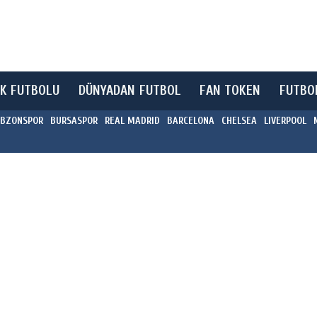
K FUTBOLU
DÜNYADAN FUTBOL
FAN TOKEN
FUTBO
BZONSPOR
BURSASPOR
REAL MADRID
BARCELONA
CHELSEA
LIVERPOOL