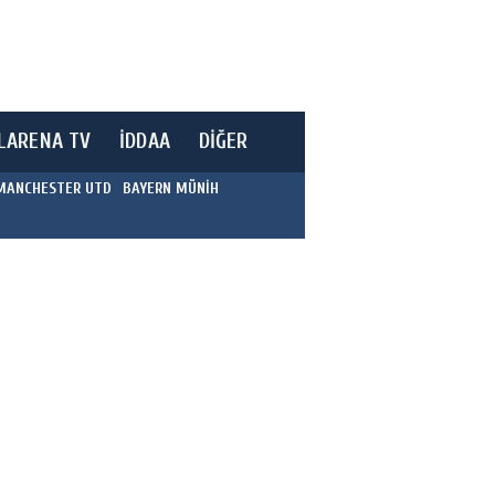
LARENA TV
İDDAA
DİĞER
MANCHESTER UTD
BAYERN MÜNİH