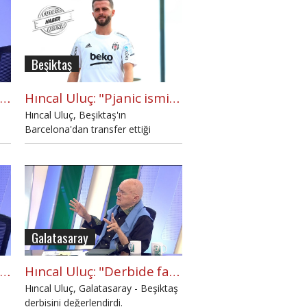
Beşiktaş
Hıncal Uluç: "Rezil demek bile iltifat!"
Hıncal Uluç: "Pjanic ismini Beşiktaş alınca duydum"
Hıncal Uluç, Beşiktaş'ın
Barcelona'dan transfer ettiği
Miralem Pjanic'in ismini daha önce
duymadığını ifade etti.
Galatasaray
Hıncal Uluç: 'Marcao, Burak Elmas veya Fatih Terim'e yumruk atsaydı?'
Hıncal Uluç: "Derbide favorim Galatasaray"
Hıncal Uluç, Galatasaray - Beşiktaş
derbisini değerlendirdi.