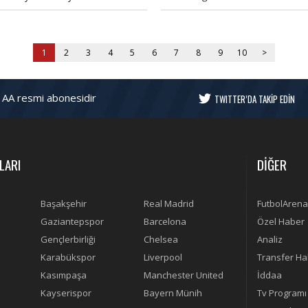
ralını değerlendirdi.
bulundu.
1
2
3
4
5
6
7
8
9
10
>
 AA resmi abonesidir
TWITTER’DA TAKİP EDİN
LARI
DİĞER
Başakşehir
Real Madrid
FutbolArena
Gaziantepspor
Barcelona
Özel Haber
Gençlerbirliği
Chelsea
Analiz
Karabükspor
Liverpool
Transfer Ha
Kasımpaşa
Manchester United
İddaa
Kayserispor
Bayern Münih
Tv Programı