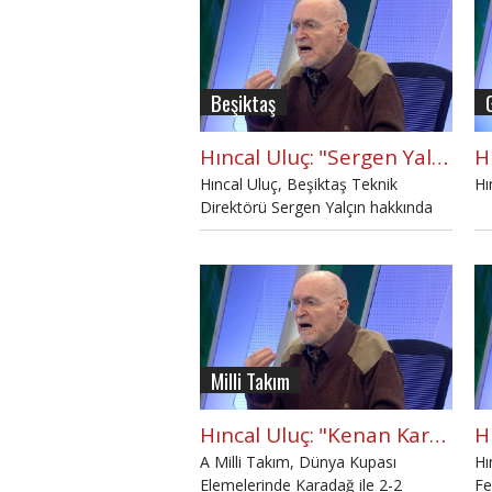
Beşiktaş
Hıncal Uluç: "Sergen Yalçın teknik direktör değil"
Hıncal Uluç, Beşiktaş Teknik
Hı
Direktörü Sergen Yalçın hakkında
ağır eleştirilerde bulundu.
Milli Takım
Hıncal Uluç: "Kenan Karaman yüzünden gol yemişiz mazerete bak!"
A Milli Takım, Dünya Kupası
Hı
Elemelerinde Karadağ ile 2-2
Fe