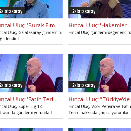
Galatasaray
Galatasaray
Hıncal Uluç: 'Burak Elmas'ın tutumunu beğendim'
Hıncal Uluç: 'Hakemler Galatasara
ncal Uluç, Galatasaray gündemini
Hıncal Uluç gündemi değerlendird
ğerlendirdi.
Galatasaray
Galatasaray
Hıncal Uluç: 'Fatih Terim'i yuhalayacak hale geldiler'
Hıncal Uluç: "Tür
ncal Uluç, Süper Lig 18.
Hıncal Uluç, Vitor Pereira ve Fatih
ftasında gündemi yorumladı.
Terim hakkında çarpıcı yorumlar
yaptı.