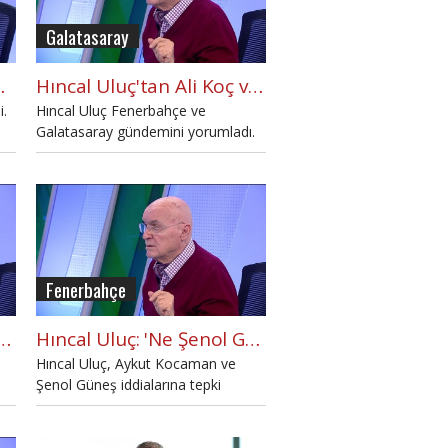
Galatasaray
y'a düşman kesildi'
Hıncal Uluç'tan Ali Koç ve Fatih Terim'e çağrı
i.
Hıncal Uluç Fenerbahçe ve
Galatasaray gündemini yorumladı.
Fenerbahçe
kiye'de 1 numaralı korkak Fatih Terim diyen var mı?"
Hıncal Uluç: 'Ne Şenol Güneş'i ne Aykut Kocaman'ı?'
Hıncal Uluç, Aykut Kocaman ve
Şenol Güneş iddialarına tepki
gösterdi.