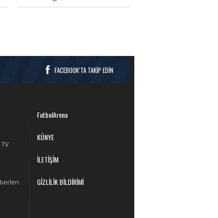
FACEBOOK’TA TAKİP EDİN
FutbolArena
KÜNYE
 TV
İLETİŞİM
GİZLİLİK BİLDİRİMİ
berleri