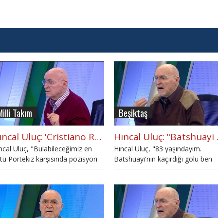
Milli Takım
Beşiktaş
Hıncal Uluç: 'Cristiano Ronaldo'nun ahı gitmiş vahı da gitmiş'
Hıncal
ncal Uluç, "Bulabileceğimiz en
Hıncal Uluç, "83 yaşındayım.
tü Portekiz karşısında pozisyon
Batshuayi'nin kaçırdığı golü ben
lamıyoruz. Yazık." şeklinde milli
atardım."
çı yorumladı.