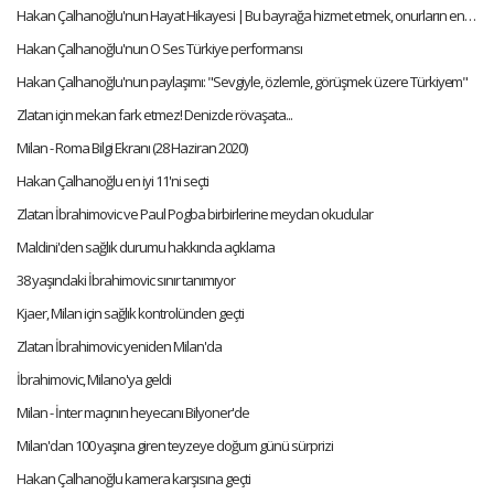
Hakan Çalhanoğlu'nun Hayat Hikayesi | Bu bayrağa hizmet etmek, onurların en büyüğüdür
Hakan Çalhanoğlu'nun O Ses Türkiye performansı
Hakan Çalhanoğlu'nun paylaşımı: "Sevgiyle, özlemle, görüşmek üzere Türkiyem"
Zlatan için mekan fark etmez! Denizde rövaşata...
Milan - Roma Bilgi Ekranı (28 Haziran 2020)
Hakan Çalhanoğlu en iyi 11'ni seçti
Zlatan İbrahimovic ve Paul Pogba birbirlerine meydan okudular
Maldini'den sağlık durumu hakkında açıklama
38 yaşındaki İbrahimovic sınır tanımıyor
Kjaer, Milan için sağlık kontrolünden geçti
Zlatan İbrahimovic yeniden Milan'da
İbrahimovic, Milano'ya geldi
Milan - İnter maçının heyecanı Bilyoner'de
Milan'dan 100 yaşına giren teyzeye doğum günü sürprizi
Hakan Çalhanoğlu kamera karşısına geçti