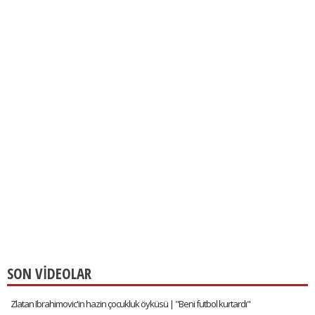
SON VİDEOLAR
Zlatan Ibrahimovic'in hazin çocukluk öyküsü | "Beni futbol kurtardı"