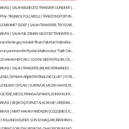
SAVUNMA ARKASI | SALAH BİLMECESİ, TRANSFER GÜNDEMİ | MEHMET AYAN, GÖKHAN DİNÇ
ÖZEL RÖPORTAJ - TIM JABOL FOLCARELLI | TRABZONSPOR'UN BU SEZONKİ HEDEFLERİ, FATİH TEKKE, SAÇ TARZI
KONUĞUMUZ MEHMET SEDEF | SALAH TRANSFERİ, TROSSARD, BEŞİKTAŞ'IN DURUMU | SELEN İLE ALFA SOHBET
SAVUNMA ARKASI | SALAH NE ZAMAN GELİYOR? TRANSFER GÜNDEMİ | MEHMET AYAN, GÖKHAN DİNÇ
Konyaspor transferde geç mi kaldı? İlhan Palut'tan FutbolArena'ya özel açıklamalar
Trabzonspor'un yeni transferi Ruslan Malinovskyi: "Fatih Tekke ile birlikte çalışmaktan mutluyum"
KONUĞUMUZ HAKAN HEPCAN | SOSYAL MEDYA FİGÜRÜ OLMAK, AZİZ YILDIRIM & ALİ KOÇ | SELEN İLE ALFA SOHBET
SAVUNMA ARKASI | SALAH TRANSFERİ, BRUNO FERNANDES GELECEK Mİ? | MEHMET AYAN, GÖKHAN DİNÇ
İNGİLTERE ELENDİ, İSPANYA-ARJANTİN FİNALİ NE OLUR? | FUTBOLARENA GÜNDEM
KONUĞUMUZ MURAT CEYLAN | SURVIVOR, MÜZİK HAYATI, FENERBAHÇE SEVDASI | SELEN İLE ALFA SOHBET
ARJANTİN-İNGİLTERE, MESSİ, FRANSA-İSPANYA, DÜNYA KUPASI YARI FİNALLERİ | FUTBOLARENA GÜNDEM
SAVUNMA ARKASI | BEŞİKTAŞ FORVET ALACAK MI?, GREENWOOD SONA DOĞRU | MEHMET AYAN, GÖKHAN DİNÇ
SAVUNMA ARKASI | MERT HAKAN YANDAŞ'IN SÖZLEŞMESİ, ICARDI KALACAK MI? | MEHMET AYAN, GÖKHAN DİNÇ
ALMANYA VE HOLLANDA ELENDİ, SON 32 MAÇLARI, İBRAHİM HACIOSMANOĞLU & FATİH TERİM | FUTBOLARENA GÜNDEM
KONUĞUMUZ FIRAT SOBUTAY, BEŞİKTAŞ, OHA DİYORUM, MONTELLA, EN GURME DEPLASMAN | SELEN İLE ALFA SOHBET