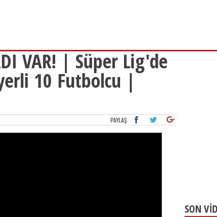
I VAR! | Süper Lig'de
erli 10 Futbolcu |
PAYLAŞ
SON Vİ