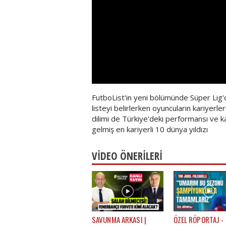
FutboList'in yeni bölümünde Süper Lig'd
listeyi belirlerken oyuncuların kariyerl
dilimi de Türkiye'deki performansı ve k
gelmiş en kariyerli 10 dünya yıldızı
VİDEO ÖNERİLERİ
SAVUNMA ARKASI |
ÖZEL RÖPORTAJ -