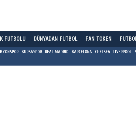
K FUTBOLU
DÜNYADAN FUTBOL
FAN TOKEN
FUTBO
BZONSPOR
BURSASPOR
REAL MADRID
BARCELONA
CHELSEA
LIVERPOOL