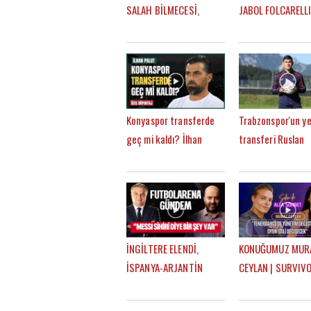
SALAH BİLMECESİ,
JABOL FOLCARELLI
TRANSFER GÜNDEMİ |
TRABZONSPOR'UN
MEHMET AYAN, GÖKHAN
SEZONKİ HEDEFLER
DİNÇ
FATİH TEKKE, SAÇ
Konyaspor transferde
Trabzonspor'un ye
geç mi kaldı? İlhan
transferi Ruslan
Palut'tan
Malinovskyi: "Fati
FutbolArena'ya özel
Tekke ile birlikte
açıklamalar
çalışmaktan mutl
İNGİLTERE ELENDİ,
KONUĞUMUZ MUR
İSPANYA-ARJANTİN
CEYLAN | SURVIVO
FİNALİ NE OLUR? |
MÜZİK HAYATI,
FUTBOLARENA GÜNDEM
FENERBAHÇE SEVD