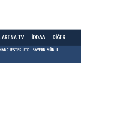
LARENA TV
İDDAA
DİĞER
MANCHESTER UTD
BAYERN MÜNİH