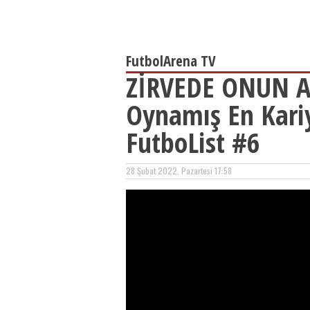
FutbolArena TV
ZİRVEDE ONUN AD
Oynamış En Kariy
FutboList #6
28 Şubat 2022, Pazartesi 17:58