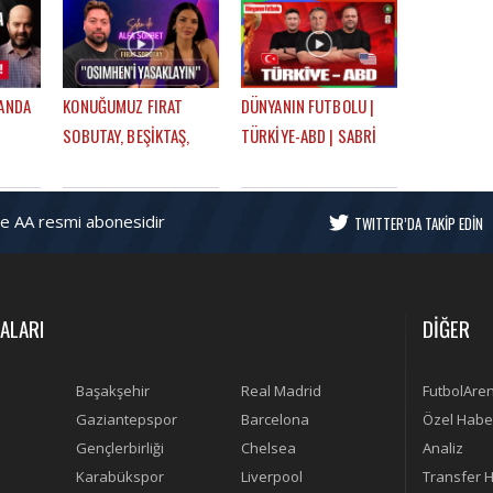
OHBET
FUTBOLARENA GÜNDEM
DOĞRU | MEHMET AYAN,
GÖKHAN DİNÇ
LANDA
KONUĞUMUZ FIRAT
DÜNYANIN FUTBOLU |
SOBUTAY, BEŞİKTAŞ,
TÜRKİYE-ABD | SABRİ
M
OHA DİYORUM,
SARIOĞLU, SEMİH
 &
MONTELLA, EN GURME
ŞENTÜRK, MEHMET AYAN
ve AA resmi abonesidir
DEPLASMAN | SELEN İLE
TWITTER’DA TAKİP EDİN
ÜNDEM
ALFA SOHBET
ALARI
DİĞER
Başakşehir
Real Madrid
FutbolAre
Gaziantepspor
Barcelona
Özel Habe
Gençlerbirliği
Chelsea
Analiz
Karabükspor
Liverpool
Transfer H