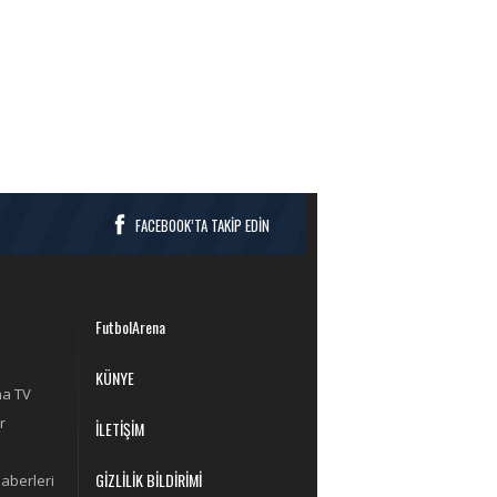
FACEBOOK’TA TAKİP EDİN
FutbolArena
KÜNYE
na TV
r
İLETİŞİM
GİZLİLİK BİLDİRİMİ
aberleri