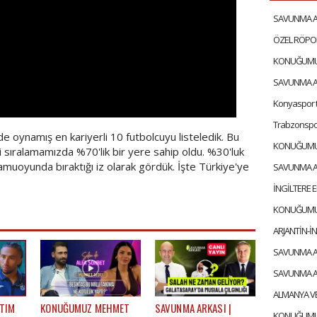
e oynamış en kariyerli 10 futbolcuyu listeledik. Bu
eri sıralamamızda %70'lik bir yere sahip oldu. %30'luk
amuoyunda bıraktığı iz olarak gördük. İşte Türkiye'ye
 TIM
KONUĞUMUZ MEHMET
SAVUNMA ARKASI |