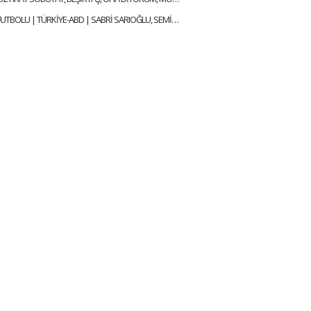
DÜNYANIN FUTBOLU | TÜRKİYE-ABD | SABRİ SARIOĞLU, SEMİH ŞENTÜRK, MEHMET AYAN