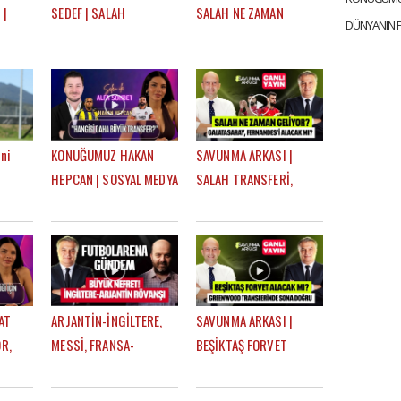
 |
SEDEF | SALAH
SALAH NE ZAMAN
 BU
TRANSFERİ, TROSSARD,
GELİYOR? TRANSFER
İ,
BEŞİKTAŞ'IN DURUMU |
GÜNDEMİ | MEHMET
 TARZI
SELEN İLE ALFA SOHBET
AYAN, GÖKHAN DİNÇ
ni
KONUĞUMUZ HAKAN
SAVUNMA ARKASI |
HEPCAN | SOSYAL MEDYA
SALAH TRANSFERİ,
h
FİGÜRÜ OLMAK, AZİZ
BRUNO FERNANDES
YILDIRIM & ALİ KOÇ |
GELECEK Mİ? | MEHMET
uyum"
SELEN İLE ALFA SOHBET
AYAN, GÖKHAN DİNÇ
AT
ARJANTİN-İNGİLTERE,
SAVUNMA ARKASI |
R,
MESSİ, FRANSA-
BEŞİKTAŞ FORVET
İSPANYA, DÜNYA KUPASI
ALACAK MI?,
ASI |
YARI FİNALLERİ |
GREENWOOD SONA