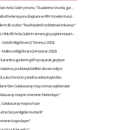
Arda Turan'dan Arda Güler yorumu: "Dualarımız onunla, gurur duyuyoruz"
Romanya Futbol Federasyonu Başkanı ve FIFA Yönetim Kurulu Üyesi Burleanu'dan Arda Güler'e övgüler
ler'in ilk sözleri: "Real Madrid'i reddetmek imkansız"
GURUR DOLU ANLAR! Arda Güler'in annesi gözyaşlarını tutamadı
- Getafe Bilgi Ekranı (2 Temmuz 2020)
- Mallorca Bilgi Ekranı (24 Haziran 2020)
karantina günlerini golf oynayarak geçiriyor
alarına çocuklarıyla birlikte devam ediyor
, Luka Doncic'in yanıdna adeta kayboldu
dane'dan Galatasaray maçı sonrası açıklamalar
latasaray maçının öneminin farkındayız"
, Galatasaray maçına hazır
rtois bizi yenilgiden kurtardı"
revimin başındayım"
cao büyük bir golcü"