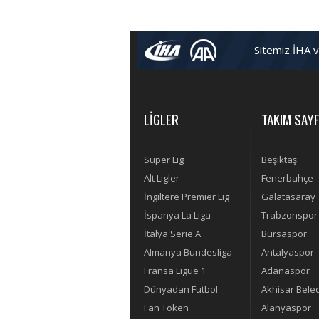
Sitemiz İHA 
LİGLER
TAKIM SAYF
Süper Lig
Beşiktaş
Alt Ligler
Fenerbahçe
İngiltere Premier Lig
Galatasaray
İspanya La Liga
Trabzonspor
İtalya Serie A
Bursaspor
Almanya Bundesliga
Antalyaspor
Fransa Ligue 1
Adanaspor
Dünyadan Futbol
Akhisar Bele
Fan Token
Alanyaspor