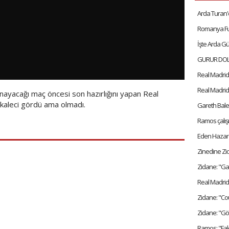
İşte Arda Gü
Real Madrid 
Real Madrid 
nayacağı maç öncesi son hazırlığını yapan Real
kaleci gördü ama olmadı.
Gareth Bale 
Ramos çalışm
Eden Hazard
Zinedine Zi
Zidane: "Ga
Real Madrid
Zidane: "Cou
Zidane: "Gö
Ramos: "Fal