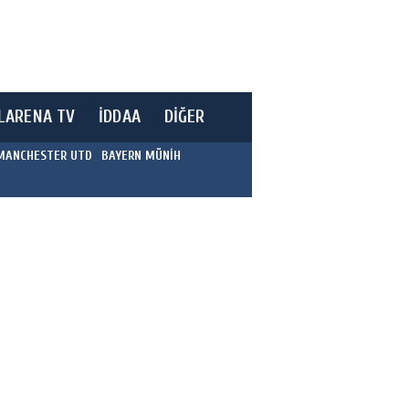
LARENA TV
İDDAA
DİĞER
MANCHESTER UTD
BAYERN MÜNİH