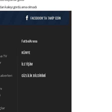
ırdan kaleyi gördü ama olmadı
FACEBOOK’TA TAKİP EDİN
FutbolArena
KÜNYE
na TV
r
İLETİŞİM
GİZLİLİK BİLDİRİMİ
aberleri
mı
i
lar