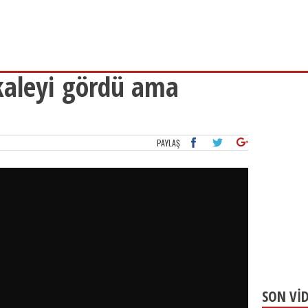
 kaleyi gördü ama
PAYLAŞ
SON Vİ