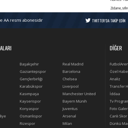
Zidane, sıf
ve AA resmi abonesidir
TWITTER’DA TAKİP EDİN
ALARI
DİĞER
Başakşehir
Real Madrid
FutbolAre
Gaziantepspor
Barcelona
Özel Habe
Gençlerbirliği
Chelsea
Analiz
Karabükspor
Liverpool
Transfer H
Kasımpaşa
Manchester United
İddaa
Kayserispor
Bayern Münih
Tv Progra
Konyaspor
Juventus
Foto Galer
diye
Osmanlıspor
Arsenal
Canlı Skor
Rizespor
Milan
Dünkü Maç