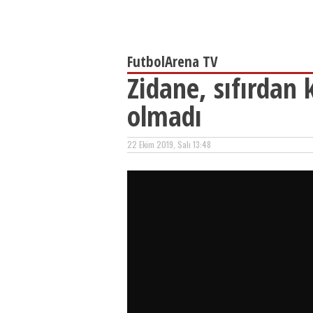
FutbolArena TV
Zidane, sıfırdan
olmadı
22 Ekim 2019, Salı 13:48