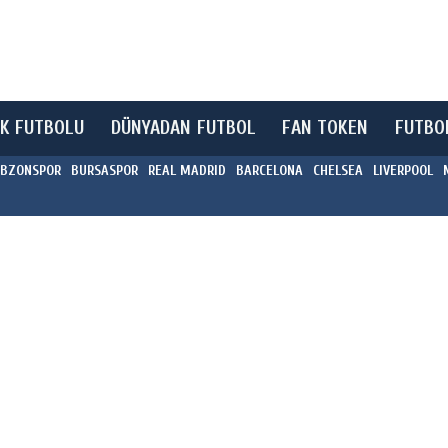
K FUTBOLU
DÜNYADAN FUTBOL
FAN TOKEN
FUTBO
BZONSPOR
BURSASPOR
REAL MADRID
BARCELONA
CHELSEA
LIVERPOOL