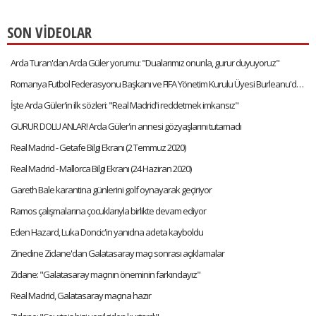
SON VİDEOLAR
Arda Turan'dan Arda Güler yorumu: "Dualarımız onunla, gurur duyuyoruz"
Romanya Futbol Federasyonu Başkanı ve FIFA Yönetim Kurulu Üyesi Burleanu'dan Arda Güler'e övgüler
İşte Arda Güler'in ilk sözleri: "Real Madrid'i reddetmek imkansız"
GURUR DOLU ANLAR! Arda Güler'in annesi gözyaşlarını tutamadı
Real Madrid - Getafe Bilgi Ekranı (2 Temmuz 2020)
Real Madrid - Mallorca Bilgi Ekranı (24 Haziran 2020)
Gareth Bale karantina günlerini golf oynayarak geçiriyor
Ramos çalışmalarına çocuklarıyla birlikte devam ediyor
Eden Hazard, Luka Doncic'in yanıdna adeta kayboldu
Zinedine Zidane'dan Galatasaray maçı sonrası açıklamalar
Zidane: "Galatasaray maçının öneminin farkındayız"
Real Madrid, Galatasaray maçına hazır