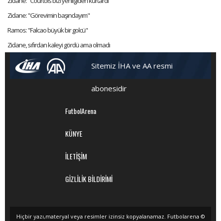
Zidane: "Courtois bizi yenilgiden kurtardı"
Zidane: "Görevimin başındayım"
Ramos: "Falcao büyük bir golcü"
Zidane, sıfırdan kaleyi gördü ama olmadı
Sitemiz İHA ve AA resmi
abonesidir
FutbolArena
KÜNYE
İLETİŞİM
GİZLİLİK BİLDİRİMİ
Hiçbir yazı,materyal veya resimler izinsiz kopyalanamaz. Futbolarena ©