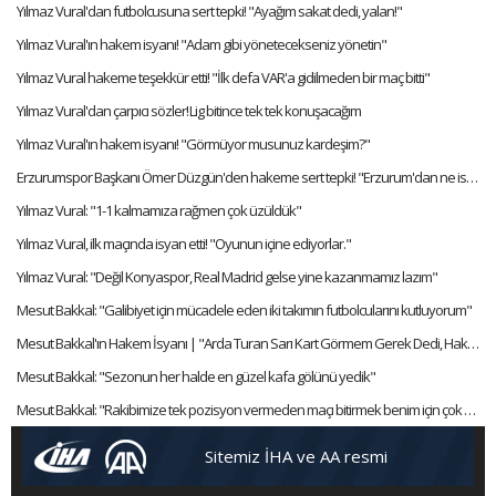
Yılmaz Vural'dan futbolcusuna sert tepki! "Ayağım sakat dedi, yalan!"
Yılmaz Vural'ın hakem isyanı! "Adam gibi yönetecekseniz yönetin"
Yılmaz Vural hakeme teşekkür etti! "İlk defa VAR'a gidilmeden bir maç bitti"
Yılmaz Vural'dan çarpıcı sözler! Lig bitince tek tek konuşacağım
Yılmaz Vural'ın hakem isyanı! "Görmüyor musunuz kardeşim?"
Erzurumspor Başkanı Ömer Düzgün'den hakeme sert tepki! "Erzurum'dan ne istiyorlar?"
Yılmaz Vural: "1-1 kalmamıza rağmen çok üzüldük"
Yılmaz Vural, ilk maçında isyan etti! "Oyunun içine ediyorlar."
Yılmaz Vural: "Değil Konyaspor, Real Madrid gelse yine kazanmamız lazım"
Mesut Bakkal: "Galibiyet için mücadele eden iki takımın futbolcularını kutluyorum"
Mesut Bakkal'ın Hakem İsyanı | "Arda Turan Sarı Kart Görmem Gerek Dedi, Hakem Döndü Gitti"
Mesut Bakkal: "Sezonun her halde en güzel kafa gölünü yedik"
Mesut Bakkal: "Rakibimize tek pozisyon vermeden maçı bitirmek benim için çok önemliydi"
Sitemiz İHA ve AA resmi