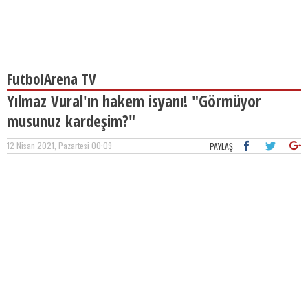
FutbolArena TV
Yılmaz Vural'ın hakem isyanı! "Görmüyor
musunuz kardeşim?"
12 Nisan 2021, Pazartesi 00:09
PAYLAŞ