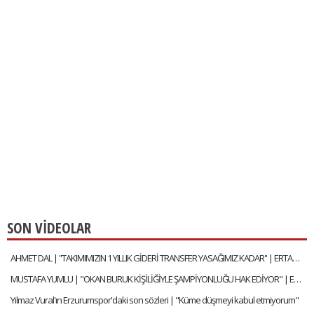
SON VİDEOLAR
AHMET DAL | ''TAKIMIMIZIN 1 YILLIK GİDERİ TRANSFER YASAĞIMIZ KADAR'' | ERTAN SÜZGÜN | ÖZEL RÖPORTAJ
MUSTAFA YUMLU | "OKAN BURUK KİŞİLİĞİYLE ŞAMPİYONLUĞU HAK EDİYOR" | ERTAN SÜZGÜN | ÖZEL RÖPORTAJ
Yılmaz Vural'ın Erzurumspor'daki son sözleri | "Küme düşmeyi kabul etmiyorum"