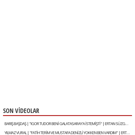
SON VİDEOLAR
BARIŞ BAŞDAŞ | "IGOR TUDOR BENİ GALATASARAY'A İSTEMİŞTİ" | ERTAN SÜZGÜN | ÖZEL RÖPORTAJ
YILMAZ VURAL | "FATİH TERİM VE MUSTAFA DENİZLİ YOKKEN BEN VARDIM" | ERTAN SÜZGÜN | ÖZEL RÖPORTAJ