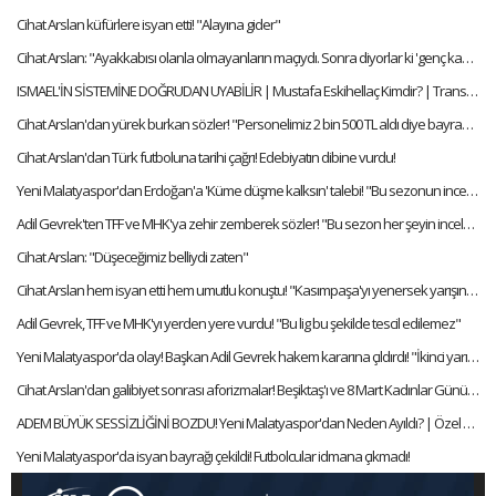
Cihat Arslan küfürlere isyan etti! "Alayına gider"
Cihat Arslan: "Ayakkabısı olanla olmayanların maçıydı. Sonra diyorlar ki 'genç kazan'
ISMAEL'İN SİSTEMİNE DOĞRUDAN UYABİLİR | Mustafa Eskihellaç Kimdir? | Transfer Arenası #7
Cihat Arslan'dan yürek burkan sözler! "Personelimiz 2 bin 500 TL aldı diye bayram ettik"
Cihat Arslan'dan Türk futboluna tarihi çağrı! Edebiyatın dibine vurdu!
Yeni Malatyaspor'dan Erdoğan'a 'Küme düşme kalksın' talebi! "Bu sezonun incelenmesi lazım
Adil Gevrek'ten TFF ve MHK'ya zehir zemberek sözler! "Bu sezon her şeyin incelenmesi lazım"
Cihat Arslan: "Düşeceğimiz belliydi zaten"
Cihat Arslan hem isyan etti hem umutlu konuştu! "Kasımpaşa'yı yenersek yarışın içinde oluruz"
Adil Gevrek, TFF ve MHK'yı yerden yere vurdu! "Bu lig bu şekilde tescil edilemez"
Yeni Malatyaspor'da olay! Başkan Adil Gevrek hakem kararına çıldırdı! "İkinci yarıya çıkmayın!"
Cihat Arslan'dan galibiyet sonrası aforizmalar! Beşiktaş'ı ve 8 Mart Kadınlar Günü'nü kutladı
ADEM BÜYÜK SESSİZLİĞİNİ BOZDU! Yeni Malatyaspor'dan Neden Ayıldı? | Özel Röportaj #19
Yeni Malatyaspor'da isyan bayrağı çekildi! Futbolcular idmana çıkmadı!