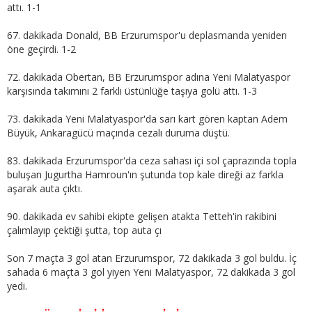
attı. 1-1
67. dakikada Donald, BB Erzurumspor'u deplasmanda yeniden
öne geçirdi. 1-2
72. dakikada Obertan, BB Erzurumspor adına Yeni Malatyaspor
karşısında takımını 2 farklı üstünlüğe taşıya golü attı. 1-3
73. dakikada Yeni Malatyaspor'da sarı kart gören kaptan Adem
Büyük, Ankaragücü maçında cezalı duruma düştü.
83. dakikada Erzurumspor'da ceza sahası içi sol çaprazında topla
buluşan Jugurtha Hamroun'ın şutunda top kale direği az farkla
aşarak auta çıktı.
90. dakikada ev sahibi ekipte gelişen atakta Tetteh'in rakibini
çalımlayıp çektiği şutta, top auta çı
Son 7 maçta 3 gol atan Erzurumspor, 72 dakikada 3 gol buldu. İç
sahada 6 maçta 3 gol yiyen Yeni Malatyaspor, 72 dakikada 3 gol
yedi.