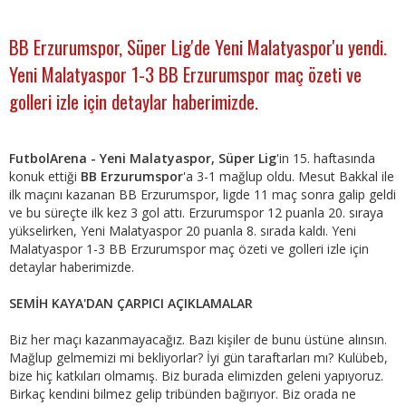
BB Erzurumspor, Süper Lig'de Yeni Malatyaspor'u yendi.
Yeni Malatyaspor 1-3 BB Erzurumspor maç özeti ve
golleri izle için detaylar haberimizde.
FutbolArena - Yeni Malatyaspor, Süper Lig
'in 15. haftasında
konuk ettiği
BB Erzurumspor
'a 3-1 mağlup oldu. Mesut Bakkal ile
ilk maçını kazanan BB Erzurumspor, ligde 11 maç sonra galip geldi
ve bu süreçte ilk kez 3 gol attı. Erzurumspor 12 puanla 20. sıraya
yükselirken, Yeni Malatyaspor 20 puanla 8. sırada kaldı. Yeni
Malatyaspor 1-3 BB Erzurumspor maç özeti ve golleri izle için
detaylar haberimizde.
SEMİH KAYA'DAN ÇARPICI AÇIKLAMALAR
Biz her maçı kazanmayacağız. Bazı kişiler de bunu üstüne alınsın.
Mağlup gelmemizi mi bekliyorlar? İyi gün taraftarları mı? Kulübeb,
bize hiç katkıları olmamış. Biz burada elimizden geleni yapıyoruz.
Birkaç kendini bilmez gelip tribünden bağırıyor. Biz orada ne