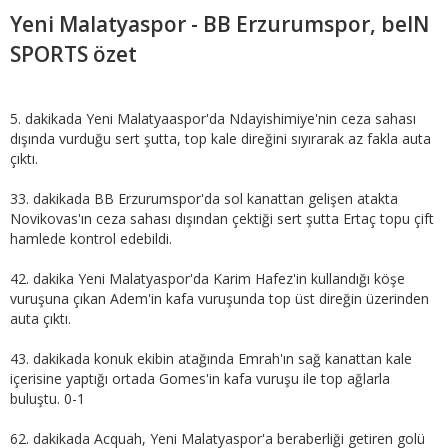
Yeni Malatyaspor - BB Erzurumspor, beIN
SPORTS özet
5. dakikada Yeni Malatyaaspor'da Ndayishimiye'nin ceza sahası
dışında vurduğu sert şutta, top kale direğini sıyırarak az fakla auta
çıktı.
33. dakikada BB Erzurumspor'da sol kanattan gelişen atakta
Novikovas'ın ceza sahası dışından çektiği sert şutta Ertaç topu çift
hamlede kontrol edebildi.
42. dakika Yeni Malatyaspor'da Karim Hafez'in kullandığı köşe
vuruşuna çıkan Adem'in kafa vuruşunda top üst direğin üzerinden
auta çıktı.
43. dakikada konuk ekibin atağında Emrah'ın sağ kanattan kale
içerisine yaptığı ortada Gomes'in kafa vuruşu ile top ağlarla
buluştu. 0-1
62. dakikada Acquah, Yeni Malatyaspor'a beraberliği getiren golü