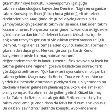
çıkarmıştır." diye konuştu. Konyaspor'un ligin güçlü
takımlarından olduğunu kaydeden Demirel, "Ligin en organize
takımı Konyaspor. İlhan (Palut) hoca gibi değerli bir teknik
direktörleri var. Maç içinde de güzel diyaloglarımız oldu.
Şampiyonluk için çekişen iki takım var şu anda. Hak eden takım
kazanır umarım. Konyaspor saha içinde fiziksel olarak ligdeki en
güçlü takımlardan biri." ifadelerini kullandı. Müsabaka içinde
soğuktan titreyen görüntüsüyle dikkati çeken Viviano ile ilgili
Demirel, "Topla en az temas eden oyuncu kalecidir. Formasını
çıkarmadan duşa girdi. Herkes için zor şartlardı. Kendi
kariyerimde böyle bir maç hatırlamıyorum."
değerlendirmesinde bulundu. Demirel, fizik seviyesi yüksek bir
takıma gelmesine rağmen, göreve başladıktan sonraki farkı
gördüğünü belirterek, "Çok karakterli oyunculardan oluşan bir
takıma geldim. Maçın başında Borini, Toure ve Emre Mor'un
yedek kulübesinde oturmasını planlıyordum. Gol yemeden bu
dakikalara kadar gelmesini planlamıştım. Skoru ele almak için
plan yapmıştık. Bu planımız da golleri getirdi. Güzel bir maç
oldu. Takımı da fiziksel olarak gördük. Fizik anlamında iyi bir
takım vardı ama şu anda daha da farklı bir durum söz konusu.
Bu da beni sevindirdi." şeklinde konuştu. #volkandemirel