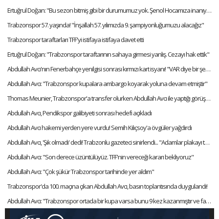
Ertuğrul Doğan: "Bu sezon bitmiş gibi bir durumumuz yok. Şenol Hocamıza inanıyorum"
Trabzonspor 57. yaşında! "İnşallah 57. yılımızda 9. şampiyonluğumuzu alacağız"
Trabzonspor taraftarları TFF'yi istifaya istifaya davet etti
Ertuğrul Doğan: "Trabzonspor taraftarının sahaya girmesi yanlış. Cezayı hak ettik"
Abdullah Avcı'nın Fenerbahçe yenilgisi sonrası kırmızı kart isyanı! "VAR diye bir şey var artık"
Abdullah Avcı: "Trabzonspor kupalara ambargo koyarak yoluna devam etmiştir"
Thomas Meunier, Trabzonspor'a transfer olurken Abdullah Avcı ile yaptığı görüşmeyi anlattı:
Abdullah Avcı, Pendikspor galibiyeti sonrası hedefi açıkladı
Abdullah Avcı hakemi yerden yere vurdu! Semih Kılıçsoy'a övgüler yağdırdı
Abdullah Avcı, 'Şık olmadı' dedi! Trabzonlu gazeteci sinirlendi... "Adamlar plakayı taktı hocam"
Abdullah Avcı: "Son derece üzüntülüyüz. TFF'nin vereceği kararı bekliyoruz"
Abdullah Avcı: "Çok şükür Trabzonspor tarihinde yer aldım"
Trabzonspor'da 100. maçına çıkan Abdullah Avcı, basın toplantısında duygulandı!
Abdullah Avcı: "Trabzonspor ortada bir kupa varsa bunu 9 kez kazanmıştır ve favorisidir"