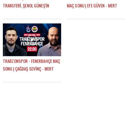
TRANSFERİ, ŞENOL GÜNEŞ'İN
MAÇ SONU | EFE GÜVEN - MERT
KARİYERİNDEKİ ETKİSİ, FATİH
KURT
TEKKE'Yİ NASIL TANIMLAR?
TRABZONSPOR - FENERBAHÇE MAÇ
SONU | ÇAĞDAŞ SEVİNÇ - MERT
KURT