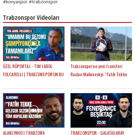
#konyaspor #trabzonspor
Trabzonspor Videoları
ÖZEL RÖPORTAJ - TIM JABOL
Trabzonspor'un yeni transferi
FOLCARELLI | TRABZONSPOR'UN BU
Ruslan Malinovskyi: "Fatih Tekke
SEZONKİ HEDEFLERİ, FATİH TEKKE,
ile birlikte çalışmaktan mutluyum"
SAÇ TARZI
ALANZINHO | TRABZON'A
TRABZONSPOR - GALATASARAY