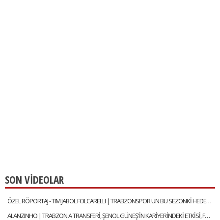
SON VİDEOLAR
ÖZEL RÖPORTAJ - TIM JABOL FOLCARELLI | TRABZONSPOR'UN BU SEZONKİ HEDEFLERİ, FATİH TEKKE, SAÇ TARZI
ALANZINHO | TRABZON'A TRANSFERİ, ŞENOL GÜNEŞ'İN KARİYERİNDEKİ ETKİSİ, FATİH TEKKE'Yİ NASIL TANIMLAR?