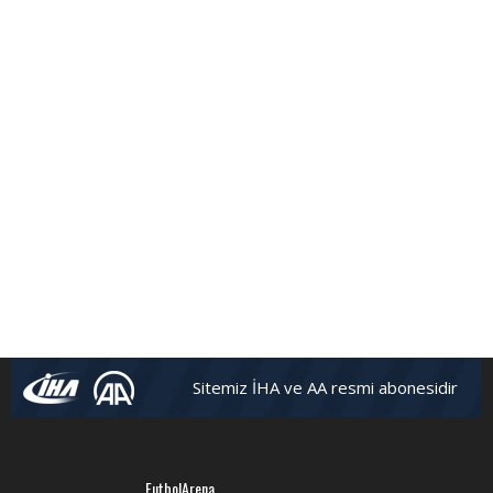
FutbolArena Beşiktaş-Hatayspor maçında
Sitemiz İHA ve AA resmi abonesidir
FutbolArena