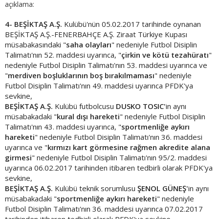
açıklama:
4-
BEŞİKTAŞ A.Ş.
Kulübü'nün 05.02.2017 tarihinde oynanan
BEŞİKTAŞ A.Ş.-FENERBAHÇE A.Ş. Ziraat Türkiye Kupası
müsabakasındaki
"
saha olayları
" nedeniyle Futbol Disiplin
Talimatı'nın 52. maddesi uyarınca, "
çirkin ve kötü tezahüratı
"
nedeniyle Futbol Disiplin Talimatı'nın 53. maddesi uyarınca ve
"
merdiven boşluklarının boş bırakılmaması
" nedeniyle
Futbol Disiplin Talimatı'nın 49. maddesi uyarınca PFDK'ya
sevkine,
BEŞİKTAŞ A.Ş.
Kulübü futbolcusu
DUSKO TOSIC'
in aynı
müsabakadaki "
kural dışı hareketi
" nedeniyle Futbol Disiplin
Talimatı'nın 43. maddesi uyarınca, "
sportmenliğe aykırı
hareketi
" nedeniyle Futbol Disiplin Talimatı'nın 36. maddesi
uyarınca ve "
kırmızı kart görmesine rağmen akredite alana
girmesi
" nedeniyle Futbol Disiplin Talimatı'nın 95/2. maddesi
uyarınca 06.02.2017 tarihinden itibaren tedbirli olarak PFDK'ya
sevkine,
BEŞİKTAŞ A.Ş.
Kulübü teknik sorumlusu
ŞENOL GÜNEŞ'
in aynı
müsabakadaki "
sportmenliğe aykırı hareketi
" nedeniyle
Futbol Disiplin Talimatı'nın 36. maddesi uyarınca 07.02.2017