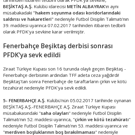
tarihinden itibaren tedbirli olarak PFDK'ya sevkine,
BEŞİKTAŞ A.Ş.
Kulübü idarecisi
METİN ALBAYRAK
'ın aynı
müsabakadaki
"hakem soyunma odası koridorlarındaki
saldırısı ve hakaretleri"
nedeniyle Futbol Disiplin Talimatı'nın
39. maddesi uyarınca 07.02.2017 tarihinden itibaren tedbirli
olarak PFDK'ya sevkine karar verilmiştir.
Fenerbahçe Beşiktaş derbisi sonrası
PFDK'ya sevk edildi
Ziraat Türkiye Kupası son 16 turunda olaylı geçen Beşiktaş -
Fenerbahçe derbisinin ardından TFF adeta ceza yağdırdı!
Beşiktaş'tan sonra Fenerbahçe de taraftarların çirkin ve kötü
tezahürat nedeniyle PFDK'ya sevk edildi.
5-
FENERBAHÇE A.Ş.
Kulübü'nün 05.02.2017 tarihinde oynanan
BEŞİKTAŞ A.Ş.-FENERBAHÇE A.Ş. Ziraat Türkiye Kupası
müsabakasındaki
"
saha olayları
" nedeniyle Futbol Disiplin
Talimatı'nın 52. maddesi uyarınca, "
çirkin ve kötü tezahüratı
"
nedeniyle Futbol Disiplin Talimatı'nın 53. maddesi uyarınca ve
"
merdiven boşluklarının boş bırakılmaması
" nedeniyle