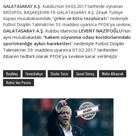
GALATASARAY A.Ş.
Kulübü'nün 04.02.2017 tarihinde oynanan
MEDİPOL BAŞAKŞEHİR FK-GALATASARAY A.Ş. Ziraat Türkiye
Kupası müsabakasındaki
"
çirkin ve kötü tezahüratı
" nedeniyle
Futbol Disiplin Talimatı'nın 53. maddesi uyarınca PFDK'ya sevkine,
GALATASARAY A.Ş.
Kulübü idarecisi
LEVENT NAZİFOĞLU
'nun
aynı müsabakadaki "
hakem soyunma odası koridorlarındaki
sportmenliğe aykırı hareketleri
" nedeniyle Futbol Disiplin
Talimatı'nın 39. maddesi uyarınca 07.02.2017 tarihinden
itibaren tedbirli olarak PFDK'ya sevkine karar verilmiştir.
Beşiktaş
Fenerbahçe
Dusko Tosic
Şenol Güneş
Metin Albayrak
Robin Van Persie