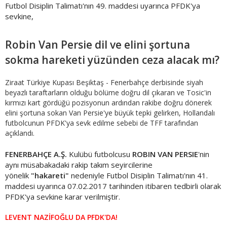
Futbol Disiplin Talimatı'nın 49. maddesi uyarınca PFDK'ya
sevkine,
Robin Van Persie dil ve elini şortuna
sokma hareketi yüzünden ceza alacak mı?
Ziraat Türkiye Kupası Beşiktaş - Fenerbahçe derbisinde siyah
beyazlı taraftarların olduğu bölüme doğru dil çıkaran ve Tosic'in
kırmızı kart gördüğü pozisyonun ardından rakibe doğru dönerek
elini şortuna sokan Van Persie'ye büyük tepki gelirken, Hollandalı
futbolcunun PFDK'ya sevk edilme sebebi de TFF tarafından
açıklandı.
FENERBAHÇE A.Ş.
Kulübü futbolcusu
ROBIN VAN PERSIE
'nin
aynı müsabakadaki rakip takım seyircilerine
yönelik
"hakareti"
nedeniyle Futbol Disiplin Talimatı'nın 41.
maddesi uyarınca 07.02.2017 tarihinden itibaren tedbirli olarak
PFDK'ya sevkine karar verilmiştir.
LEVENT NAZİFOĞLU DA PFDK'DA!