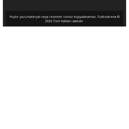
Hiçbir yazı,materyal veya resimler izinsiz kopyalanamaz. Futbolarena ©
2026 Tüm hakları saklıdır.