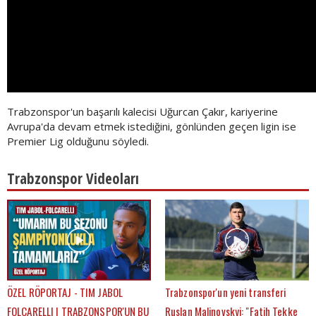
Trabzonspor'un başarılı kalecisi Uğurcan Çakır, kariyerine
Avrupa'da devam etmek istediğini, gönlünden geçen ligin ise
Premier Lig olduğunu söyledi.
Trabzonspor Videoları
ÖZEL RÖPORTAJ - TIM JABOL
Trabzonspor'un yeni transferi
FOLCARELLI | TRABZONSPOR'UN BU
Ruslan Malinovskyi: "Fatih Tekke