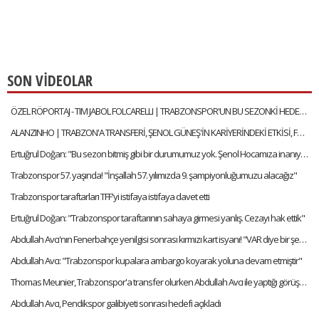
SON VİDEOLAR
ÖZEL RÖPORTAJ - TIM JABOL FOLCARELLI | TRABZONSPOR'UN BU SEZONKİ HEDEFLERİ, FATİH TEKKE, SAÇ TARZI
ALANZINHO | TRABZON'A TRANSFERİ, ŞENOL GÜNEŞ'İN KARİYERİNDEKİ ETKİSİ, FATİH TEKKE'Yİ NASIL TANIMLAR?
Ertuğrul Doğan: "Bu sezon bitmiş gibi bir durumumuz yok. Şenol Hocamıza inanıyorum"
Trabzonspor 57. yaşında! "İnşallah 57. yılımızda 9. şampiyonluğumuzu alacağız"
Trabzonspor taraftarları TFF'yi istifaya istifaya davet etti
Ertuğrul Doğan: "Trabzonspor taraftarının sahaya girmesi yanlış. Cezayı hak ettik"
Abdullah Avcı'nın Fenerbahçe yenilgisi sonrası kırmızı kart isyanı! "VAR diye bir şey var artık"
Abdullah Avcı: "Trabzonspor kupalara ambargo koyarak yoluna devam etmiştir"
Thomas Meunier, Trabzonspor'a transfer olurken Abdullah Avcı ile yaptığı görüşmeyi anlattı:
Abdullah Avcı, Pendikspor galibiyeti sonrası hedefi açıkladı