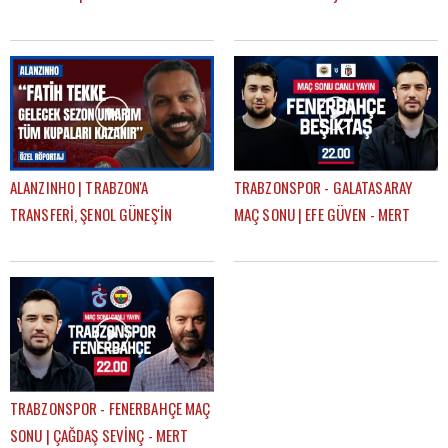
SEZONKİ HEDEFLERİ, FATİH TEKKE,
ile birlikte çalışmaktan mutluyum"
SAÇ TARZI
ALANZINHO | TRABZON'A
TRABZONSPOR - GALATASARAY
TRANSFERİ, ŞENOL GÜNEŞ'İN
MAÇ SONU | EFE GÜVEN - MERT
KARİYERİNDEKİ ETKİSİ, FATİH
KURT
TEKKE'Yİ NASIL TANIMLAR?
TRABZONSPOR - FENERBAHÇE MAÇ
SONU | ÇAĞDAŞ SEVİNÇ - MERT