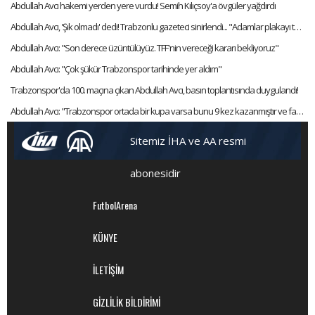
Abdullah Avcı hakemi yerden yere vurdu! Semih Kılıçsoy'a övgüler yağdırdı
Abdullah Avcı, 'Şık olmadı' dedi! Trabzonlu gazeteci sinirlendi... "Adamlar plakayı taktı hocam"
Abdullah Avcı: "Son derece üzüntülüyüz. TFF'nin vereceği kararı bekliyoruz"
Abdullah Avcı: "Çok şükür Trabzonspor tarihinde yer aldım"
Trabzonspor'da 100. maçına çıkan Abdullah Avcı, basın toplantısında duygulandı!
Abdullah Avcı: "Trabzonspor ortada bir kupa varsa bunu 9 kez kazanmıştır ve favorisidir"
Sitemiz İHA ve AA resmi
abonesidir
FutbolArena
KÜNYE
İLETİŞİM
GİZLİLİK BİLDİRİMİ