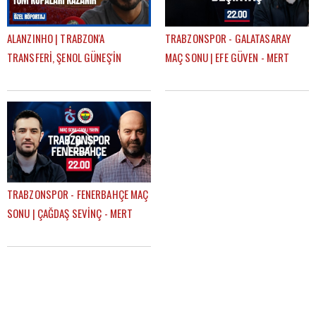
ALANZINHO | TRABZON'A
TRABZONSPOR - GALATASARAY
TRANSFERİ, ŞENOL GÜNEŞ'İN
MAÇ SONU | EFE GÜVEN - MERT
KARİYERİNDEKİ ETKİSİ, FATİH
KURT
TEKKE'Yİ NASIL TANIMLAR?
TRABZONSPOR - FENERBAHÇE MAÇ
SONU | ÇAĞDAŞ SEVİNÇ - MERT
KURT