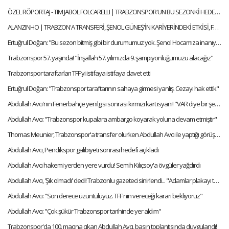
ÖZEL RÖPORTAJ - TIM JABOL FOLCARELLI | TRABZONSPOR'UN BU SEZONKİ HEDEFLERİ, FATİH TEKKE, SAÇ TARZI
ALANZINHO | TRABZON'A TRANSFERİ, ŞENOL GÜNEŞ'İN KARİYERİNDEKİ ETKİSİ, FATİH TEKKE'Yİ NASIL TANIMLAR?
Ertuğrul Doğan: "Bu sezon bitmiş gibi bir durumumuz yok. Şenol Hocamıza inanıyorum"
Trabzonspor 57. yaşında! "İnşallah 57. yılımızda 9. şampiyonluğumuzu alacağız"
Trabzonspor taraftarları TFF'yi istifaya istifaya davet etti
Ertuğrul Doğan: "Trabzonspor taraftarının sahaya girmesi yanlış. Cezayı hak ettik"
Abdullah Avcı'nın Fenerbahçe yenilgisi sonrası kırmızı kart isyanı! "VAR diye bir şey var artık"
Abdullah Avcı: "Trabzonspor kupalara ambargo koyarak yoluna devam etmiştir"
Thomas Meunier, Trabzonspor'a transfer olurken Abdullah Avcı ile yaptığı görüşmeyi anlattı:
Abdullah Avcı, Pendikspor galibiyeti sonrası hedefi açıkladı
Abdullah Avcı hakemi yerden yere vurdu! Semih Kılıçsoy'a övgüler yağdırdı
Abdullah Avcı, 'Şık olmadı' dedi! Trabzonlu gazeteci sinirlendi... "Adamlar plakayı taktı hocam"
Abdullah Avcı: "Son derece üzüntülüyüz. TFF'nin vereceği kararı bekliyoruz"
Abdullah Avcı: "Çok şükür Trabzonspor tarihinde yer aldım"
Trabzonspor'da 100. maçına çıkan Abdullah Avcı, basın toplantısında duygulandı!