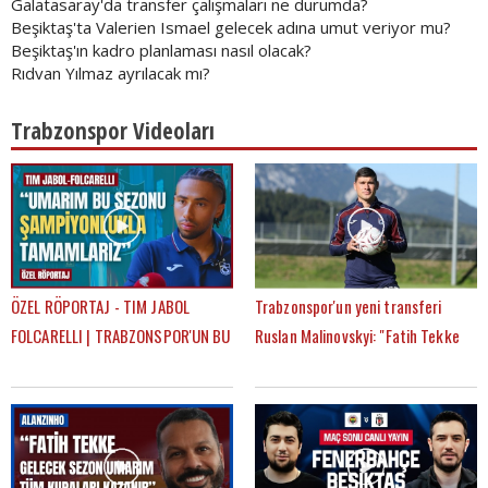
Galatasaray'da transfer çalışmaları ne durumda?
Beşiktaş'ta Valerien Ismael gelecek adına umut veriyor mu?
Beşiktaş'ın kadro planlaması nasıl olacak?
Rıdvan Yılmaz ayrılacak mı?
Trabzonspor Videoları
ÖZEL RÖPORTAJ - TIM JABOL
Trabzonspor'un yeni transferi
FOLCARELLI | TRABZONSPOR'UN BU
Ruslan Malinovskyi: "Fatih Tekke
SEZONKİ HEDEFLERİ, FATİH TEKKE,
ile birlikte çalışmaktan mutluyum"
SAÇ TARZI