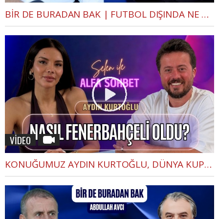
BİR DE BURADAN BAK | FUTBOL DIŞINDA NE YAPIYOR? AYKUT KOCAMAN İLE KÜSTÜ MÜ? | ABDULLAH AVCI 2. BÖLÜM
VİDEO
KONUĞUMUZ AYDIN KURTOĞLU, DÜNYA KUPASI, NASIL FENERBAHÇELİ OLDU? | SELEN İLE ALFA SOHBET