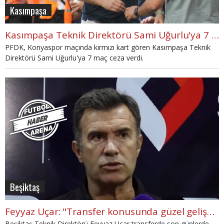
Kasımpaşa
Kasımpaşa Teknik Direktörü Sami Uğurlu'ya 7 maç ceza
PFDK, Konyaspor maçında kırmızı kart gören Kasımpaşa Teknik
Direktörü Sami Uğurlu'ya 7 maç ceza verdi.
Beşiktaş
Feyyaz Uçar: "Transfer konusunda güzel gelişmeler var"
Beşiktaş Teknik Direktörü Feyyaz Uçar transferde son günlerde