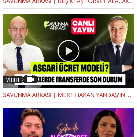
SAVUNMA ARKASI | BEŞİKTAŞ FORVET ALACAK MI?, GREENWOOD SONA DOĞRU | MEHMET AYAN, GÖKHAN DİNÇ
VİDEO
SAVUNMA ARKASI | MERT HAKAN YANDAŞ'IN SÖZLEŞMESİ, ICARDI KALACAK MI? | MEHMET AYAN, GÖKHAN DİNÇ