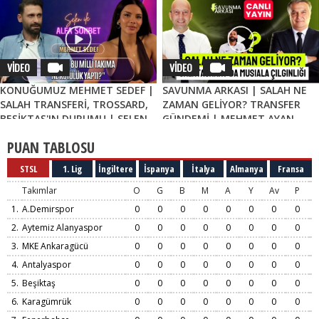
TARZI
VİDEO
VİDEO
KONUĞUMUZ MEHMET SEDEF |
SAVUNMA ARKASI | SALAH NE
SALAH TRANSFERİ, TROSSARD,
ZAMAN GELİYOR? TRANSFER
BEŞİKTAŞ'IN DURUMU | SELEN
GÜNDEMİ | MEHMET AYAN,
İLE ALFA SOHBET
GÖKHAN DİNÇ
PUAN TABLOSU
STSL
1. Lig
İngiltere
İspanya
İtalya
Almanya
Fransa
Takımlar
O
G
B
M
A
Y
Av
P
1.
A.Demirspor
0
0
0
0
0
0
0
0
2.
Aytemiz Alanyaspor
0
0
0
0
0
0
0
0
3.
MKE Ankaragücü
0
0
0
0
0
0
0
0
4.
Antalyaspor
0
0
0
0
0
0
0
0
5.
Beşiktaş
0
0
0
0
0
0
0
0
6.
Karagümrük
0
0
0
0
0
0
0
0