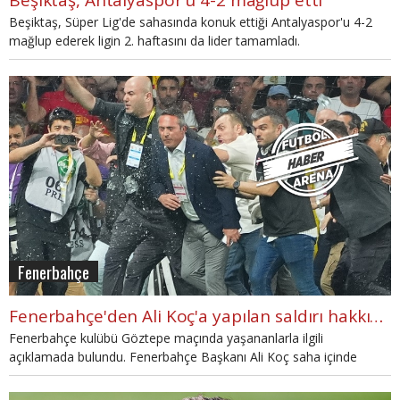
Beşiktaş, Antalyaspor'u 4-2 mağlup etti
Beşiktaş, Süper Lig'de sahasında konuk ettiği Antalyaspor'u 4-2
mağlup ederek ligin 2. haftasını da lider tamamladı.
Fenerbahçe
Fenerbahçe'den Ali Koç'a yapılan saldırı hakkında açıklama
Fenerbahçe kulübü Göztepe maçında yaşananlarla ilgili
açıklamada bulundu. Fenerbahçe Başkanı Ali Koç saha içinde
saldırıya uğrarken, kulüp tarafından yapılan açıklamada
"Milyonların gözü önünde suç işlemekten çekinmeyen ve hakkında