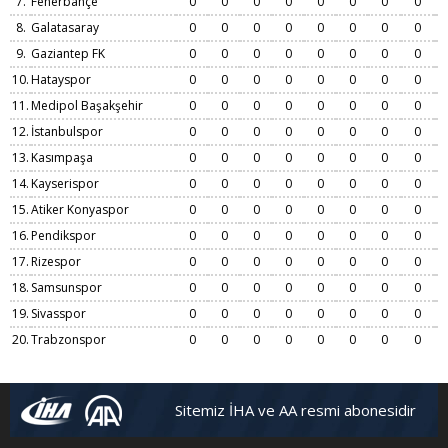
7.
Fenerbahçe
0
0
0
0
0
0
0
0
8.
Galatasaray
0
0
0
0
0
0
0
0
9.
Gaziantep FK
0
0
0
0
0
0
0
0
10.
Hatayspor
0
0
0
0
0
0
0
0
11.
Medipol Başakşehir
0
0
0
0
0
0
0
0
12.
İstanbulspor
0
0
0
0
0
0
0
0
13.
Kasımpaşa
0
0
0
0
0
0
0
0
14.
Kayserispor
0
0
0
0
0
0
0
0
15.
Atiker Konyaspor
0
0
0
0
0
0
0
0
16.
Pendikspor
0
0
0
0
0
0
0
0
17.
Rizespor
0
0
0
0
0
0
0
0
18.
Samsunspor
0
0
0
0
0
0
0
0
19.
Sivasspor
0
0
0
0
0
0
0
0
20.
Trabzonspor
0
0
0
0
0
0
0
0
Sitemiz İHA ve AA resmi abonesidir