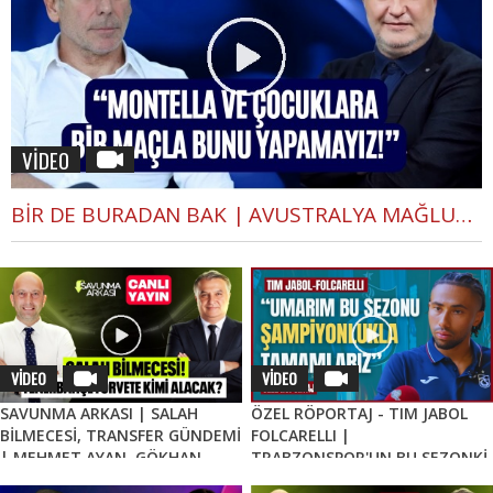
VİDEO
BİR DE BURADAN BAK | AVUSTRALYA MAĞLUBİYETİ, DÜNYA KUPASI, PARAGUAY MAÇI | ABDULLAH AVCI 1. BÖLÜM
VİDEO
VİDEO
SAVUNMA ARKASI | SALAH
ÖZEL RÖPORTAJ - TIM JABOL
BİLMECESİ, TRANSFER GÜNDEMİ
FOLCARELLI |
| MEHMET AYAN, GÖKHAN
TRABZONSPOR'UN BU SEZONKİ
DİNÇ
HEDEFLERİ, FATİH TEKKE, SAÇ