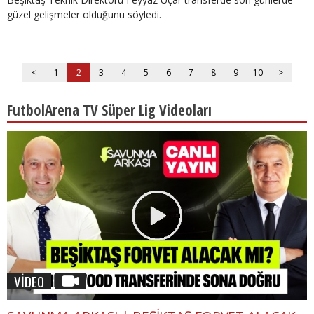
güzel gelişmeler olduğunu söyledi.
<
1
2
3
4
5
6
7
8
9
10
>
FutbolArena TV Süper Lig Videoları
VİDEO