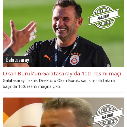
hiçbir işlem yapılmamış halde elini kolunu sallayarak stattan ayrılan
bu şahsa bu cesareti kimler vermektedir? Başkanımız Ali Y. Koç
tarafından futbol teröristi bu şahıs başta olmak üzere ihmali olan
tüm yetkililer hakkında suç duyurusunda bulunulmuş olup, süreç
hassasiyetle takip edilecektir." ifadeleri kullanıldı.
Galatasaray
Okan Buruk'un Galatasaray'da 100. resmi maçı
Galatasaray Teknik Direktörü Okan Buruk, sarı kırmızılı takımın
başında 100. resmi maçına çıktı.