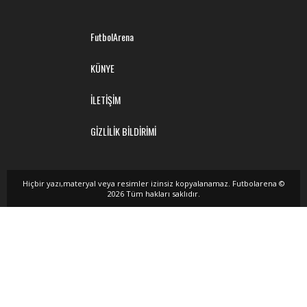
FutbolArena
KÜNYE
İLETİŞİM
GİZLİLİK BİLDİRİMİ
Hiçbir yazı,materyal veya resimler izinsiz kopyalanamaz. Futbolarena ©
2026 Tüm hakları saklıdır.