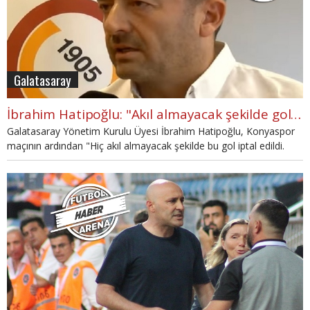
Galatasaray
İbrahim Hatipoğlu: "Akıl almayacak şekilde gol iptal edildi"
Galatasaray Yönetim Kurulu Üyesi İbrahim Hatipoğlu, Konyaspor
maçının ardından "Hiç akıl almayacak şekilde bu gol iptal edildi.
VAR'ın müdahalesinin gerekmediği bir pozisyon. Defalarca izledik.
Fiziksel tamasın bile olmadığı, çok net bir şekilde oyuncumuzun
temas ettiği bir topa nasıl oldu da VAR çağırmasıyla gol iptal edildi
anlamış değiliz." açıklamasını yaptı.