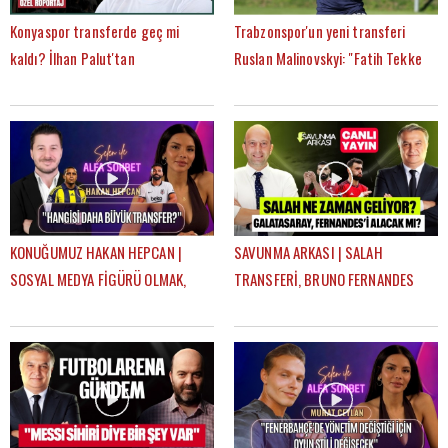
Konyaspor transferde geç mi
Trabzonspor'un yeni transferi
kaldı? İlhan Palut'tan
Ruslan Malinovskyi: "Fatih Tekke
FutbolArena'ya özel açıklamalar
ile birlikte çalışmaktan mutluyum"
KONUĞUMUZ HAKAN HEPCAN |
SAVUNMA ARKASI | SALAH
SOSYAL MEDYA FİGÜRÜ OLMAK,
TRANSFERİ, BRUNO FERNANDES
AZİZ YILDIRIM & ALİ KOÇ | SELEN
GELECEK Mİ? | MEHMET AYAN,
İLE ALFA SOHBET
GÖKHAN DİNÇ