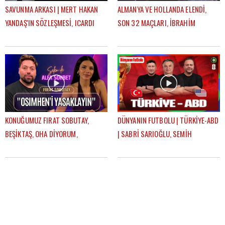
SAVUNMA ARKASI | MERT HAKAN
ALMANYA VE HOLLANDA ELENDİ,
YANDAŞ'IN SÖZLEŞMESİ, ICARDI
SON 32 MAÇLARI, İBRAHİM
KALACAK MI? | MEHMET AYAN,
HACIOSMANOĞLU & FATİH TERİM |
GÖKHAN DİNÇ
FUTBOLARENA GÜNDEM
KONUĞUMUZ FIRAT SOBUTAY,
DÜNYANIN FUTBOLU | TÜRKİYE-ABD
BEŞİKTAŞ, OHA DİYORUM,
| SABRİ SARIOĞLU, SEMİH
MONTELLA, EN GURME DEPLASMAN
ŞENTÜRK, MEHMET AYAN
| SELEN İLE ALFA SOHBET