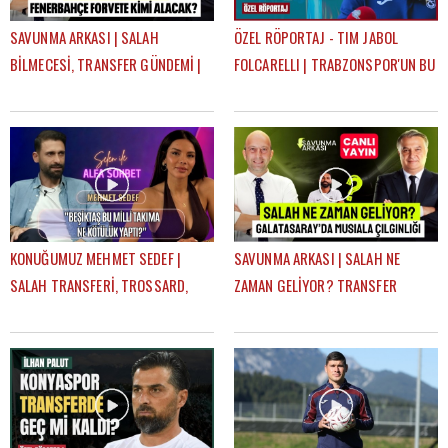
SAVUNMA ARKASI | SALAH
ÖZEL RÖPORTAJ - TIM JABOL
BİLMECESİ, TRANSFER GÜNDEMİ |
FOLCARELLI | TRABZONSPOR'UN BU
MEHMET AYAN, GÖKHAN DİNÇ
SEZONKİ HEDEFLERİ, FATİH TEKKE,
SAÇ TARZI
KONUĞUMUZ MEHMET SEDEF |
SAVUNMA ARKASI | SALAH NE
SALAH TRANSFERİ, TROSSARD,
ZAMAN GELİYOR? TRANSFER
BEŞİKTAŞ'IN DURUMU | SELEN İLE
GÜNDEMİ | MEHMET AYAN, GÖKHAN
ALFA SOHBET
DİNÇ