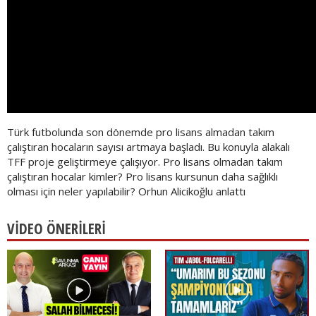
Türk futbolunda son dönemde pro lisans almadan takım
çalıştıran hocaların sayısı artmaya başladı. Bu konuyla alakalı
TFF proje geliştirmeye çalışıyor. Pro lisans olmadan takım
çalıştıran hocalar kimler? Pro lisans kursunun daha sağlıklı
olması için neler yapılabilir? Orhun Alicikoğlu anlattı
VİDEO ÖNERİLERİ