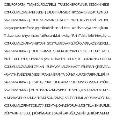
ÖZEL RÖPORTAJ - TIM JABOL FOLCARELLI | TRABZONSPOR'UN BU SEZONKİ HEDEFLERİ, FATİH TEKKE, SAÇ TARZI
KONUĞUMUZ MEHMET SEDEF | SALAH TRANSFERİ, TROSSARD, BEŞİKTAŞ'IN DURUMU | SELEN İLE ALFA SOHBET
SAVUNMA ARKASI | SALAH NE ZAMAN GELİYOR? TRANSFER GÜNDEMİ | MEHMET AYAN, GÖKHAN DİNÇ
Konyaspor transferde geç mi kaldı? İlhan Palut'tan FutbolArena'ya özel açıklamalar
Trabzonspor'un yeni transferi Ruslan Malinovskyi: "Fatih Tekke ile birlikte çalışmaktan mutluyum"
KONUĞUMUZ HAKAN HEPCAN | SOSYAL MEDYA FİGÜRÜ OLMAK, AZİZ YILDIRIM & ALİ KOÇ | SELEN İLE ALFA SOHBET
SAVUNMA ARKASI | SALAH TRANSFERİ, BRUNO FERNANDES GELECEK Mİ? | MEHMET AYAN, GÖKHAN DİNÇ
İNGİLTERE ELENDİ, İSPANYA-ARJANTİN FİNALİ NE OLUR? | FUTBOLARENA GÜNDEM
KONUĞUMUZ MURAT CEYLAN | SURVIVOR, MÜZİK HAYATI, FENERBAHÇE SEVDASI | SELEN İLE ALFA SOHBET
ARJANTİN-İNGİLTERE, MESSİ, FRANSA-İSPANYA, DÜNYA KUPASI YARI FİNALLERİ | FUTBOLARENA GÜNDEM
SAVUNMA ARKASI | BEŞİKTAŞ FORVET ALACAK MI?, GREENWOOD SONA DOĞRU | MEHMET AYAN, GÖKHAN DİNÇ
SAVUNMA ARKASI | MERT HAKAN YANDAŞ'IN SÖZLEŞMESİ, ICARDI KALACAK MI? | MEHMET AYAN, GÖKHAN DİNÇ
ALMANYA VE HOLLANDA ELENDİ, SON 32 MAÇLARI, İBRAHİM HACIOSMANOĞLU & FATİH TERİM | FUTBOLARENA GÜNDEM
KONUĞUMUZ FIRAT SOBUTAY, BEŞİKTAŞ, OHA DİYORUM, MONTELLA, EN GURME DEPLASMAN | SELEN İLE ALFA SOHBET
DÜNYANIN FUTBOLU | TÜRKİYE-ABD | SABRİ SARIOĞLU, SEMİH ŞENTÜRK, MEHMET AYAN