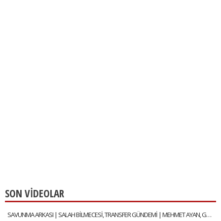
SON VİDEOLAR
SAVUNMA ARKASI | SALAH BİLMECESİ, TRANSFER GÜNDEMİ | MEHMET AYAN, GÖKHAN DİNÇ