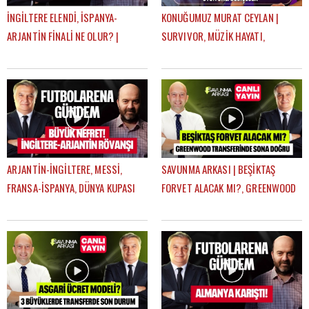
İNGİLTERE ELENDİ, İSPANYA-
KONUĞUMUZ MURAT CEYLAN |
ARJANTİN FİNALİ NE OLUR? |
SURVIVOR, MÜZİK HAYATI,
FUTBOLARENA GÜNDEM
FENERBAHÇE SEVDASI | SELEN İLE
ALFA SOHBET
ARJANTİN-İNGİLTERE, MESSİ,
SAVUNMA ARKASI | BEŞİKTAŞ
FRANSA-İSPANYA, DÜNYA KUPASI
FORVET ALACAK MI?, GREENWOOD
YARI FİNALLERİ | FUTBOLARENA
SONA DOĞRU | MEHMET AYAN,
GÜNDEM
GÖKHAN DİNÇ