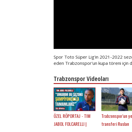
Spor Toto Süper Lig'in 2021-2022 sezo
eden Trabzonspor'un kupa töreni için de
Trabzonspor Videoları
ÖZEL RÖPORTAJ - TIM
Trabzonspor'un ye
JABOL FOLCARELLI |
transferi Ruslan
TRABZONSPOR'UN BU
Malinovskyi: "Fati