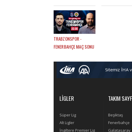
SEZONKİ HEDEFLERİ,
Tekke ile birlikte
FATİH TEKKE, SAÇ TARZI
çalışmaktan mutl
TRABZONSPOR -
FENERBAHÇE MAÇ SONU
| ÇAĞDAŞ SEVİNÇ -
MERT KURT
Sitemiz İHA 
LİGLER
TAKIM SAYF
Süper Lig
Beşiktaş
Alt Ligler
Fenerbahçe
İngiltere Premier Lig
Galatasaray