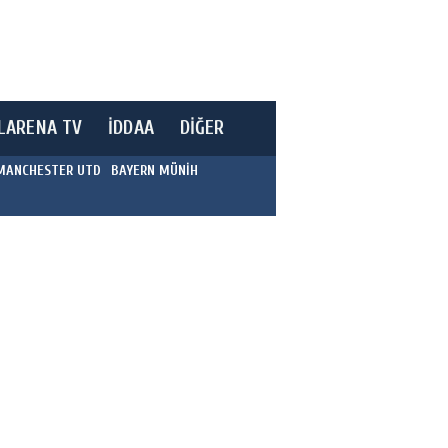
LARENA TV
İDDAA
DİĞER
MANCHESTER UTD
BAYERN MÜNİH