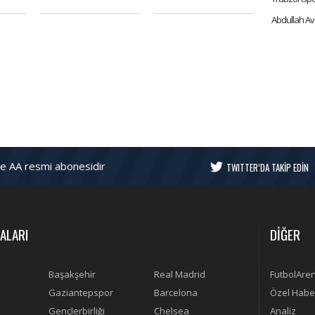
ETKİSİ, FATİH TEKKE'Yİ
MERT KURT
uyum"
NASIL TANIMLAR?
ve AA resmi abonesidir
TWITTER’DA TAKİP EDİN
ALARI
DİĞER
Başakşehir
Real Madrid
FutbolAre
Gaziantepspor
Barcelona
Özel Habe
Gençlerbirliği
Chelsea
Analiz