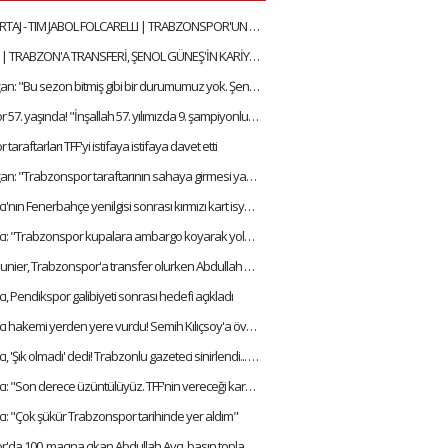
ÖZEL RÖPORTAJ - TIM JABOL FOLCARELLI | TRABZONSPOR'UN BU SEZONKİ HEDEFLERİ, FATİH TEKKE, SAÇ TARZI
ALANZINHO | TRABZON'A TRANSFERİ, ŞENOL GÜNEŞ'İN KARİYERİNDEKİ ETKİSİ, FATİH TEKKE'Yİ NASIL TANIMLAR?
Ertuğrul Doğan: "Bu sezon bitmiş gibi bir durumumuz yok. Şenol Hocamıza inanıyorum"
Trabzonspor 57. yaşında! "İnşallah 57. yılımızda 9. şampiyonluğumuzu alacağız"
araftarları TFF'yi istifaya istifaya davet etti
Ertuğrul Doğan: "Trabzonspor taraftarının sahaya girmesi yanlış. Cezayı hak ettik"
Abdullah Avcı'nın Fenerbahçe yenilgisi sonrası kırmızı kart isyanı! "VAR diye bir şey var artık"
Abdullah Avcı: "Trabzonspor kupalara ambargo koyarak yoluna devam etmiştir"
Thomas Meunier, Trabzonspor'a transfer olurken Abdullah Avcı ile yaptığı görüşmeyi anlattı:
ı, Pendikspor galibiyeti sonrası hedefi açıkladı
Abdullah Avcı hakemi yerden yere vurdu! Semih Kılıçsoy'a övgüler yağdırdı
Abdullah Avcı, 'Şık olmadı' dedi! Trabzonlu gazeteci sinirlendi... "Adamlar plakayı taktı hocam"
Abdullah Avcı: "Son derece üzüntülüyüz. TFF'nin vereceği kararı bekliyoruz"
ı: "Çok şükür Trabzonspor tarihinde yer aldım"
Trabzonspor'da 100. maçına çıkan Abdullah Avcı, basın toplantısında duygulandı!