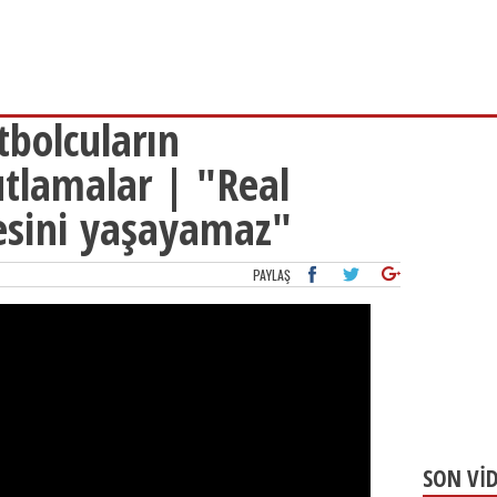
tbolcuların
tlamalar | "Real
esini yaşayamaz"
PAYLAŞ
SON Vİ