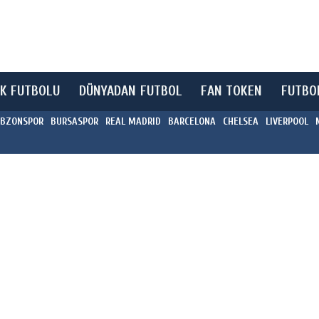
K FUTBOLU
DÜNYADAN FUTBOL
FAN TOKEN
FUTBO
BZONSPOR
BURSASPOR
REAL MADRID
BARCELONA
CHELSEA
LIVERPOOL