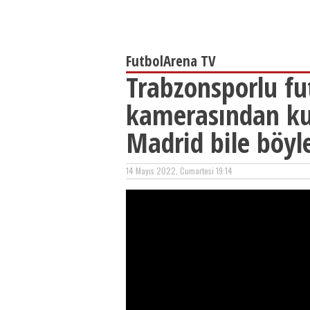
FutbolArena TV
Trabzonsporlu fu
kamerasından ku
Madrid bile böyl
14 Mayıs 2022, Cumartesi 19:14