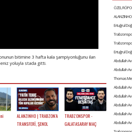
Trabzonspor t
nunun bitimine 3 hafta kala şampiyonluğunu ilan
niz yoluyla stada gitti.
Abdullah Avc
ni
ALANZINHO | TRABZON'A
TRABZONSPOR -
Abdullah Avc
TRANSFERİ, ŞENOL
GALATASARAY MAÇ
h
GÜNEŞ'İN KARİYERİNDEKİ
SONU | EFE GÜVEN -