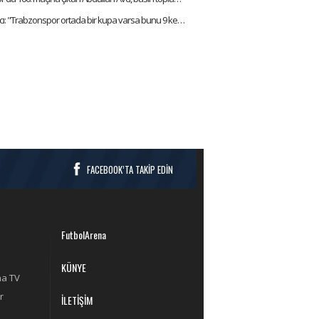
Abdullah Avcı: "Trabzonspor ortada bir kupa varsa bunu 9 kez kazanmıştır ve favorisidir"
FACEBOOK’TA TAKİP EDİN
FutbolArena
KÜNYE
na TV
r
İLETİŞİM