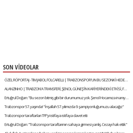
SON VİDEOLAR
ÖZEL RÖPORTAJ - TIM JABOL FOLCARELLI | TRABZONSPOR'UN BU SEZONKİ HEDEFLERİ, FATİH TEKKE, SAÇ TARZI
ALANZINHO | TRABZON'A TRANSFERİ, ŞENOL GÜNEŞ'İN KARİYERİNDEKİ ETKİSİ, FATİH TEKKE'Yİ NASIL TANIMLAR?
Ertuğrul Doğan: "Bu sezon bitmiş gibi bir durumumuz yok. Şenol Hocamıza inanıyorum"
Trabzonspor 57. yaşında! "İnşallah 57. yılımızda 9. şampiyonluğumuzu alacağız"
Trabzonspor taraftarları TFF'yi istifaya istifaya davet etti
Ertuğrul Doğan: "Trabzonspor taraftarının sahaya girmesi yanlış. Cezayı hak ettik"