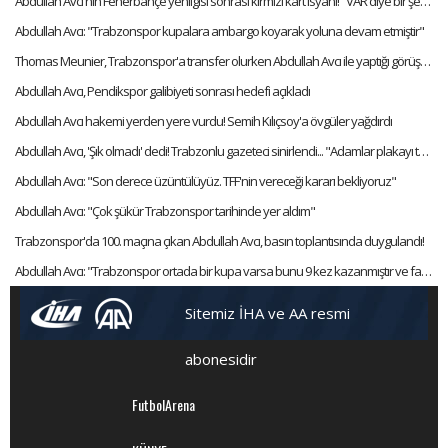
Abdullah Avcı'nın Fenerbahçe yenilgisi sonrası kırmızı kart isyanı! "VAR diye bir şey var artık"
Abdullah Avcı: "Trabzonspor kupalara ambargo koyarak yoluna devam etmiştir"
Thomas Meunier, Trabzonspor'a transfer olurken Abdullah Avcı ile yaptığı görüşmeyi anlattı:
Abdullah Avcı, Pendikspor galibiyeti sonrası hedefi açıkladı
Abdullah Avcı hakemi yerden yere vurdu! Semih Kılıçsoy'a övgüler yağdırdı
Abdullah Avcı, 'Şık olmadı' dedi! Trabzonlu gazeteci sinirlendi... "Adamlar plakayı taktı hocam"
Abdullah Avcı: "Son derece üzüntülüyüz. TFF'nin vereceği kararı bekliyoruz"
Abdullah Avcı: "Çok şükür Trabzonspor tarihinde yer aldım"
Trabzonspor'da 100. maçına çıkan Abdullah Avcı, basın toplantısında duygulandı!
Abdullah Avcı: "Trabzonspor ortada bir kupa varsa bunu 9 kez kazanmıştır ve favorisidir"
Sitemiz İHA ve AA resmi
abonesidir
FutbolArena