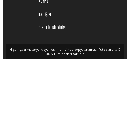
KÜNYE
İLETİŞİM
GİZLİLİK BİLDİRİMİ
Hiçbir yazı,materyal veya resimler izinsiz kopyalanamaz. Futbolarena ©
2026 Tüm hakları saklıdır.