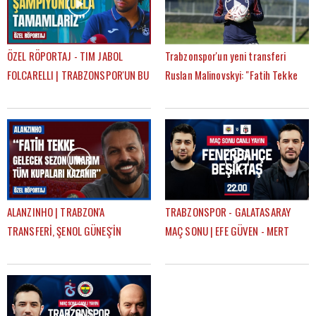
ÖZEL RÖPORTAJ - TIM JABOL
Trabzonspor'un yeni transferi
FOLCARELLI | TRABZONSPOR'UN BU
Ruslan Malinovskyi: "Fatih Tekke
SEZONKİ HEDEFLERİ, FATİH TEKKE,
ile birlikte çalışmaktan mutluyum"
SAÇ TARZI
ALANZINHO | TRABZON'A
TRABZONSPOR - GALATASARAY
TRANSFERİ, ŞENOL GÜNEŞ'İN
MAÇ SONU | EFE GÜVEN - MERT
KARİYERİNDEKİ ETKİSİ, FATİH
KURT
TEKKE'Yİ NASIL TANIMLAR?