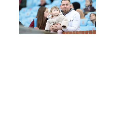
FutbolArena Trabzonspor - Alanyaspor maçında