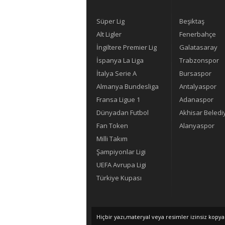
Süper Lig
Beşiktaş
Alt Ligler
Fenerbahçe
İngiltere Premier Lig
Galatasaray
İspanya La Liga
Trabzonspor
İtalya Serie A
Bursaspor
Almanya Bundesliga
Antalyaspor
Fransa Ligue 1
Adanaspor
Dünyadan Futbol
Akhisar Beledi
Fan Token
Alanyaspor
Milli Takım
Şampiyonlar Ligi
UEFA Avrupa Ligi
Türkiye Kupası
Hiçbir yazı,materyal veya resimler izinsiz kopy