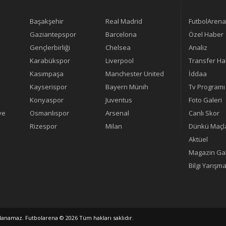
Başakşehir
Real Madrid
FutbolArena
Gaziantepspor
Barcelona
Özel Haber
Gençlerbirliği
Chelsea
Analiz
Karabükspor
Liverpool
Transfer Ha
Kasımpaşa
Manchester United
İddaa
Kayserispor
Bayern Münih
Tv Programı
Konyaspor
Juventus
Foto Galeri
ye
Osmanlıspor
Arsenal
Canlı Skor
Rizespor
Milan
Dünkü Maçl
Aktüel
Magazin Gal
Bilgi Yarışma
alanamaz. Futbolarena © 2026 Tüm hakları saklıdır.