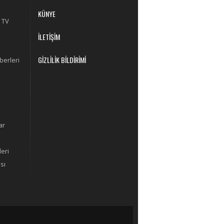
KÜNYE
 TV
İLETİŞİM
GİZLİLİK BİLDİRİMİ
berleri
ar
eri
sı