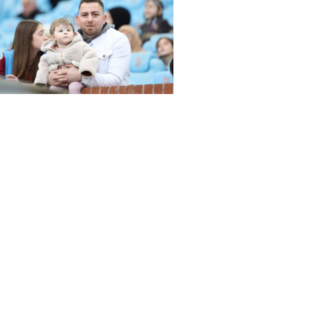
rena Trabzonspor - Alanyaspor maçında