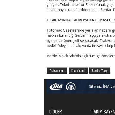
yatıyor. Teknik direktör Ersun Yanal, ya
savunmaya transfer döneminde Serdar Taşç
OCAK AYINDA KADROYA KATILMASI BE
Fotomaç Gazetesi'nde yer alan habere gör
hakkını kullandığı Serdar Taşçı'ya ekstra
ayında bir öneri gelirse satacak. Trabzon
bedeli ödeyip alacak, ya da imzayı attırıp
Bordo Mavili takımla ilgili tüm gelişmeler
Trabzonspor
Ersun Yanal
Serdar Taşçı
Sitemiz İHA ve
LİGLER
TAKIM SAYFA