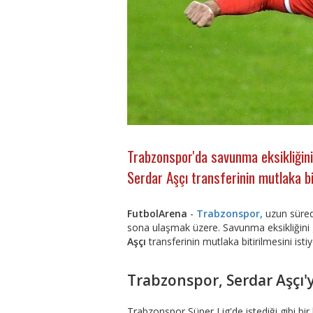
Trabzonspor'da savunma eksikliğini
Serdar Aşçı transferinin mutlaka bit
FutbolArena
-
Trabzonspor,
uzun süred
sona ulaşmak üzere. Savunma eksikliğin
Aşçı
transferinin mutlaka bitirilmesini istiy
Trabzonspor, Serdar Aşçı'y
Trabzonspor Süper Lig'de istediği gibi b