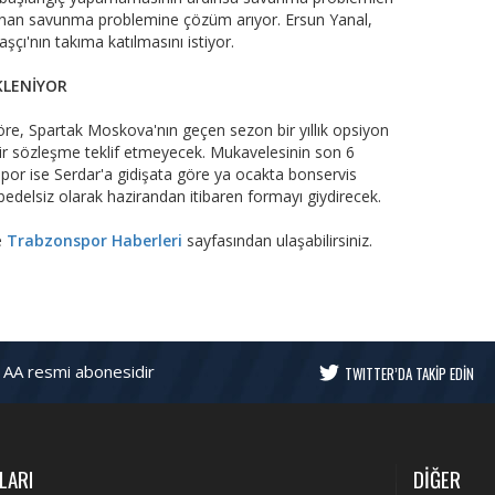
şanan savunma problemine çözüm arıyor. Ersun Yanal,
ı'nın takıma katılmasını istiyor.
KLENİYOR
e, Spartak Moskova'nın geçen sezon bir yıllık opsiyon
 bir sözleşme teklif etmeyecek. Mukavelesinin son 6
spor ise Serdar'a gidişata göre ya ocakta bonservis
 bedelsiz olarak hazirandan itibaren formayı giydirecek.
e
Trabzonspor Haberleri
sayfasından ulaşabilirsiniz.
 AA resmi abonesidir
TWITTER’DA TAKİP EDİN
LARI
DİĞER