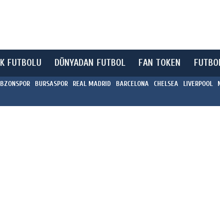
K FUTBOLU
DÜNYADAN FUTBOL
FAN TOKEN
FUTBO
BZONSPOR
BURSASPOR
REAL MADRID
BARCELONA
CHELSEA
LIVERPOOL