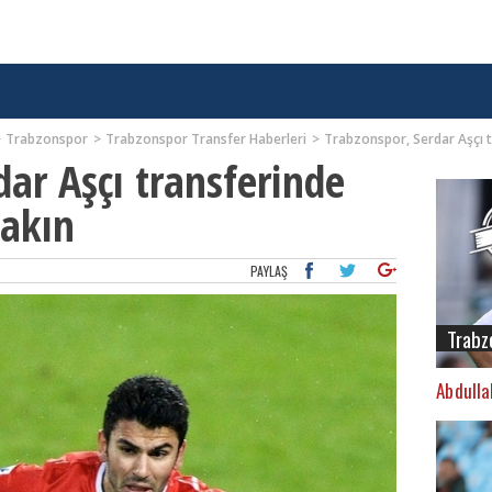
Trabzonspor
Trabzonspor Transfer Haberleri
Trabzonspor, Serdar Aşçı 
dar Aşçı transferinde
yakın
PAYLAŞ
Trabz
Abdulla