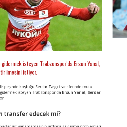
FutbolA
 gidermek isteyen Trabzonspor'da Ersun Yanal,
irilmesini istiyor.
ir peşinde koştuğu Serdar Taşçı transferinde mutu
i gidermek isteyen Trabzonspor'da
Ersun Yanal
,
Serdar
or.
ı transfer edecek mi?
ir başlangıç yapamamasının ardınsa savunma problemleri