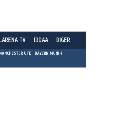
LARENA TV
İDDAA
DİĞER
MANCHESTER UTD
BAYERN MÜNİH