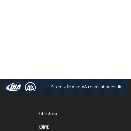
Sitemiz İHA ve AA resmi abonesidir
FutbolArena
KÜNYE