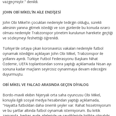
vazgeçmiştir." denildi.
JOHN OBİ MİKEL'İN AİLE ENDİŞESİ
John Obi Mikel'in çocukları nedeniyle tedirgin olduğu, sürekli
ailesinin yanına gitmek istediği ve son günlerde bu konuda ısrarcı
olması nedeniyle Trabzonspor yönetim kurulunun harekete geçtiği
ve sözleşmeyi feshettiği öğrenildi.
Türkiye'de ortaya çıkan koronavirüs vakaları nedeniyle futbol
oynamak istediğini açıklayan John Obi Mikel, Trabzonspor ile
yollarını ayırdı. Türkiye Futbol Federasyonu Başkanı Nihat
Özdemir, UEFA toplantısından sonra yaptığı açıklamada Nisan ayı
sonuna kadar maçların seyircisiz oynanmaya devam edeceğini
duyurmuştu.
OBİ MİKEL VE FALCAO ARASINDA GEÇEN DİYALOG
Bordo-mavili ekibin Nijeryalı orta saha oyuncusu Obi Mikel,
konuyla ilgili sosyal medya hesabından yaptığı açıklamada,
"Hayatta futboldan daha önemli şeyler var. Rahat hissetmiyorum
ve bu şartlar altında futbol oynamak istemiyorum. Bu kritik
zamanda, herkes evde aileleriyle ve sevdikleriyle birlikte olmalıdır.