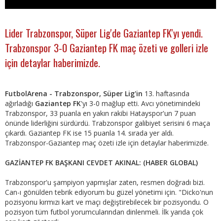
Lider Trabzonspor, Süper Lig'de Gaziantep FK'yı yendi.
Trabzonspor 3-0 Gaziantep FK maç özeti ve golleri izle
için detaylar haberimizde.
FutbolArena - Trabzonspor, Süper Lig'in
13. haftasında
ağırladığı
Gaziantep FK
'yı 3-0 mağlup etti. Avcı yönetimindeki
Trabzonspor, 33 puanla en yakın rakibi Hatayspor'un 7 puan
önünde liderliğini sürdürdü. Trabzonspor galibiyet serisini 6 maça
çıkardı. Gaziantep FK ise 15 puanla 14. sırada yer aldı.
Trabzonspor-Gaziantep maç özeti izle için detaylar haberimizde.
GAZİANTEP FK BAŞKANI CEVDET AKINAL: (HABER GLOBAL)
Trabzonspor'u şampiyon yapmışlar zaten, resmen doğradı bizi.
Can-ı gönülden tebrik ediyorum bu güzel yönetimi için. "Dicko'nun
pozisyonu kırmızı kart ve maçı değiştirebilecek bir pozisyondu. O
pozisyon tüm futbol yorumcularından dinlenmeli. İlk yarıda çok