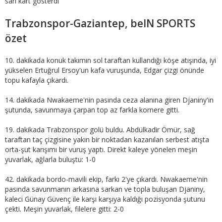
sarı kart gösterdi
Trabzonspor-Gaziantep, beIN SPORTS
özet
10. dakikada konuk takımın sol taraftan kullandığı köşe atışında, iyi
yükselen Ertuğrul Ersoy'un kafa vuruşunda, Edgar çizgi önünde
topu kafayla çıkardı.
14. dakikada Nwakaeme'nin pasında ceza alanına giren Djaniny'in
şutunda, savunmaya çarpan top az farkla kornere gitti.
19. dakikada Trabzonspor golü buldu. Abdülkadir Ömür, sağ
taraftan taç çizgisine yakın bir noktadan kazanılan serbest atışta
orta-şut karışımı bir vuruş yaptı. Direkt kaleye yönelen meşin
yuvarlak, ağlarla buluştu: 1-0
42. dakikada bordo-mavili ekip, farkı 2'ye çıkardı. Nwakaeme'nin
pasında savunmanın arkasına sarkan ve topla buluşan Djaniny,
kaleci Günay Güvenç ile karşı karşıya kaldığı pozisyonda şutunu
çekti. Meşin yuvarlak, filelere gitti: 2-0