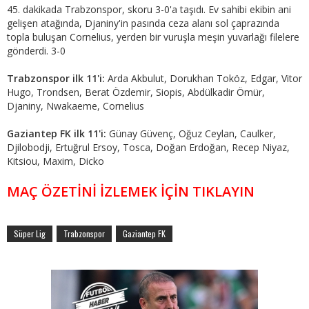
45. dakikada Trabzonspor, skoru 3-0'a taşıdı. Ev sahibi ekibin ani
gelişen atağında, Djaniny'in pasında ceza alanı sol çaprazında
topla buluşan Cornelius, yerden bir vuruşla meşin yuvarlağı filelere
gönderdi. 3-0
Trabzonspor ilk 11'i:
Arda Akbulut, Dorukhan Toköz, Edgar, Vitor
Hugo, Trondsen, Berat Özdemir, Siopis, Abdülkadir Ömür,
Djaniny, Nwakaeme, Cornelius
Gaziantep FK ilk 11'i:
Günay Güvenç, Oğuz Ceylan, Caulker,
Djilobodji, Ertuğrul Ersoy, Tosca, Doğan Erdoğan, Recep Niyaz,
Kitsiou, Maxim, Dicko
MAÇ ÖZETİNİ İZLEMEK İÇİN TIKLAYIN
Süper Lig
Trabzonspor
Gaziantep FK