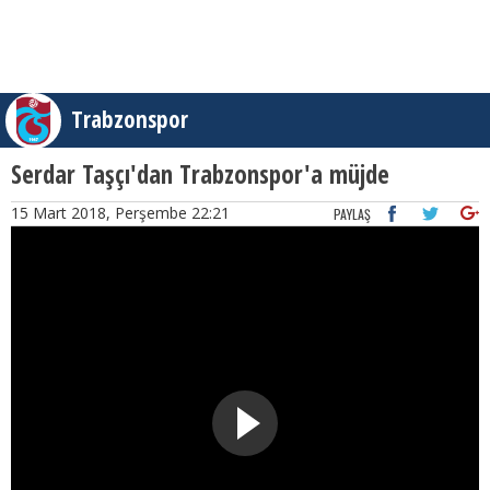
Trabzonspor
Serdar Taşçı'dan Trabzonspor'a müjde
15 Mart 2018, Perşembe 22:21
PAYLAŞ