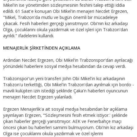
Mikel'in ise yönetimden sözleşmesinin feshini talep ettiği iddia
edildi. 61 Saat'e konuşan Obi Mikel'in menajeri Necdet Ergezen,
"Mikel, Trabzon'da mutlu ve bugün önemli bir mücadeleye
çıkacak. Fesih haberleri gerçeği yansıtmıyor. Obi'nin kız arkadaşı
Olga, çocuklarını okula yazdırmak ve özel işleri için Trabzon'dan
ayrıldı." ifadelerini kullandı.
MENAJERLİK ŞİRKETİNDEN AÇIKLAMA
Ardından Necdet Ergezen, Obi Mikel'in Trabzonspor'dan ayrılacağı
yönündeki haberlere sosyal medya hesabından da cevap verdi.
Trabzonspor'un yeni transferi John Obi Mikel'in kız arkadaşının
Trabzon'u terkettiği, Obi Mikel'in Trabzon'dan ayrılmak için bordo -
mavili kulüpten izin istediği şeklinde Çaka'n haberleri oyuncunun
menajeri Necdet Ergezen yalanladı.
Ergezen Menajerlik'a ait sosyal medya hesabından bir açıklama
yayınlayan Ergezen, “‘Sözleşmesini fesih etmek istiyor.' şeklinde
çıkan haberler gerçeği yansıtmıyor. AEK ve Fenerbahçe maçı
öncesi çıkan bu haberleri samimi bulmuyorum. Obi'nin kız arkadaşı
Olga ise çocuklarını okula yazdırmak ve özel işlerini