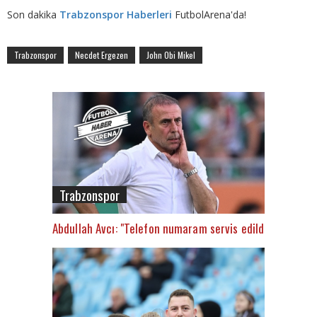
Son dakika
Trabzonspor Haberleri
FutbolArena'da!
Trabzonspor
Necdet Ergezen
John Obi Mikel
Trabzonspor
Abdullah Avcı: "Telefon numaram servis edildi"