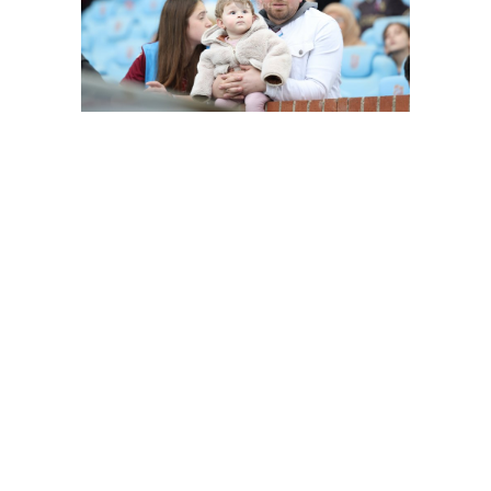
FutbolArena Trabzonspor - Alanyaspor maçında