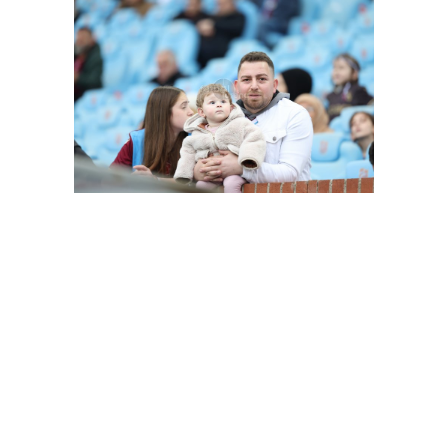
FutbolArena Trabzonspor - Alanyaspor maçında