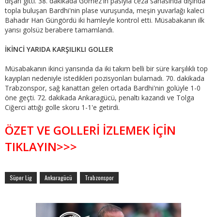
dışarı gitti. 38. dakikada Gomez'in pasıyla ceza sahasında dışında
topla buluşan Bardhi'nin plase vuruşunda, meşin yuvarlağı kaleci
Bahadır Han Güngördü iki hamleyle kontrol etti. Müsabakanın ilk
yarısı golsüz berabere tamamlandı.
İKİNCİ YARIDA KARŞILIKLI GOLLER
Müsabakanın ikinci yarısında da iki takım belli bir süre karşılıklı top
kayıpları nedeniyle istedikleri pozisyonları bulamadı. 70. dakikada
Trabzonspor, sağ kanattan gelen ortada Bardhi'nin golüyle 1-0
öne geçti. 72. dakikada Ankaragücü, penaltı kazandı ve Tolga
Ciğerci attığı golle skoru 1-1'e getirdi.
ÖZET VE GOLLERİ İZLEMEK İÇİN
TIKLAYIN>>>
Süper Lig
Ankaragücü
Trabzonspor