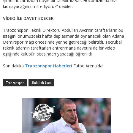
Şimdi hocamızdan böyle bir talebimiz var. Hocamızın da bizi
kırmayacağını ümit ediyoruz” dediler.
VİDEO İLE DAVET EDECEK
Trabzonspor Teknik Direktörü Abdullah Avcı'nın taraftarların bu
isteğini önümüzdeki hafta deplasmanda oynanacak olan Adana
Demirspor maçı öncesinde yerine getireceği belirtildi. Tecrübeli
teknik adamın taraftarları antrenmana davetini de bir video
eşliğinde kulübün sitesinden yapacağı öğrenildi.
Son dakika
Trabzonspor Haberleri
FutbolArena'da!
Trabzonspor
Abdullah Avcı