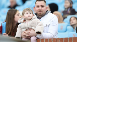
rena Trabzonspor - Alanyaspor maçında