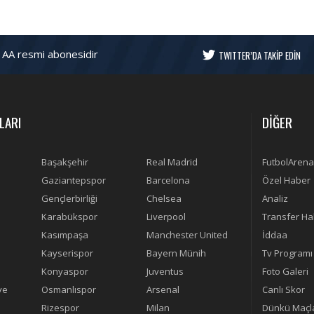
 AA resmi abonesidir
TWITTER’DA TAKİP EDİN
LARI
DİĞER
Başakşehir
Real Madrid
FutbolArena
Gaziantepspor
Barcelona
Özel Haber
Gençlerbirliği
Chelsea
Analiz
Karabükspor
Liverpool
Transfer Ha
Kasımpaşa
Manchester United
İddaa
Kayserispor
Bayern Münih
Tv Programı
Konyaspor
Juventus
Foto Galeri
ye
Osmanlıspor
Arsenal
Canlı Skor
Rizespor
Milan
Dünkü Maçl