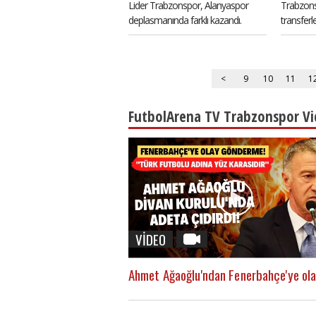
Lider Trabzonspor, Alanyaspor
Trabzons
deplasmanında farklı kazandı.
transferl
Alanyaspor-Trabzonspor maç
Puczacz, 
özeti bilgisi haberimizde.
golünde 
verdi.
<
9
10
11
1
FutbolArena TV Trabzonspor Vi
VİDEO