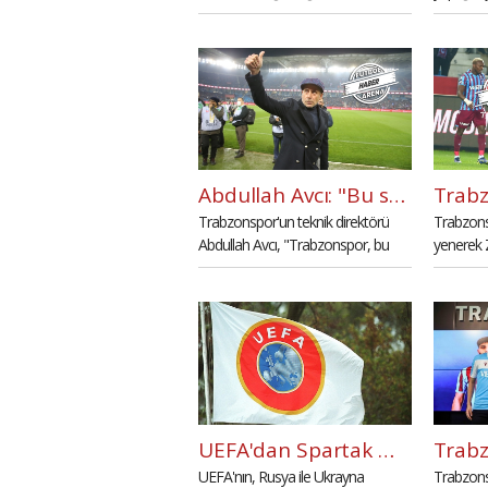
Göztepe'yi 4-2 mağlup etti.
kendisini 
söyledi.
Abdullah Avcı: "Bu sene her şeyi kazanmak istiyoruz"
Trabzonspor'un teknik direktörü
Trabzons
Abdullah Avcı, "Trabzonspor, bu
yenerek 
kupayı çok kazandı. 2 sene önce de
yarı final
kazanmıştı. Bu sene her şeyi
kazanmak istiyoruz." dedi.
UEFA'dan Spartak Moskova kararı
UEFA'nın, Rusya ile Ukrayna
Trabzons