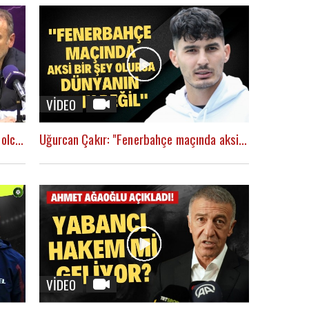
VİDEO
Abdullah Avcı basın toplantısında futbolcularını yerden yere vurdu!
Uğurcan Çakır: "Fenerbahçe maçında aksi bir şey olursa dünyanın sonu değil"
VİDEO