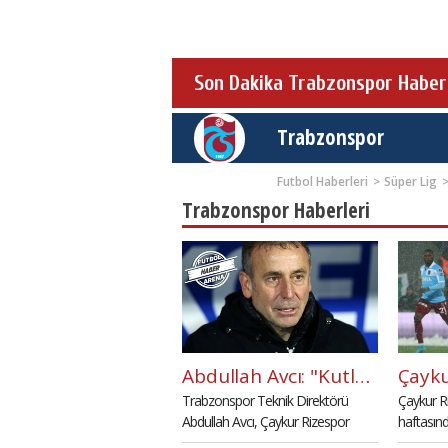
Son Dakika Trabzonspor Haber
Trabzonspor
Futbol Haberleri
Süper Lig
Trabzonspor Haberleri
Abdullah Avcı: "Kutlamaları 1 hafta erteledik"
Trabzonspor Teknik Direktörü
Çaykur Ri
Abdullah Avcı, Çaykur Rizespor
haftasında
maçının ardından "Kazanmak
Trabzons