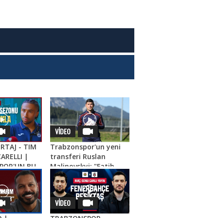
VİDEO
RTAJ - TIM
Trabzonspor'un yeni
ARELLI |
transferi Ruslan
POR'UN BU
Malinovskyi: "Fatih
DEFLERİ,
Tekke ile birlikte
E, SAÇ
çalışmaktan
mutluyum"
VİDEO