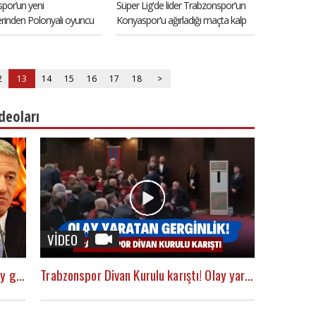
por’un yeni
Süper Lig'de lider Trabzonspor'un
erinden Polonyalı oyuncu
Konyaspor'u ağırladığı maçta kalp
Visca'nın 2.
krizi geçiren bir taraftar hayatını
Nwakaeme’nin hakkını
kaybetti.
2
13
14
15
16
17
18
>
deoları
VİDEO
Ahmet Ağaoğlu'ndan Fenerbahçe'ye olay gönderme! "Türk futbolu adına yüz karasıdır"
Trabzonspor Divan Kurulu karıştı! Olay yaratan gerginlik!