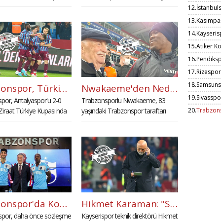
yarı yolda bıraktığını
istediği haberleri doğru değil." dedi.
12.
İstanbul
13.
Kasımpa
14.
Kayseris
15.
Atiker K
16.
Pendiks
17.
Rizespor
18.
Samsuns
Trabzonspor, Türkiye Kupası'nda yarı finale çıktı (İZLE)
Nwakaeme'den Nedim Aygün'e: 'Büyükbabam gibisiniz'
19.
Sivasspo
por, Antalyaspor'u 2-0
Trabzonsporlu Nwakaeme, 83
20.
Trabzon
Ziraat Türkiye Kupası'nda
yaşındaki Trabzonspor taraftarı
e yükselen ilk takım oldu.
Nedim Aygün'e forma hediye
ederek "Sizi büyükbabam gibi
görüyorum." dedi.
Trabzonspor'da Kouassi ve Emrehan için imza töreni
Hikmet Karaman: "Son 20 saniyede yenilmek üzüntü verici"
por, daha önce sözleşme
Kayserispor teknik direktörü Hikmet