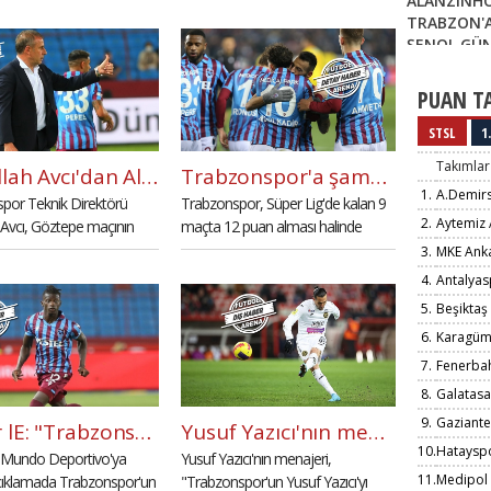
ALANZINHO
n attığı 3 golle 3-2 mağlup
yapıldı. Son gelişmeler anbean
TRABZON'A
FutbolArena'da.
ŞENOL GÜN
KARİYERİND
FATİH TEKK
PUAN T
TANIMLAR
STSL
1.
Takımlar
Abdullah Avcı'dan Ali Koç'a teşekkür
Trabzonspor'a şampiyonluk için 12 puan yetiyor
1.
A.Demir
por Teknik Direktörü
Trabzonspor, Süper Lig'de kalan 9
2.
Aytemiz 
 Avcı, Göztepe maçının
maçta 12 puan alması halinde
"Türk futbol tarihinin en
şampiyonluğu garantileyecek.
3.
MKE Ank
mpiyonu olmak istiyoruz."
4.
Antalyas
5.
Beşiktaş
6.
Karagüm
7.
Fenerba
8.
Galatasa
9.
Gaziante
Edgar lE: "Trabzonspor beni yarı yolda bıraktı"
Yusuf Yazıcı'nın menajerinden Trabzonspor açıklaması
10.
Hataysp
, Mundo Deportivo'ya
Yusuf Yazıcı'nın menajeri,
11.
Medipol 
açıklamada Trabzonspor'un
"Trabzonspor'un Yusuf Yazıcı'yı