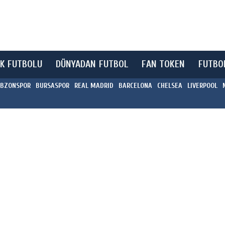
K FUTBOLU
DÜNYADAN FUTBOL
FAN TOKEN
FUTBO
BZONSPOR
BURSASPOR
REAL MADRID
BARCELONA
CHELSEA
LIVERPOOL