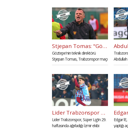
istedik ama olmadı. Şampiyonluk
penaltıda
kutlaması 1 hafta uzadı." dedi.
etti.
Stjepan Tomas: "Göztepe'yi Süper Lig'de tutacağız"
Göztepe'nin teknik direktörü
Trabzons
Stjepan Tomas, Trabzonspor maçı
Abdullah
sonrası takımı bu sezon ligde
ardından 
tutacaklarını ifade etti.
erken şa
dedi.
Lider Trabzonspor 6 gollü maçta Göztepe'yi geçti (İZLE)
Lider Trabzonspor, Süper Lig'in 29.
Edgar lE
haftasında ağırladığı İzmir ekibi
yaptığı 