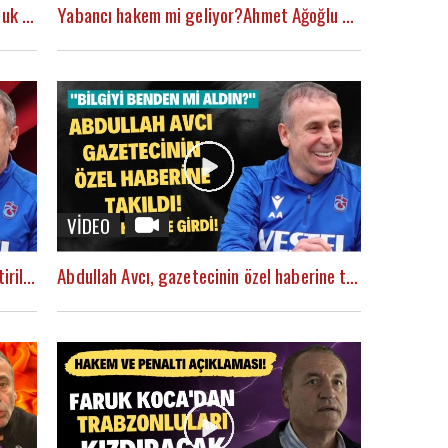
Abdullah Avcı'dan Beşiktaş'a şampiyonluk göndermesi! "Bizim durumumuz çok daha iyi"
Yabancı hakem mi geliyor?Ahmet Ağoğlu açıkladı!
VİDEO
Abdullah Avcı'dan transfer itirafı! Eleştirilere isyan etti!
Abdullah Avcı, gazetecinin özel haberine takıldı! Gülme krizine girdi! "Bilgiyi benden mi aldın?"