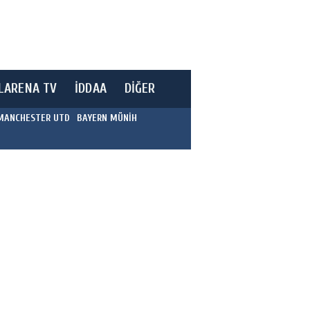
LARENA TV
İDDAA
DİĞER
MANCHESTER UTD
BAYERN MÜNİH