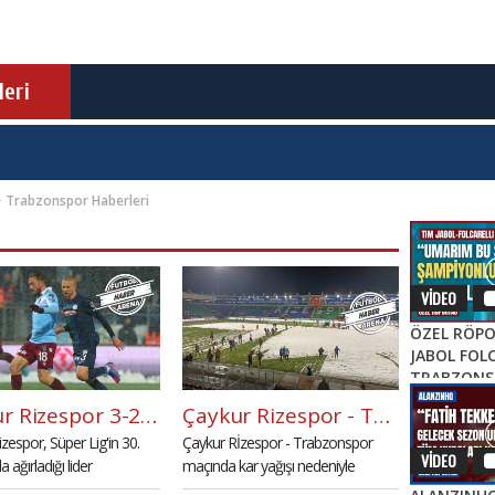
leri
Trabzonspor Haberleri
VİDEO
ÖZEL RÖPO
JABOL FOLC
TRABZONS
SEZONKİ HE
Çaykur Rizespor 3-2 Trabzonspor maç özeti ve golleri (İZLE)
Çaykur Rizespor - Trabzonspor maç öncesi kar seferberliği
FATİH TEKK
zespor, Süper Lig'in 30.
Çaykur Rİzespor - Trabzonspor
TARZI
VİDEO
 ağırladığı lider
maçında kar yağışı nedeniyle
por'u Pohjanpalo'nun
müsabaka öncesi yoğun çalışmalar