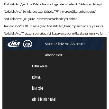
Abdullah Avcı, 'Şık olmadı' dedi! Trabzonlu gazeteci sinirlendi... "Adamlar plakayı taktı hocam"
Abdullah Avcı: "Son derece üzüntülüyüz. TFF'nin vereceği kararı bekliyoruz"
Abdullah Avcı: "Çok şükür Trabzonspor tarihinde yer aldım"
Trabzonspor'da 100. maçına çıkan Abdullah Avcı, basın toplantısında duygulandı!
Abdullah Avcı: "Trabzonspor ortada bir kupa varsa bunu 9 kez kazanmıştır ve favorisidir"
Sitemiz İHA ve AA resmi
abonesidir
FutbolArena
KÜNYE
İLETİŞİM
GİZLİLİK BİLDİRİMİ