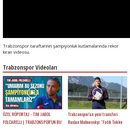
Trabzonspor taraftarının şampiyonluk kutlamalarında rekor
kıran videosu.
Trabzonspor Videoları
ÖZEL RÖPORTAJ - TIM JABOL
Trabzonspor'un yeni transferi
FOLCARELLI | TRABZONSPOR'UN BU
Ruslan Malinovskyi: "Fatih Tekke
SEZONKİ HEDEFLERİ, FATİH TEKKE,
ile birlikte çalışmaktan mutluyum"