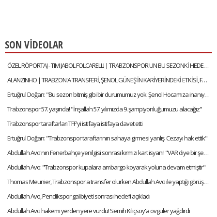
SON VİDEOLAR
ÖZEL RÖPORTAJ - TIM JABOL FOLCARELLI | TRABZONSPOR'UN BU SEZONKİ HEDEFLERİ, FATİH TEKKE, SAÇ TARZI
ALANZINHO | TRABZON'A TRANSFERİ, ŞENOL GÜNEŞ'İN KARİYERİNDEKİ ETKİSİ, FATİH TEKKE'Yİ NASIL TANIMLAR?
Ertuğrul Doğan: "Bu sezon bitmiş gibi bir durumumuz yok. Şenol Hocamıza inanıyorum"
Trabzonspor 57. yaşında! "İnşallah 57. yılımızda 9. şampiyonluğumuzu alacağız"
Trabzonspor taraftarları TFF'yi istifaya istifaya davet etti
Ertuğrul Doğan: "Trabzonspor taraftarının sahaya girmesi yanlış. Cezayı hak ettik"
Abdullah Avcı'nın Fenerbahçe yenilgisi sonrası kırmızı kart isyanı! "VAR diye bir şey var artık"
Abdullah Avcı: "Trabzonspor kupalara ambargo koyarak yoluna devam etmiştir"
Thomas Meunier, Trabzonspor'a transfer olurken Abdullah Avcı ile yaptığı görüşmeyi anlattı:
Abdullah Avcı, Pendikspor galibiyeti sonrası hedefi açıkladı
Abdullah Avcı hakemi yerden yere vurdu! Semih Kılıçsoy'a övgüler yağdırdı