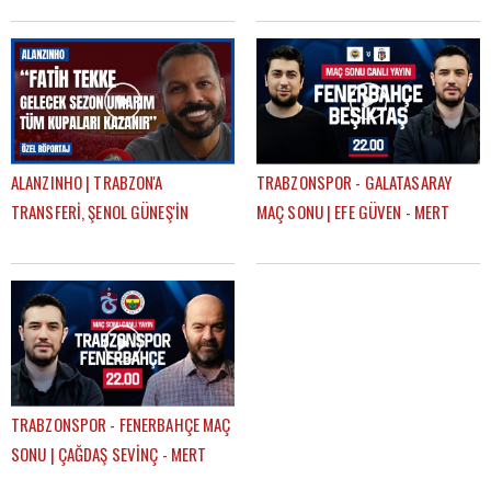
SAÇ TARZI
ALANZINHO | TRABZON'A
TRABZONSPOR - GALATASARAY
TRANSFERİ, ŞENOL GÜNEŞ'İN
MAÇ SONU | EFE GÜVEN - MERT
KARİYERİNDEKİ ETKİSİ, FATİH
KURT
TEKKE'Yİ NASIL TANIMLAR?
TRABZONSPOR - FENERBAHÇE MAÇ
SONU | ÇAĞDAŞ SEVİNÇ - MERT
KURT