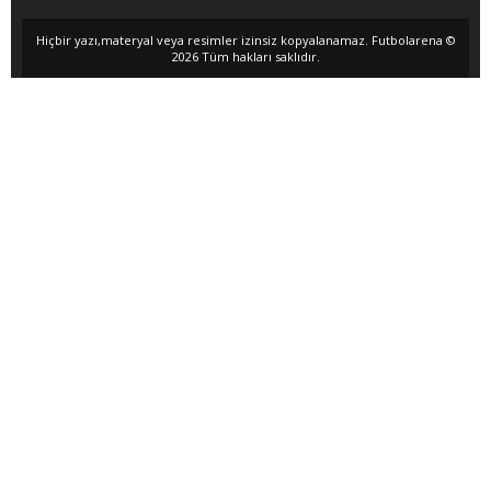
Hiçbir yazı,materyal veya resimler izinsiz kopyalanamaz. Futbolarena ©
2026 Tüm hakları saklıdır.