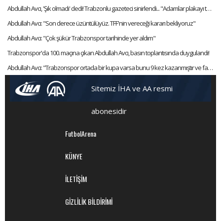
Abdullah Avcı, 'Şık olmadı' dedi! Trabzonlu gazeteci sinirlendi... "Adamlar plakayı taktı hocam"
Abdullah Avcı: "Son derece üzüntülüyüz. TFF'nin vereceği kararı bekliyoruz"
Abdullah Avcı: "Çok şükür Trabzonspor tarihinde yer aldım"
Trabzonspor'da 100. maçına çıkan Abdullah Avcı, basın toplantısında duygulandı!
Abdullah Avcı: "Trabzonspor ortada bir kupa varsa bunu 9 kez kazanmıştır ve favorisidir"
Sitemiz İHA ve AA resmi
abonesidir
FutbolArena
KÜNYE
İLETİŞİM
GİZLİLİK BİLDİRİMİ