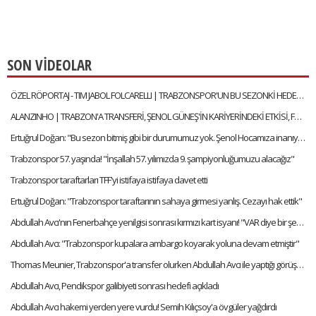
SON VİDEOLAR
ÖZEL RÖPORTAJ - TIM JABOL FOLCARELLI | TRABZONSPOR'UN BU SEZONKİ HEDEFLERİ, FATİH TEKKE, SAÇ TARZI
ALANZINHO | TRABZON'A TRANSFERİ, ŞENOL GÜNEŞ'İN KARİYERİNDEKİ ETKİSİ, FATİH TEKKE'Yİ NASIL TANIMLAR?
Ertuğrul Doğan: "Bu sezon bitmiş gibi bir durumumuz yok. Şenol Hocamıza inanıyorum"
Trabzonspor 57. yaşında! "İnşallah 57. yılımızda 9. şampiyonluğumuzu alacağız"
Trabzonspor taraftarları TFF'yi istifaya istifaya davet etti
Ertuğrul Doğan: "Trabzonspor taraftarının sahaya girmesi yanlış. Cezayı hak ettik"
Abdullah Avcı'nın Fenerbahçe yenilgisi sonrası kırmızı kart isyanı! "VAR diye bir şey var artık"
Abdullah Avcı: "Trabzonspor kupalara ambargo koyarak yoluna devam etmiştir"
Thomas Meunier, Trabzonspor'a transfer olurken Abdullah Avcı ile yaptığı görüşmeyi anlattı:
Abdullah Avcı, Pendikspor galibiyeti sonrası hedefi açıkladı
Abdullah Avcı hakemi yerden yere vurdu! Semih Kılıçsoy'a övgüler yağdırdı