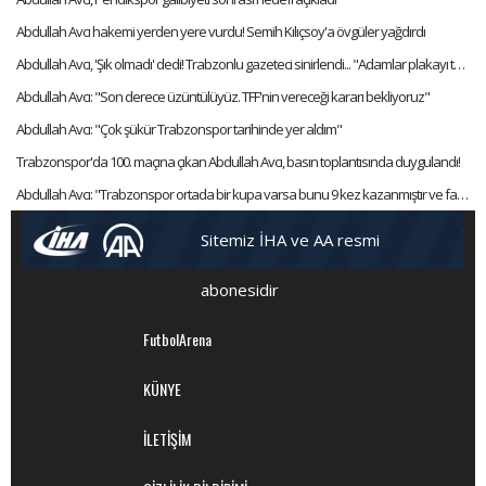
Abdullah Avcı hakemi yerden yere vurdu! Semih Kılıçsoy'a övgüler yağdırdı
Abdullah Avcı, 'Şık olmadı' dedi! Trabzonlu gazeteci sinirlendi... "Adamlar plakayı taktı hocam"
Abdullah Avcı: "Son derece üzüntülüyüz. TFF'nin vereceği kararı bekliyoruz"
Abdullah Avcı: "Çok şükür Trabzonspor tarihinde yer aldım"
Trabzonspor'da 100. maçına çıkan Abdullah Avcı, basın toplantısında duygulandı!
Abdullah Avcı: "Trabzonspor ortada bir kupa varsa bunu 9 kez kazanmıştır ve favorisidir"
Sitemiz İHA ve AA resmi
abonesidir
FutbolArena
KÜNYE
İLETİŞİM