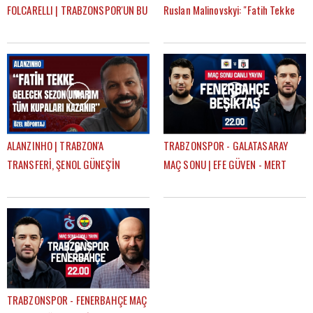
FOLCARELLI | TRABZONSPOR'UN BU
Ruslan Malinovskyi: "Fatih Tekke
SEZONKİ HEDEFLERİ, FATİH TEKKE,
ile birlikte çalışmaktan mutluyum"
SAÇ TARZI
ALANZINHO | TRABZON'A
TRABZONSPOR - GALATASARAY
TRANSFERİ, ŞENOL GÜNEŞ'İN
MAÇ SONU | EFE GÜVEN - MERT
KARİYERİNDEKİ ETKİSİ, FATİH
KURT
TEKKE'Yİ NASIL TANIMLAR?
TRABZONSPOR - FENERBAHÇE MAÇ