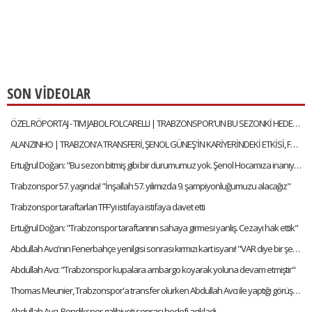
SON VİDEOLAR
ÖZEL RÖPORTAJ - TIM JABOL FOLCARELLI | TRABZONSPOR'UN BU SEZONKİ HEDEFLERİ, FATİH TEKKE, SAÇ TARZI
ALANZINHO | TRABZON'A TRANSFERİ, ŞENOL GÜNEŞ'İN KARİYERİNDEKİ ETKİSİ, FATİH TEKKE'Yİ NASIL TANIMLAR?
Ertuğrul Doğan: "Bu sezon bitmiş gibi bir durumumuz yok. Şenol Hocamıza inanıyorum"
Trabzonspor 57. yaşında! "İnşallah 57. yılımızda 9. şampiyonluğumuzu alacağız"
Trabzonspor taraftarları TFF'yi istifaya istifaya davet etti
Ertuğrul Doğan: "Trabzonspor taraftarının sahaya girmesi yanlış. Cezayı hak ettik"
Abdullah Avcı'nın Fenerbahçe yenilgisi sonrası kırmızı kart isyanı! "VAR diye bir şey var artık"
Abdullah Avcı: "Trabzonspor kupalara ambargo koyarak yoluna devam etmiştir"
Thomas Meunier, Trabzonspor'a transfer olurken Abdullah Avcı ile yaptığı görüşmeyi anlattı:
Abdullah Avcı, Pendikspor galibiyeti sonrası hedefi açıkladı