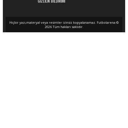
GİZLİLİK BİLDİRİMİ
Hiçbir yazı,materyal veya resimler izinsiz kopyalanamaz. Futbolarena ©
2026 Tüm hakları saklıdır.