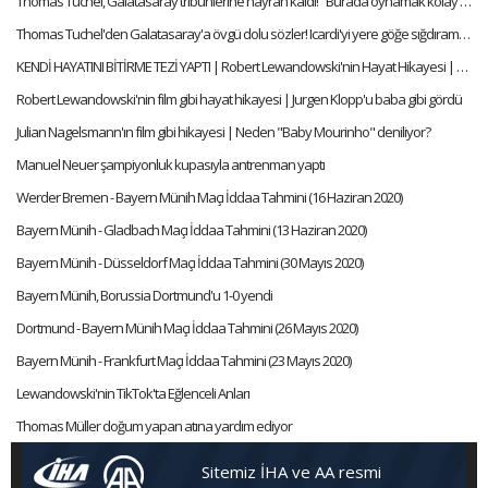
Thomas Tuchel, Galatasaray tribünlerine hayran kaldı! "Burada oynamak kolay değil"
Thomas Tuchel'den Galatasaray'a övgü dolu sözler! Icardi'yi yere göğe sığdıramadı
KENDİ HAYATINI BİTİRME TEZİ YAPTI | Robert Lewandowski'nin Hayat Hikayesi | Futbol Hikayeleri #51
Robert Lewandowski'nin film gibi hayat hikayesi | Jurgen Klopp'u baba gibi gördü
Julian Nagelsmann'ın film gibi hikayesi | Neden "Baby Mourinho" deniliyor?
Manuel Neuer şampiyonluk kupasıyla antrenman yaptı
Werder Bremen - Bayern Münih Maçı İddaa Tahmini (16 Haziran 2020)
Bayern Münih - Gladbach Maçı İddaa Tahmini (13 Haziran 2020)
Bayern Münih - Düsseldorf Maçı İddaa Tahmini (30 Mayıs 2020)
Bayern Münih, Borussia Dortmund'u 1-0 yendi
Dortmund - Bayern Münih Maçı İddaa Tahmini (26 Mayıs 2020)
Bayern Münih - Frankfurt Maçı İddaa Tahmini (23 Mayıs 2020)
Lewandowski'nin TikTok'ta Eğlenceli Anları
Thomas Müller doğum yapan atına yardım ediyor
Sitemiz İHA ve AA resmi