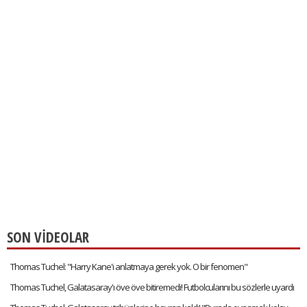
SON VİDEOLAR
Thomas Tuchel: "Harry Kane'i anlatmaya gerek yok. O bir fenomen"
Thomas Tuchel, Galatasaray'ı öve öve bitiremedi! Futbolcularını bu sözlerle uyardı