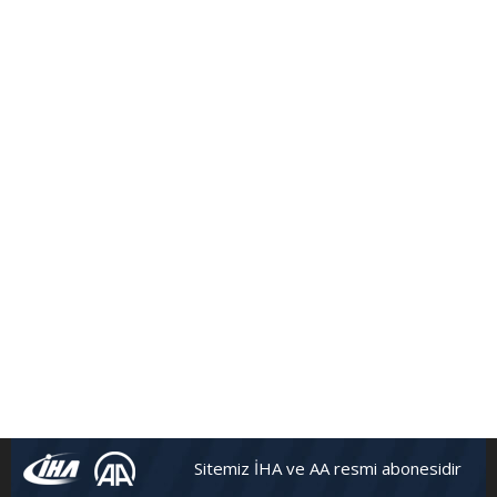
FutbolArena Beşiktaş-Hatayspor maçında
Sitemiz İHA ve AA resmi abonesidir