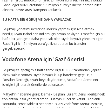
rağmen yıldız futbolcunun yıllık 2 milyon euro teklifini fazla buldu.
Babel eğer yıllık ücretinde 1.5 milyon euro'ya inerse hemen bilet
alınarak devre arası kampına katılacak.
BU HAFTA BİR GÖRÜŞME DAHA YAPILACAK
Beşiktaş yönetimi ücretinde indirim yapmak için ikna etmek
istediği Ryan Babel'den indirim için cevap bekliyor. Transfer için bu
hafta bir görüşme daha yapacak olan siyah beyazlı yönetim eğer
Babel'i yıllık 1.5 milyon euro'ya ikna ederse bu transfer
gerçekleşecek.
Vodafone Arena için 'Gazi' önerisi
Beşiktaş'ta geçtiğimiz hafta terör örgütü PKK tarafından yapılan
alçak saldırı sonrası siyah beyazlı kulüp harekete geçti. BJK
Dostları Derneği, siyah-beyazlı yönetime, Vodafone Arena'nın
ismiyle ilgili olarak önerilerde bulunacak.
Milliyet'in haberine göre; Dernek Başkanı Bülent Deriş liderliğindeki
toplantıya, eski yöneticilerden Hüseyin Yücel de katıldı. Toplantı
sonunda, terör saldırısı nedeniyle "Gazi Vodafone Arena" isminin,