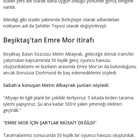
stadın yeni adı olarak daha uygun olduğu yönünde görüş birliğine
varıldı.
Bilindiği gibi stadın yakınında Beleştepe olarak adlandırılan
noktanın adı da Şehitler Tepesi olarak değiştirilmişti.
Beşiktaş'tan Emre Mor itirafı
Beşiktaş Basın Sözcüsü Metin Albayrak, geleceğe dönük transfer
çalışmaları kapsamında 50 kişilik genç oyuncu havuzu
oluşturduklarını ve bunların arasında Emre Mor'un da bulunduğunu
ancak Borussia Dortmund ile baş edemediklerini söyledi.
Sabah'a konuşan Metin Albayrak şunları söyledi:
"Altyapı ile ilgili planlı bir şekilde ilerliyoruz. 5 kıtada birden tarama
işlemi yapıyoruz. Şu ana kadar 500'e yakın yeteneği elekten
geçirdik."
"EMRE MOR İÇİN ŞARTLAR MÜSAİT DEĞİLDİ"
Taramalarımız sonucunda 50 kişilik bir oyuncu havuzu oluşturduk.