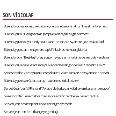
SON VİDEOLAR
Bülent Uygun isyan etti ve basın toplantısını dualarla bitirdi: "Hayırlı haftalar hacı abi"
Bülent Uygun: "Hangi takımın şampiyon olacağı bizi ilgilendirmez"
Bülent Uygun sosyal medyadaki sahte hesapara isyan etti! Çözümü açıkladı
Bülent Uygundan menajerlere tepki! "Klasik su kurnazı gibidirler
Bülent Uygun: "Beşiktaş'ı biraz soğuk havada ama kalbimizde sevgiyle karşılayacağız"
Bülent Uygun'dan Galatasaray'a olay yaratacak gönderme! "Penaltımsı mı?"
Sivasspor'dan Zorbay Küçük'e teşekkür! "Galatasaray'ın pozisyonunda penaltı yoktu"
Bülent Uygun'dan Galatasaray maçı öncesi iddialı sözler!
Servet Çetin'den VAR isyanı! "Avrupa'da bu kadar kötü hakem kararları olmuyor"
Sivasspor'dan Fenerbahçe maçı sonrası zehir zemberek hakem tepkisi!
Servet Çetin basın toplantısında sinirini gizleyemedi!
Servet Çetin'den Fenerbahçe'ye gözdağı!