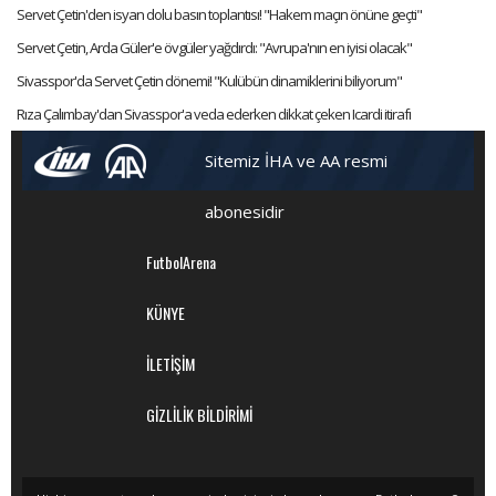
Servet Çetin'den isyan dolu basın toplantısı! "Hakem maçın önüne geçti"
Servet Çetin, Arda Güler'e övgüler yağdırdı: "Avrupa'nın en iyisi olacak"
Sivasspor'da Servet Çetin dönemi! "Kulübün dinamiklerini biliyorum"
Rıza Çalımbay'dan Sivasspor'a veda ederken dikkat çeken Icardi itirafı
Sitemiz İHA ve AA resmi
abonesidir
FutbolArena
KÜNYE
İLETİŞİM
GİZLİLİK BİLDİRİMİ