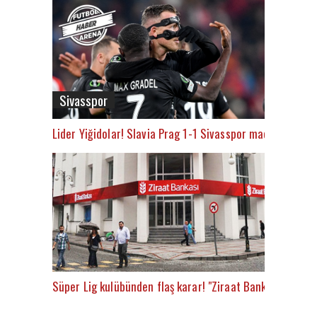
Sivasspor
Lider Yiğidolar! Slavia Prag 1-1 Sivasspor maç özeti ve go
Süper Lig kulübünden flaş karar! "Ziraat Bankası’na git