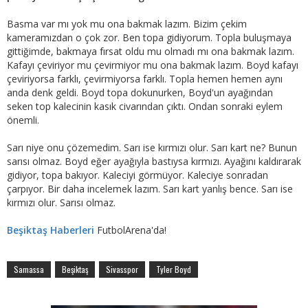
Basma var mı yok mu ona bakmak lazım. Bizim çekim
kameramızdan o çok zor. Ben topa gidiyorum. Topla buluşmaya
gittiğimde, bakmaya fırsat oldu mu olmadı mı ona bakmak lazım.
Kafayı çeviriyor mu çevirmiyor mu ona bakmak lazım. Boyd kafayı
çeviriyorsa farklı, çevirmiyorsa farklı. Topla hemen hemen aynı
anda denk geldi. Boyd topa dokunurken, Boyd'un ayağından
seken top kalecinin kasık civarından çıktı. Ondan sonraki eylem
önemli.
Sarı niye onu çözemedim. Sarı ise kırmızı olur. Sarı kart ne? Bunun
sarısı olmaz. Boyd eğer ayağıyla bastıysa kırmızı. Ayağını kaldırarak
gidiyor, topa bakıyor. Kaleciyi görmüyor. Kaleciye sonradan
çarpıyor. Bir daha incelemek lazım. Sarı kart yanlış bence. Sarı ise
kırmızı olur. Sarısı olmaz.
Beşiktaş Haberleri
FutbolArena'da!
Samassa
Beşiktaş
Sivasspor
Tyler Boyd