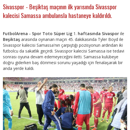
Sivasspor - Beşiktaş maçının ilk yarısında Sivasspor
kalecisi Samassa ambulansla hastaneye kaldırıldı.
FutbolArena -
Spor Toto Süper Lig
1.
haftasında Sivaspor
ile
Beşiktaş
arasında oynanan maçın 45. dakikasında Tyler Boyd ile
Sivasspor kalecisi Samassa'nın çarpıştığı pozisyonun ardından iki
futbolcu da sakatlık geçirdi. Sivasspor kalecisi Samassa ise tedavi
sonrası oyuna devam edemeyeceğini iletti. Samassa kulübeye
doğru giderken baş dönmesi sorunu yaşadığı için fenalaşarak bir
anda yerde kaldı.