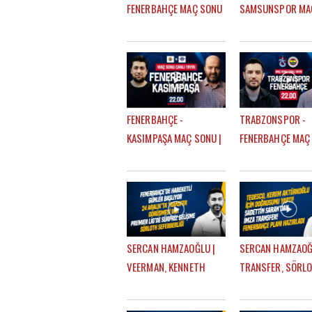
FENERBAHÇE MAÇ SONU
SAMSUNSPOR MA
| EFE GÜVEN - MERT
SONU | EFE GÜVEN
KURT
MERT KURT
FENERBAHÇE -
TRABZONSPOR -
KASIMPAŞA MAÇ SONU |
FENERBAHÇE MAÇ
EFE GÜVEN - ÇAĞDAŞ
| ÇAĞDAŞ SEVİNÇ 
SEVİNÇ
MERT KURT
SERCAN HAMZAOĞLU |
SERCAN HAMZAOĞ
VEERMAN, KENNETH
TRANSFER, SÖRLO
TAYLOR, MARTINELLI,
SALAH, KIM MIN JA
SÖRLOTH TRANSFERİ |
AYRILIKLAR, MERT