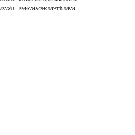
SERCAN HAMZAOĞLU | İRFAN CAN & CENK, SADETTİN SARAN, PORTEKİZ KAMPI, TEDESCO | GÜNDEM FENERBAHÇE