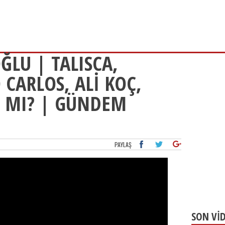
LU | TALISCA,
 CARLOS, ALİ KOÇ,
K MI? | GÜNDEM
PAYLAŞ
SON Vİ