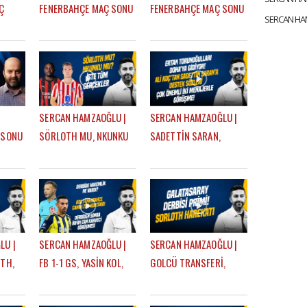
Ç
FENERBAHÇE MAÇ SONU
FENERBAHÇE MAÇ SONU
 -
| EFE GÜVEN - MERT
| EFE GÜVEN - MERT
KURT
KURT
SERCAN HAMZAOĞLU |
SERCAN HAMZAOĞLU |
 SONU
SÖRLOTH MU, NKUNKU
SADETTİN SARAN,
-
MU? ORTA SAHA
LOOKMAN, MUSABA,
TRANSFERİ, SÜPER KUPA
SÖRLOTH, FRATTESI,
| GÜNDEM FENERBAHÇE
TRANSFER | GÜNDEM
FENERBAHÇE
LU |
SERCAN HAMZAOĞLU |
SERCAN HAMZAOĞLU |
TH,
FB 1-1 GS, YASİN KOL,
GOLCÜ TRANSFERİ,
E,
TEDESCO, TRANSFER
SÖRLOTH,
KARARLARI, EN NESYRI |
LEWANDOWSKI,