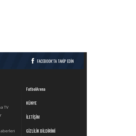
FACEBOOK’TA TAKİP EDİN
FutbolArena
KÜNYE
na TV
r
İLETİŞİM
GİZLİLİK BİLDİRİMİ
aberleri