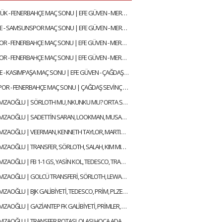
KARAGÜMRÜK - FENERBAHÇE MAÇ SONU | EFE GÜVEN - MERT KURT
FENERBAHÇE - SAMSUNSPOR MAÇ SONU | EFE GÜVEN - MERT KURT
ANTALYASPOR - FENERBAHÇE MAÇ SONU | EFE GÜVEN - MERT KURT
ANTALYASPOR - FENERBAHÇE MAÇ SONU | EFE GÜVEN - MERT KURT
FENERBAHÇE - KASIMPAŞA MAÇ SONU | EFE GÜVEN - ÇAĞDAŞ SEVİNÇ
TRABZONSPOR - FENERBAHÇE MAÇ SONU | ÇAĞDAŞ SEVİNÇ - MERT KURT
SERCAN HAMZAOĞLU | SÖRLOTH MU, NKUNKU MU? ORTA SAHA TRANSFERİ, SÜPER KUPA | GÜNDEM FENERBAHÇE
SERCAN HAMZAOĞLU | SADETTİN SARAN, LOOKMAN, MUSABA, SÖRLOTH, FRATTESI, TRANSFER | GÜNDEM FENERBAHÇE
SERCAN HAMZAOĞLU | VEERMAN, KENNETH TAYLOR, MARTINELLI, SÖRLOTH TRANSFERİ | GÜNDEM FENERBAHÇE
SERCAN HAMZAOĞLU | TRANSFER, SÖRLOTH, SALAH, KIM MIN JAE, AYRILIKLAR, MERT HAKAN | GÜNDEM FENERBAHÇE
SERCAN HAMZAOĞLU | FB 1-1 GS, YASİN KOL, TEDESCO, TRANSFER KARARLARI, EN NESYRI | GÜNDEM FENERBAHÇE
SERCAN HAMZAOĞLU | GOLCÜ TRANSFERİ, SÖRLOTH, LEWANDOWSKI, SANCHO, RİZESPOR-FB | GÜNDEM FENERBAHÇE
SERCAN HAMZAOĞLU | BJK GALİBİYETİ, TEDESCO, PRİM, PLZEN-FB, TRANSFER PLANI | GÜNDEM FENERBAHÇE
SERCAN HAMZAOĞLU | GAZİANTEP FK GALİBİYETİ, PRİMLER, BEŞİKTAŞ DERBİSİ | GÜNDEM FENERBAHÇE
SERCAN HAMZAOĞLU | TRANSFER ROTASI, OLASI HOCA ADAYLARI, ALİ KOÇ, AZİZ YILDIRIM | GÜNDEM FENERBAHÇE