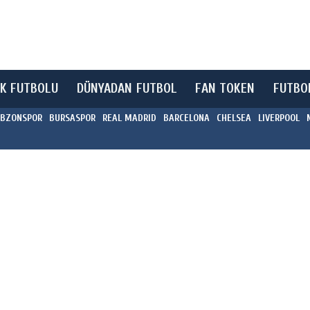
K FUTBOLU
DÜNYADAN FUTBOL
FAN TOKEN
FUTBO
BZONSPOR
BURSASPOR
REAL MADRID
BARCELONA
CHELSEA
LIVERPOOL