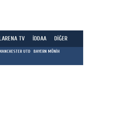
LARENA TV
İDDAA
DİĞER
MANCHESTER UTD
BAYERN MÜNİH