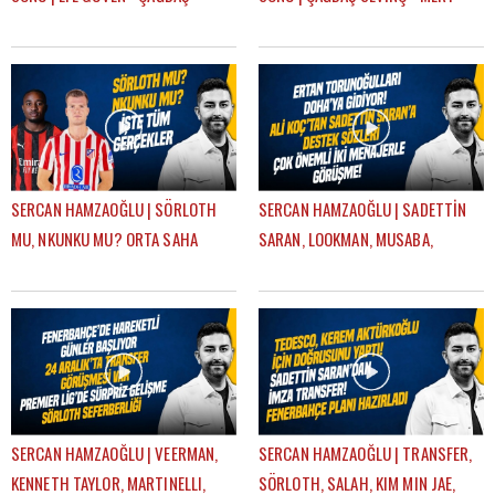
SEVİNÇ
KURT
SERCAN HAMZAOĞLU | SÖRLOTH
SERCAN HAMZAOĞLU | SADETTİN
MU, NKUNKU MU? ORTA SAHA
SARAN, LOOKMAN, MUSABA,
TRANSFERİ, SÜPER KUPA | GÜNDEM
SÖRLOTH, FRATTESI, TRANSFER |
FENERBAHÇE
GÜNDEM FENERBAHÇE
SERCAN HAMZAOĞLU | VEERMAN,
SERCAN HAMZAOĞLU | TRANSFER,
KENNETH TAYLOR, MARTINELLI,
SÖRLOTH, SALAH, KIM MIN JAE,