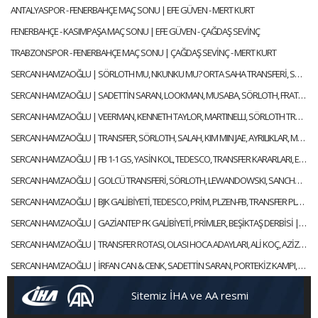
ANTALYASPOR - FENERBAHÇE MAÇ SONU | EFE GÜVEN - MERT KURT
FENERBAHÇE - KASIMPAŞA MAÇ SONU | EFE GÜVEN - ÇAĞDAŞ SEVİNÇ
TRABZONSPOR - FENERBAHÇE MAÇ SONU | ÇAĞDAŞ SEVİNÇ - MERT KURT
SERCAN HAMZAOĞLU | SÖRLOTH MU, NKUNKU MU? ORTA SAHA TRANSFERİ, SÜPER KUPA | GÜNDEM FENERBAHÇE
SERCAN HAMZAOĞLU | SADETTİN SARAN, LOOKMAN, MUSABA, SÖRLOTH, FRATTESI, TRANSFER | GÜNDEM FENERBAHÇE
SERCAN HAMZAOĞLU | VEERMAN, KENNETH TAYLOR, MARTINELLI, SÖRLOTH TRANSFERİ | GÜNDEM FENERBAHÇE
SERCAN HAMZAOĞLU | TRANSFER, SÖRLOTH, SALAH, KIM MIN JAE, AYRILIKLAR, MERT HAKAN | GÜNDEM FENERBAHÇE
SERCAN HAMZAOĞLU | FB 1-1 GS, YASİN KOL, TEDESCO, TRANSFER KARARLARI, EN NESYRI | GÜNDEM FENERBAHÇE
SERCAN HAMZAOĞLU | GOLCÜ TRANSFERİ, SÖRLOTH, LEWANDOWSKI, SANCHO, RİZESPOR-FB | GÜNDEM FENERBAHÇE
SERCAN HAMZAOĞLU | BJK GALİBİYETİ, TEDESCO, PRİM, PLZEN-FB, TRANSFER PLANI | GÜNDEM FENERBAHÇE
SERCAN HAMZAOĞLU | GAZİANTEP FK GALİBİYETİ, PRİMLER, BEŞİKTAŞ DERBİSİ | GÜNDEM FENERBAHÇE
SERCAN HAMZAOĞLU | TRANSFER ROTASI, OLASI HOCA ADAYLARI, ALİ KOÇ, AZİZ YILDIRIM | GÜNDEM FENERBAHÇE
SERCAN HAMZAOĞLU | İRFAN CAN & CENK, SADETTİN SARAN, PORTEKİZ KAMPI, TEDESCO | GÜNDEM FENERBAHÇE
Sitemiz İHA ve AA resmi