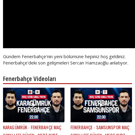
Gündem Fenerbahçe'nin yeni bölümüne hepiniz hoş geldiniz.
Fenerbahçe'deki son gelişmeleri Sercan Hamzaoğlu anlatıyor.
Fenerbahçe Videoları
KARAGÜMRÜK - FENERBAHÇE MAÇ
FENERBAHÇE - SAMSUNSPOR MAÇ