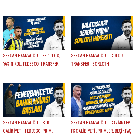
SÖRLOTH TRANSFERİ | GÜNDEM
AYRILIKLAR, MERT HAKAN |
FENERBAHÇE
GÜNDEM FENERBAHÇE
SERCAN HAMZAOĞLU | FB 1-1 GS,
SERCAN HAMZAOĞLU | GOLCÜ
YASİN KOL, TEDESCO, TRANSFER
TRANSFERİ, SÖRLOTH,
KARARLARI, EN NESYRI | GÜNDEM
LEWANDOWSKI, SANCHO,
FENERBAHÇE
RİZESPOR-FB | GÜNDEM
FENERBAHÇE
SERCAN HAMZAOĞLU | BJK
SERCAN HAMZAOĞLU | GAZİANTEP
GALİBİYETİ, TEDESCO, PRİM,
FK GALİBİYETİ, PRİMLER, BEŞİKTAŞ