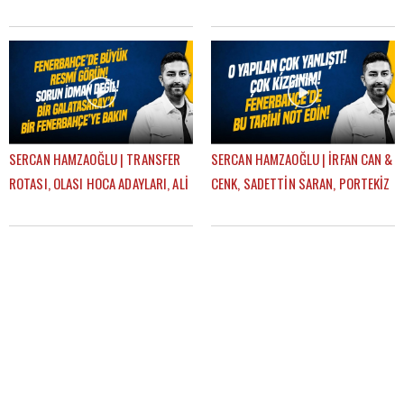
PLZEN-FB, TRANSFER PLANI |
DERBİSİ | GÜNDEM FENERBAHÇE
GÜNDEM FENERBAHÇE
SERCAN HAMZAOĞLU | TRANSFER
SERCAN HAMZAOĞLU | İRFAN CAN &
ROTASI, OLASI HOCA ADAYLARI, ALİ
CENK, SADETTİN SARAN, PORTEKİZ
KOÇ, AZİZ YILDIRIM | GÜNDEM
KAMPI, TEDESCO | GÜNDEM
FENERBAHÇE
FENERBAHÇE