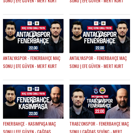
SONU | EFE GÜVEN - MERT KURT
SONU | EFE GÜVEN - MERT KURT
ANTALYASPOR - FENERBAHÇE MAÇ
ANTALYASPOR - FENERBAHÇE MAÇ
SONU | EFE GÜVEN - MERT KURT
SONU | EFE GÜVEN - MERT KURT
FENERBAHÇE - KASIMPAŞA MAÇ
TRABZONSPOR - FENERBAHÇE MAÇ
SONU | EFE GÜVEN - ÇAĞDAŞ
SONU | ÇAĞDAŞ SEVİNÇ - MERT