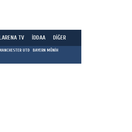
LARENA TV
İDDAA
DİĞER
MANCHESTER UTD
BAYERN MÜNİH