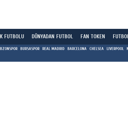
K FUTBOLU
DÜNYADAN FUTBOL
FAN TOKEN
FUTBO
BZONSPOR
BURSASPOR
REAL MADRID
BARCELONA
CHELSEA
LIVERPOOL