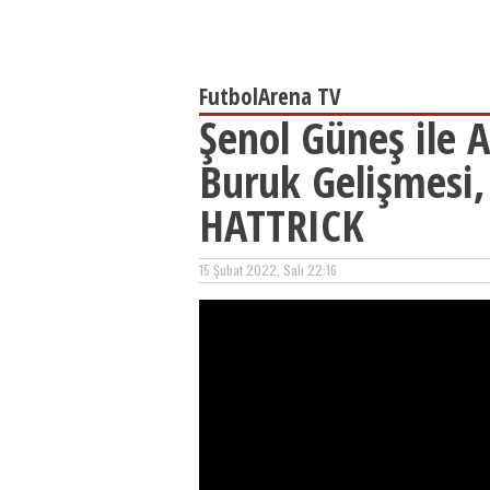
FutbolArena TV
Şenol Güneş ile A
Buruk Gelişmesi,
HATTRICK
15 Şubat 2022, Salı 22:16