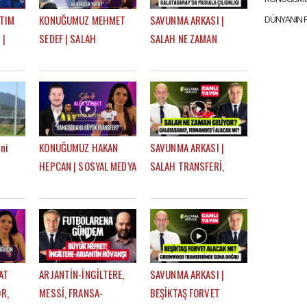
 TIM
KONUĞUMUZ MEHMET
SAVUNMA ARKASI |
 |
SEDEF | SALAH
SALAH NE ZAMAN
 BU
TRANSFERİ, TROSSARD,
GELİYOR? TRANSFER
İ,
BEŞİKTAŞ'IN DURUMU |
GÜNDEMİ | MEHMET
 TARZI
SELEN İLE ALFA SOHBET
AYAN, GÖKHAN DİNÇ
ni
KONUĞUMUZ HAKAN
SAVUNMA ARKASI |
HEPCAN | SOSYAL MEDYA
SALAH TRANSFERİ,
h
FİGÜRÜ OLMAK, AZİZ
BRUNO FERNANDES
YILDIRIM & ALİ KOÇ |
GELECEK Mİ? | MEHMET
uyum"
SELEN İLE ALFA SOHBET
AYAN, GÖKHAN DİNÇ
AT
ARJANTİN-İNGİLTERE,
SAVUNMA ARKASI |
R,
MESSİ, FRANSA-
BEŞİKTAŞ FORVET