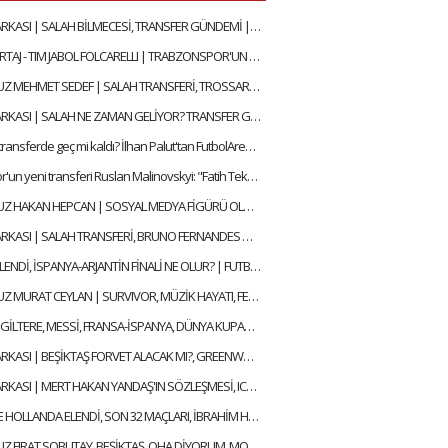
SAVUNMA ARKASI | SALAH BİLMECESİ, TRANSFER GÜNDEMİ | MEHMET AYAN, GÖKHAN DİNÇ
ÖZEL RÖPORTAJ - TIM JABOL FOLCARELLI | TRABZONSPOR'UN BU SEZONKİ HEDEFLERİ, FATİH TEKKE, SAÇ TARZI
KONUĞUMUZ MEHMET SEDEF | SALAH TRANSFERİ, TROSSARD, BEŞİKTAŞ'IN DURUMU | SELEN İLE ALFA SOHBET
SAVUNMA ARKASI | SALAH NE ZAMAN GELİYOR? TRANSFER GÜNDEMİ | MEHMET AYAN, GÖKHAN DİNÇ
Konyaspor transferde geç mi kaldı? İlhan Palut'tan FutbolArena'ya özel açıklamalar
Trabzonspor'un yeni transferi Ruslan Malinovskyi: "Fatih Tekke ile birlikte çalışmaktan mutluyum"
KONUĞUMUZ HAKAN HEPCAN | SOSYAL MEDYA FİGÜRÜ OLMAK, AZİZ YILDIRIM & ALİ KOÇ | SELEN İLE ALFA SOHBET
SAVUNMA ARKASI | SALAH TRANSFERİ, BRUNO FERNANDES GELECEK Mİ? | MEHMET AYAN, GÖKHAN DİNÇ
İNGİLTERE ELENDİ, İSPANYA-ARJANTİN FİNALİ NE OLUR? | FUTBOLARENA GÜNDEM
KONUĞUMUZ MURAT CEYLAN | SURVIVOR, MÜZİK HAYATI, FENERBAHÇE SEVDASI | SELEN İLE ALFA SOHBET
ARJANTİN-İNGİLTERE, MESSİ, FRANSA-İSPANYA, DÜNYA KUPASI YARI FİNALLERİ | FUTBOLARENA GÜNDEM
SAVUNMA ARKASI | BEŞİKTAŞ FORVET ALACAK MI?, GREENWOOD SONA DOĞRU | MEHMET AYAN, GÖKHAN DİNÇ
SAVUNMA ARKASI | MERT HAKAN YANDAŞ'IN SÖZLEŞMESİ, ICARDI KALACAK MI? | MEHMET AYAN, GÖKHAN DİNÇ
ALMANYA VE HOLLANDA ELENDİ, SON 32 MAÇLARI, İBRAHİM HACIOSMANOĞLU & FATİH TERİM | FUTBOLARENA GÜNDEM
KONUĞUMUZ FIRAT SOBUTAY, BEŞİKTAŞ, OHA DİYORUM, MONTELLA, EN GURME DEPLASMAN | SELEN İLE ALFA SOHBET