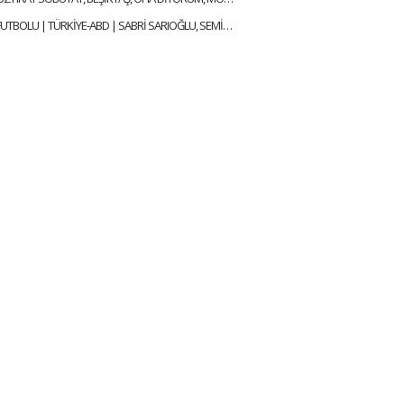
DÜNYANIN FUTBOLU | TÜRKİYE-ABD | SABRİ SARIOĞLU, SEMİH ŞENTÜRK, MEHMET AYAN