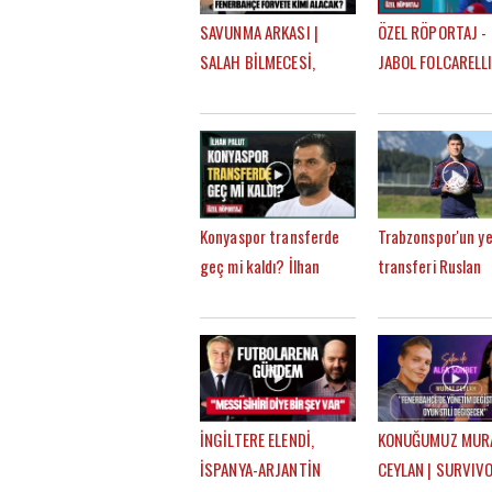
SAVUNMA ARKASI |
ÖZEL RÖPORTAJ -
SALAH BİLMECESİ,
JABOL FOLCARELLI
TRANSFER GÜNDEMİ |
TRABZONSPOR'UN
MEHMET AYAN, GÖKHAN
SEZONKİ HEDEFLER
DİNÇ
FATİH TEKKE, SAÇ
Konyaspor transferde
Trabzonspor'un ye
geç mi kaldı? İlhan
transferi Ruslan
Palut'tan
Malinovskyi: "Fati
FutbolArena'ya özel
Tekke ile birlikte
açıklamalar
çalışmaktan mutl
İNGİLTERE ELENDİ,
KONUĞUMUZ MUR
İSPANYA-ARJANTİN
CEYLAN | SURVIVO