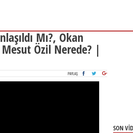
nlaşıldı Mı?, Okan
 Mesut Özil Nerede? |
PAYLAŞ
SON Vİ