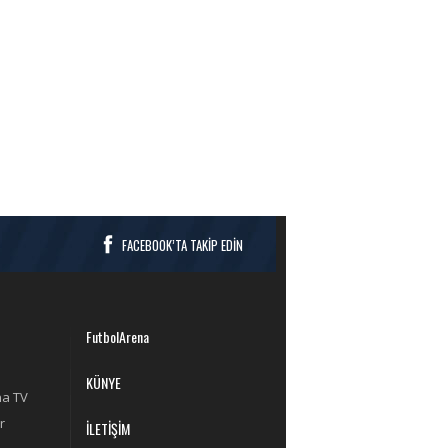
FACEBOOK’TA TAKİP EDİN
FutbolArena
KÜNYE
na TV
r
İLETİŞİM