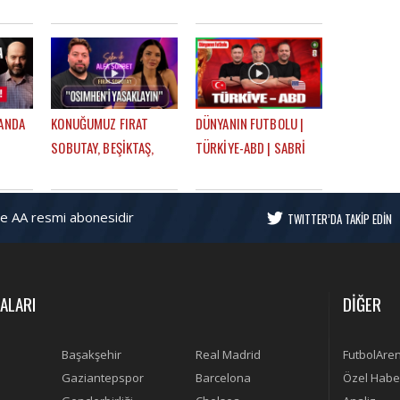
İSPANYA, DÜNYA KUPASI
ALACAK MI?,
ASI |
YARI FİNALLERİ |
GREENWOOD SONA
OHBET
FUTBOLARENA GÜNDEM
DOĞRU | MEHMET AYAN,
GÖKHAN DİNÇ
LANDA
KONUĞUMUZ FIRAT
DÜNYANIN FUTBOLU |
SOBUTAY, BEŞİKTAŞ,
TÜRKİYE-ABD | SABRİ
M
OHA DİYORUM,
SARIOĞLU, SEMİH
 &
MONTELLA, EN GURME
ŞENTÜRK, MEHMET AYAN
ve AA resmi abonesidir
DEPLASMAN | SELEN İLE
TWITTER’DA TAKİP EDİN
ÜNDEM
ALFA SOHBET
ALARI
DİĞER
Başakşehir
Real Madrid
FutbolAre
Gaziantepspor
Barcelona
Özel Habe