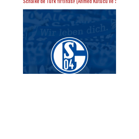
Schalke’de Türk fırtınası! (Ahmed Kutucu ve Suat Serdar’
Schalke, Türk yıldızı transfer etti