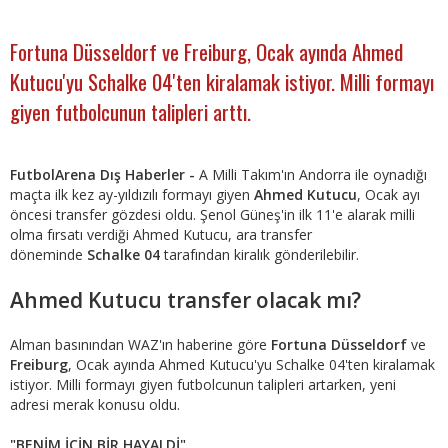
Fortuna Düsseldorf ve Freiburg, Ocak ayında Ahmed
Kutucu'yu Schalke 04'ten kiralamak istiyor. Milli formayı
giyen futbolcunun talipleri arttı.
FutbolArena Dış Haberler -
A Milli Takım'ın Andorra ile oynadığı
maçta ilk kez ay-yıldızılı formayı giyen
Ahmed Kutucu
, Ocak ayı
öncesi transfer gözdesi oldu. Şenol Güneş'in ilk 11'e alarak milli
olma fırsatı verdiği Ahmed Kutucu, ara transfer
döneminde
Schalke 04
tarafından kiralık gönderilebilir.
Ahmed Kutucu transfer olacak mı?
Alman basınından WAZ'ın haberine göre
Fortuna Düsseldorf
ve
Freiburg
, Ocak ayında Ahmed Kutucu'yu Schalke 04'ten kiralamak
istiyor. Milli formayı giyen futbolcunun talipleri artarken, yeni
adresi merak konusu oldu.
"BENİM İÇİN BİR HAYALDİ"