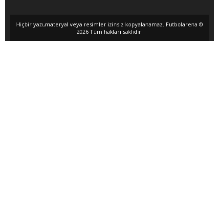
Hiçbir yazı,materyal veya resimler izinsiz kopyalanamaz. Futbolarena ©
2026 Tüm hakları saklıdır.