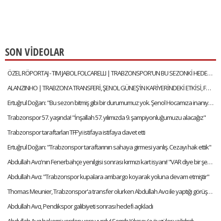
SON VİDEOLAR
ÖZEL RÖPORTAJ - TIM JABOL FOLCARELLI | TRABZONSPOR'UN BU SEZONKİ HEDEFLERİ, FATİH TEKKE, SAÇ TARZI
ALANZINHO | TRABZON'A TRANSFERİ, ŞENOL GÜNEŞ'İN KARİYERİNDEKİ ETKİSİ, FATİH TEKKE'Yİ NASIL TANIMLAR?
Ertuğrul Doğan: "Bu sezon bitmiş gibi bir durumumuz yok. Şenol Hocamıza inanıyorum"
Trabzonspor 57. yaşında! "İnşallah 57. yılımızda 9. şampiyonluğumuzu alacağız"
Trabzonspor taraftarları TFF'yi istifaya istifaya davet etti
Ertuğrul Doğan: "Trabzonspor taraftarının sahaya girmesi yanlış. Cezayı hak ettik"
Abdullah Avcı'nın Fenerbahçe yenilgisi sonrası kırmızı kart isyanı! "VAR diye bir şey var artık"
Abdullah Avcı: "Trabzonspor kupalara ambargo koyarak yoluna devam etmiştir"
Thomas Meunier, Trabzonspor'a transfer olurken Abdullah Avcı ile yaptığı görüşmeyi anlattı:
Abdullah Avcı, Pendikspor galibiyeti sonrası hedefi açıkladı
Abdullah Avcı hakemi yerden yere vurdu! Semih Kılıçsoy'a övgüler yağdırdı