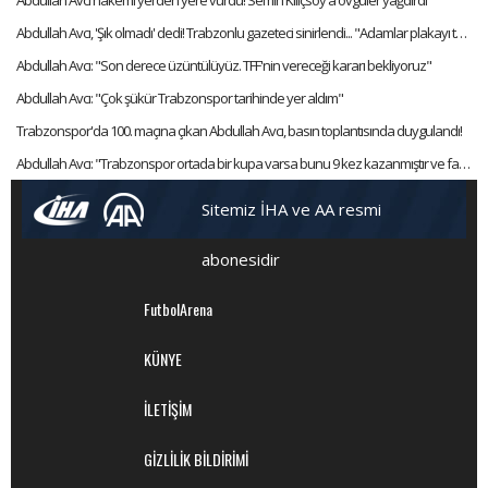
Abdullah Avcı, 'Şık olmadı' dedi! Trabzonlu gazeteci sinirlendi... "Adamlar plakayı taktı hocam"
Abdullah Avcı: "Son derece üzüntülüyüz. TFF'nin vereceği kararı bekliyoruz"
Abdullah Avcı: "Çok şükür Trabzonspor tarihinde yer aldım"
Trabzonspor'da 100. maçına çıkan Abdullah Avcı, basın toplantısında duygulandı!
Abdullah Avcı: "Trabzonspor ortada bir kupa varsa bunu 9 kez kazanmıştır ve favorisidir"
Sitemiz İHA ve AA resmi
abonesidir
FutbolArena
KÜNYE
İLETİŞİM
GİZLİLİK BİLDİRİMİ