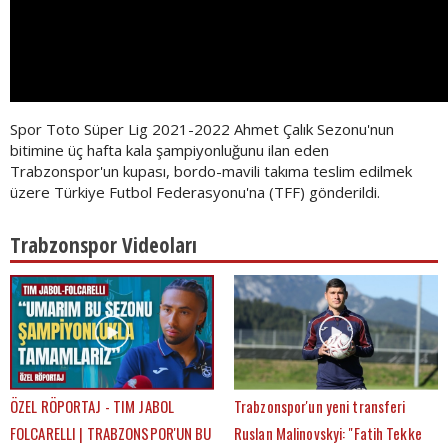
Spor Toto Süper Lig 2021-2022 Ahmet Çalık Sezonu'nun
bitimine üç hafta kala şampiyonluğunu ilan eden
Trabzonspor'un kupası, bordo-mavili takıma teslim edilmek
üzere Türkiye Futbol Federasyonu'na (TFF) gönderildi.
Trabzonspor Videoları
ÖZEL RÖPORTAJ - TIM JABOL
Trabzonspor'un yeni transferi
FOLCARELLI | TRABZONSPOR'UN BU
Ruslan Malinovskyi: "Fatih Tekke